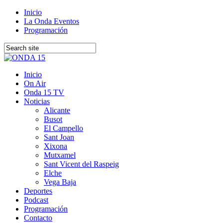
Inicio
La Onda Eventos
Programación
Inicio
On Air
Onda 15 TV
Noticias
Alicante
Busot
El Campello
Sant Joan
Xixona
Mutxamel
Sant Vicent del Raspeig
Elche
Vega Baja
Deportes
Podcast
Programación
Contacto