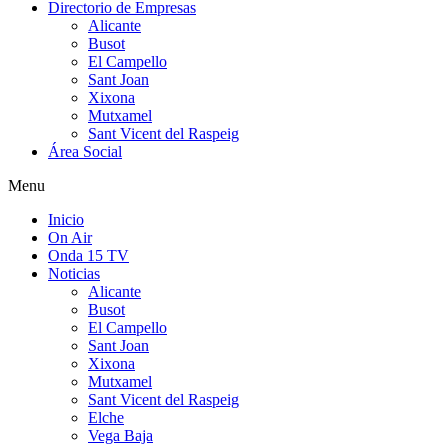
Directorio de Empresas
Alicante
Busot
El Campello
Sant Joan
Xixona
Mutxamel
Sant Vicent del Raspeig
Área Social
Menu
Inicio
On Air
Onda 15 TV
Noticias
Alicante
Busot
El Campello
Sant Joan
Xixona
Mutxamel
Sant Vicent del Raspeig
Elche
Vega Baja