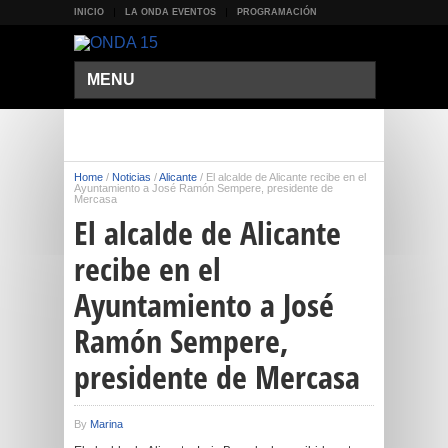
INICIO
LA ONDA EVENTOS
PROGRAMACIÓN
MENU
Home
/
Noticias
/
Alicante
/
El alcalde de Alicante recibe en el
Ayuntamiento a José Ramón Sempere, presidente de
Mercasa
El alcalde de Alicante
recibe en el
Ayuntamiento a José
Ramón Sempere,
presidente de Mercasa
By
Marina