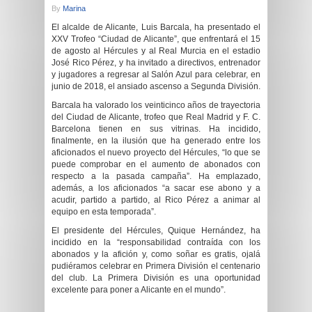
By
Marina
El alcalde de Alicante, Luis Barcala, ha presentado el
XXV Trofeo “Ciudad de Alicante”, que enfrentará el 15
de agosto al Hércules y al Real Murcia en el estadio
José Rico Pérez, y ha invitado a directivos, entrenador
y jugadores a regresar al Salón Azul para celebrar, en
junio de 2018, el ansiado ascenso a Segunda División.
Barcala ha valorado los veinticinco años de trayectoria
del Ciudad de Alicante, trofeo que Real Madrid y F. C.
Barcelona tienen en sus vitrinas. Ha incidido,
finalmente, en la ilusión que ha generado entre los
aficionados el nuevo proyecto del Hércules, “lo que se
puede comprobar en el aumento de abonados con
respecto a la pasada campaña”. Ha emplazado,
además, a los aficionados “a sacar ese abono y a
acudir, partido a partido, al Rico Pérez a animar al
equipo en esta temporada”.
El presidente del Hércules, Quique Hernández, ha
incidido en la “responsabilidad contraída con los
abonados y la afición y, como soñar es gratis, ojalá
pudiéramos celebrar en Primera División el centenario
del club. La Primera División es una oportunidad
excelente para poner a Alicante en el mundo”.