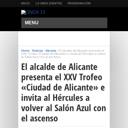
INICIO
LA ONDA EVENTOS
PROGRAMACIÓN
MENU
Home
/
Noticias
/
Alicante
/
El alcalde de Alicante presenta el
XXV Trofeo «Ciudad de Alicante» e invita al Hércules a volver
al Salón Azul con el ascenso
El alcalde de Alicante
presenta el XXV Trofeo
«Ciudad de Alicante» e
invita al Hércules a
volver al Salón Azul con
el ascenso