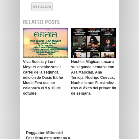
destacado
RELATED POSTS
Viva Suecia y Lori
Noches Mágicas encara
Meyers encabezan el
su segunda semana con
cartel de la segunda
Ara Malikian, Ana
edición de Oasis Elche
Torroja, Rodrigo Cuevas,
Music Fest que se
Nach e Israel Fernández
celebrará el 9 y 10 de
tras el éxito del primer fin
octubre
de semana
Reggaeton Millennial
Fest llega esta semana a