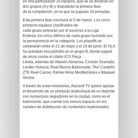
en ella participarán 19 equipos, que se se dividirán en
dos grupos (A y B) y disputarán la primera fase
de la competición, en la que se jugarán 18 jornadas.
Esta primera fase concluirá el 5 de marzo. Los cinco
primeros equipos clasificados de
cada grupo pelearán por el ascenso a la Liga
Endesa; los cinco últimos de cada grupo lucharán por
la permanencia en la categoría. Los playoffs se
celebrarán entre el 21 de mayo y el 19 de junio. El HLA
ha quedado encuadrado en el grupo B, donde jugará
de inicio contra el citado ICG Força
Lleida, además de Afanión Almansa; Covirán Granada;
Levitec Huesca; Real Murcia Baloncesto; TAU Castelló;
ZTE Real Canoe; Palmer Alma Mediterránea y Bàsquet
Girona.
A través de estas emisiones, Alacantí TV quiere apoyar
el desarrollo de un producto audiovisual de un deporte
con numerosos seguidores en la ciudad, como es el
baloncesto, que cuenta con menos espacio en los
canales de distribución de contenidos tradicionales.