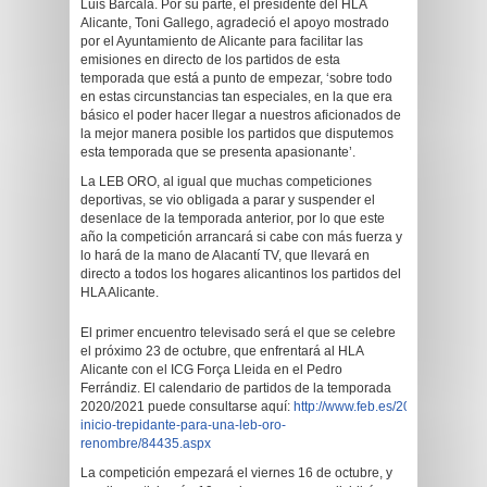
Luis Barcala. Por su parte, el presidente del HLA
Alicante, Toni Gallego, agradeció el apoyo mostrado
por el Ayuntamiento de Alicante para facilitar las
emisiones en directo de los partidos de esta
temporada que está a punto de empezar, ‘sobre todo
en estas circunstancias tan especiales, en la que era
básico el poder hacer llegar a nuestros aficionados de
la mejor manera posible los partidos que disputemos
esta temporada que se presenta apasionante’.
La LEB ORO, al igual que muchas competiciones
deportivas, se vio obligada a parar y suspender el
desenlace de la temporada anterior, por lo que este
año la competición arrancará si cabe con más fuerza y
lo hará de la mano de Alacantí TV, que llevará en
directo a todos los hogares alicantinos los partidos del
HLA Alicante.
El primer encuentro televisado será el que se celebre
el próximo 23 de octubre, que enfrentará al HLA
Alicante con el ICG Força Lleida en el Pedro
Ferrándiz. El calendario de partidos de la temporada
2020/2021 puede consultarse aquí:
http://www.feb.es/2020/9/4/balon
inicio-trepidante-para-una-leb-oro-
renombre/84435.aspx
La competición empezará el viernes 16 de octubre, y