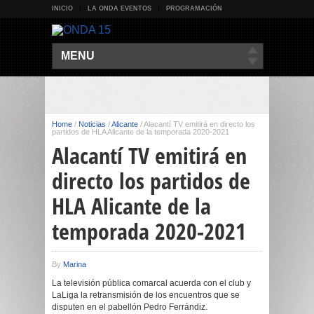
INICIO
LA ONDA EVENTOS
PROGRAMACIÓN
MENU
Home
/
Noticias
/
Alicante
/
Alacantí TV emitirá en directo los
partidos de HLA Alicante de la temporada 2020-2021
Alacantí TV emitirá en
directo los partidos de
HLA Alicante de la
temporada 2020-2021
By
Marina
La televisión pública comarcal acuerda con el club y
LaLiga la retransmisión de los encuentros que se
disputen en el pabellón Pedro Ferrándiz.