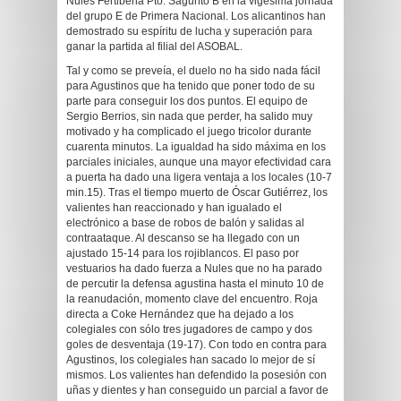
Nules Fertiberia Pto. Sagunto B en la vigésima jornada
del grupo E de Primera Nacional. Los alicantinos han
demostrado su espíritu de lucha y superación para
ganar la partida al filial del ASOBAL.
Tal y como se preveía, el duelo no ha sido nada fácil
para Agustinos que ha tenido que poner todo de su
parte para conseguir los dos puntos. El equipo de
Sergio Berrios, sin nada que perder, ha salido muy
motivado y ha complicado el juego tricolor durante
cuarenta minutos. La igualdad ha sido máxima en los
parciales iniciales, aunque una mayor efectividad cara
a puerta ha dado una ligera ventaja a los locales (10-7
min.15). Tras el tiempo muerto de Óscar Gutiérrez, los
valientes han reaccionado y han igualado el
electrónico a base de robos de balón y salidas al
contraataque. Al descanso se ha llegado con un
ajustado 15-14 para los rojiblancos. El paso por
vestuarios ha dado fuerza a Nules que no ha parado
de percutir la defensa agustina hasta el minuto 10 de
la reanudación, momento clave del encuentro. Roja
directa a Coke Hernández que ha dejado a los
colegiales con sólo tres jugadores de campo y dos
goles de desventaja (19-17). Con todo en contra para
Agustinos, los colegiales han sacado lo mejor de sí
mismos. Los valientes han defendido la posesión con
uñas y dientes y han conseguido un parcial a favor de