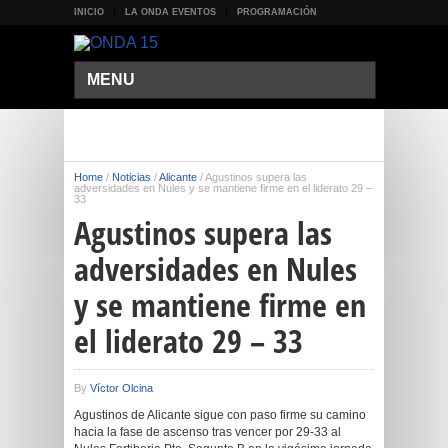
INICIO
LA ONDA EVENTOS
PROGRAMACIÓN
MENU
Home
/
Noticias
/
Alicante
/
Agustinos supera las
adversidades en Nules y se mantiene firme en el liderato 29 –
33
Agustinos supera las
adversidades en Nules
y se mantiene firme en
el liderato 29 – 33
By
Víctor Olcina
Agustinos de Alicante sigue con paso firme su camino
hacia la fase de ascenso tras vencer por 29-33 al