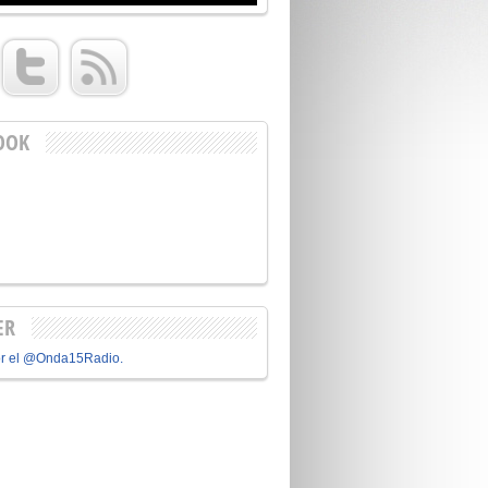
OOK
ER
or el @Onda15Radio.