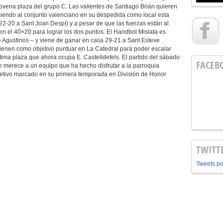
 novena plaza del grupo C. Las valientes de Santiago Brián quieren
ciendo al conjunto valenciano en su despedida como local esta
2-20 a Sant Joan Despí) y a pesar de que las fuerzas están al
el en el 40×20 para lograr los dos puntos. El Handbol Mislata es
e Agustinos – y viene de ganar en casa 29-21 a Sant Esteve
tienen como objetivo puntuar en La Catedral para poder escalar
tima plaza que ahora ocupa E. Castelldefels. El partido del sábado
FACEB
 merece a un equipo que ha hecho disfrutar a la parroquia
jetivo marcado en su primera temporada en División de Honor
TWITT
Tweets p