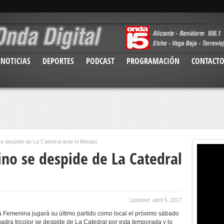
NOTICIAS
DEPORTES
PODCAST
PROGRAMACIÓN
CONTACT
e despide de La Catedral ante el Mislata
ino se despide de La Catedral
Updated: abril 5, 2017
ta Femenina jugará su último partido como local el próximo sábado
uadra tricolor se despide de La Catedral por esta temporada y lo