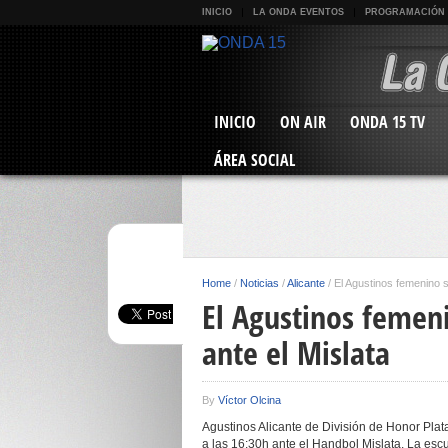
INICIO
LA ONDA EVENTOS
PROGRAMACIÓN
INICIO
ON AIR
ONDA 15 TV
ÁREA SOCIAL
Home
/
Noticias
/
Alicante
/
El Agustinos femenino s
El Agustinos femen
ante el Mislata
By
Víctor Olcina
Agustinos Alicante de División de Honor Pla
a las 16:30h ante el Handbol Mislata. La esc