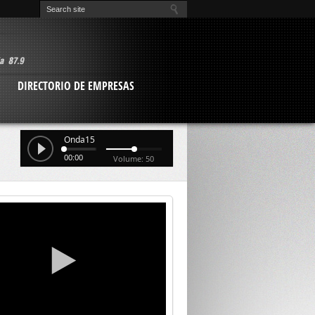
O
DIRECTORIO DE EMPRESAS
Onda15
00:00
Volume: 50