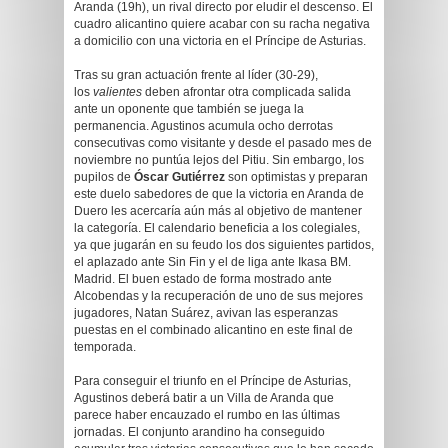
Aranda (19h), un rival directo por eludir el descenso. El
cuadro alicantino quiere acabar con su racha negativa
a domicilio con una victoria en el Príncipe de Asturias.
Tras su gran actuación frente al líder (30-29),
los
valientes
deben afrontar otra complicada salida
ante un oponente que también se juega la
permanencia. Agustinos acumula ocho derrotas
consecutivas como visitante y desde el pasado mes de
noviembre no puntúa lejos del Pitiu. Sin embargo, los
pupilos de
Óscar Gutiérrez
son optimistas y preparan
este duelo sabedores de que la victoria en Aranda de
Duero les acercaría aún más al objetivo de mantener
la categoría. El calendario beneficia a los colegiales,
ya que jugarán en su feudo los dos siguientes partidos,
el aplazado ante Sin Fin y el de liga ante Ikasa BM.
Madrid. El buen estado de forma mostrado ante
Alcobendas y la recuperación de uno de sus mejores
jugadores, Natan Suárez, avivan las esperanzas
puestas en el combinado alicantino en este final de
temporada.
Para conseguir el triunfo en el Príncipe de Asturias,
Agustinos deberá batir a un Villa de Aranda que
parece haber encauzado el rumbo en las últimas
jornadas. El conjunto arandino ha conseguido