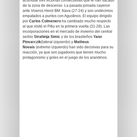
acumular tres victorias consecutivas que le han sacado
de la zona de descenso. La pasada jornada cayeron
ante Viveros Herol BM. Nava (27-24) y son undécimos
empatados a puntos con Agustinos. El equipo dirigido
por
Carlos Colmenero
ha cambiado mucho respecto
al que visitó el Pitiu en la primera vuelta (31-28). Las
incorporaciones en el mercado de invierno del central
serbio
Strahinja Simic
y de los brasileños
Yano
Piovarczik
(lateral izquierdo) y
Matheus
Novais
(extremo izquierdo) han sido decisivas para su
reacción, ya que son jugadores que tienen mucho
protagonismo y goles en el juego de los arandinos.