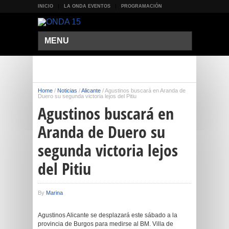
INICIO
LA ONDA EVENTOS
PROGRAMACIÓN
MENU
Home
/
Noticias
/
Alicante
/
Agustinos buscará en Aranda de
Duero su segunda victoria lejos del Pitiu
Agustinos buscará en
Aranda de Duero su
segunda victoria lejos
del Pitiu
By
Marina
Agustinos Alicante se desplazará este sábado a la
provincia de Burgos para medirse al BM. Villa de