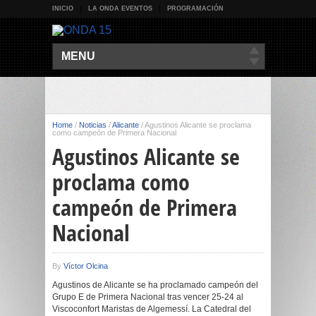
INICIO
LA ONDA EVENTOS
PROGRAMACIÓN
MENU
Home
/
Noticias
/
Alicante
/
Agustinos Alicante se proclama
como campeón de Primera Nacional
Agustinos Alicante se
proclama como
campeón de Primera
Nacional
By
Víctor Olcina
Agustinos de Alicante se ha proclamado campeón del
Grupo E de Primera Nacional tras vencer 25-24 al
Viscoconfort Maristas de Algemessí. La Catedral del