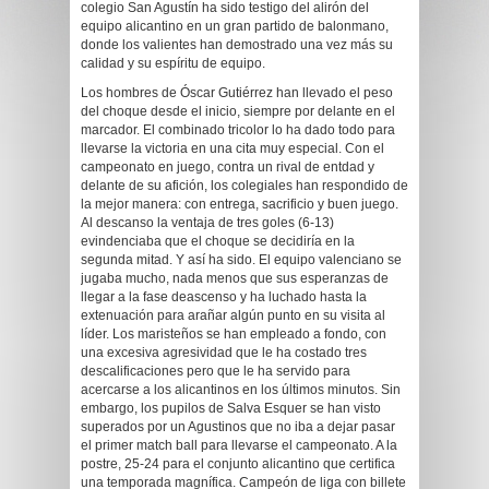
colegio San Agustín ha sido testigo del alirón del
equipo alicantino en un gran partido de balonmano,
donde los valientes han demostrado una vez más su
calidad y su espíritu de equipo.
Los hombres de Óscar Gutiérrez han llevado el peso
del choque desde el inicio, siempre por delante en el
marcador. El combinado tricolor lo ha dado todo para
llevarse la victoria en una cita muy especial. Con el
campeonato en juego, contra un rival de entdad y
delante de su afición, los colegiales han respondido de
la mejor manera: con entrega, sacrificio y buen juego.
Al descanso la ventaja de tres goles (6-13)
evindenciaba que el choque se decidiría en la
segunda mitad. Y así ha sido. El equipo valenciano se
jugaba mucho, nada menos que sus esperanzas de
llegar a la fase deascenso y ha luchado hasta la
extenuación para arañar algún punto en su visita al
líder. Los maristeños se han empleado a fondo, con
una excesiva agresividad que le ha costado tres
descalificaciones pero que le ha servido para
acercarse a los alicantinos en los últimos minutos. Sin
embargo, los pupilos de Salva Esquer se han visto
superados por un Agustinos que no iba a dejar pasar
el primer match ball para llevarse el campeonato. A la
postre, 25-24 para el conjunto alicantino que certifica
una temporada magnífica. Campeón de liga con billete