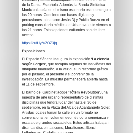
de la Danza Española. Además, la Banda Sinfónica
Municipal actúa en el mismo escenario este domingo a
las 20 horas. Concierto con bases digitales y
percusiones latinas con Jesús Dj y Pakito Baeza en el
parking consultorio médico de Urbanova este viernes a
las 21 horas. Estas opciones culturales son de libre
acceso.
https://cutt.ly/wZOZ3jq
Exposiciones
El Espacio Séneca inaugura la exposición
‘La ciencia
según Forges
‘, que recopila algunas de las viñetas del
dibujante madrileño, a la vez que un recorrido gráfico
por el pasado, el presente y el porvenir de la
investigación. La muestra permanecerá abierta hasta
el 11 de septiembre.
El barrio del Garbinet acoge
‘Tótem Revolution’,
una
muestra de arte urbano representativo de distintas
disciplinas que tendrá lugar del hasta el 30 de
septiembre, en la Plaza del Alcalde Agantángelo Soler.
Artistas locales toman la calle en un formato no
convencional, en volumen geométrico, a semejanza y
escala de grandes rascacielos. Estos artistas trabajan
distintas disciplinas como, Muralismos, Stencil,
Lettering art, Cartelismo urbano,