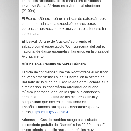
La música arrolladora de la cantautora cordobesa
envuelve Santa Bárbara este viernes al atardecer
(21:00h)
El Espacio Séneca reúne a artistas de países árabes
en una jornada con la exposición de sus obras,
ponencias, proyecciones y una zona de taller este fin
de semana
El festival ‘Verano de Músicas’ sorprende el
sábado con el espectáculo ‘Quintaescena’ del ballet
nacional de danza española y flamenco en la plaza del
Ayuntamiento
Música en el Castillo de Santa Bárbara
El ciclo de conciertos “Live the Roof” ofrece el acústico
de Vega este viernes a las 21 horas, en la azotea del
Baluarte de la Mina del Castillo de Santa Bárbara. Sus
directos son un espectáculo arrollador de buena
música y personalidad, en los que sus canciones
demuestran que es una de las mejores letrista y
compositora que hay en la actualidad en
España. Entradas anticipadas disponibles por 32
euros,
https://cutt.ly/ZZOPUGf
Además, el Castillo también acoge este sábado
el concierto gratuito de ‘Numen’ a las 21:30 horas. El
grupo orienta su estilo hacia una música muy