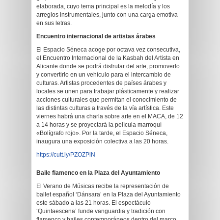
elaborada, cuyo tema principal es la melodía y los
arreglos instrumentales, junto con una carga emotiva
en sus letras.
Encuentro internacional de artistas árabes
El Espacio Séneca acoge por octava vez consecutiva,
el Encuentro Internacional de la Kasbah del Artista en
Alicante donde se podrá disfrutar del arte, promoverlo
y convertirlo en un vehículo para el intercambio de
culturas. Artistas procedentes de países árabes y
locales se unen para trabajar plásticamente y realizar
acciones culturales que permitan el conocimiento de
las distintas culturas a través de la vía artística. Este
viernes habrá una charla sobre arte en el MACA, de 12
a 14 horas y se proyectará la película marroquí
«Bolígrafo rojo». Por la tarde, el Espacio Séneca,
inaugura una exposición colectiva a las 20 horas.
https://cutt.ly/PZOZPlN
Baile flamenco en la Plaza del Ayuntamiento
El Verano de Músicas recibe la representación de
ballet español ‘Dánsara’ en la Plaza del Ayuntamiento
este sábado a las 21 horas. El espectáculo
‘Quintaescena’ funde vanguardia y tradición con
flamenco y bailes contemporáneos dentro del marco