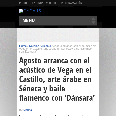
INICIO
LA ONDA EVENTOS
PROGRAMACIÓN
MENU
Home
/
Noticias
/
Alicante
/
Agosto arranca con el acústico de
Vega en el Castillo, arte árabe en Séneca y baile flamenco
con ‘Dánsara’
Agosto arranca con el
acústico de Vega en el
Castillo, arte árabe en
Séneca y baile
flamenco con ‘Dánsara’
By
Marina