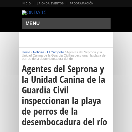
INICIO
LA ONDA EVENTOS
PROGRAMACIÓN
MENU
Home
/
Noticias
/
El Campello
/
Agentes del Seprona y la
Unidad Canina de la Guardia Civil inspeccionan la playa de
perros de la desembocadura del río
Agentes del Seprona y
la Unidad Canina de la
Guardia Civil
inspeccionan la playa
de perros de la
desembocadura del río