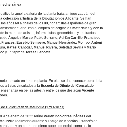
 mediterránea
 la amplia galería de la planta baja, antiguo zaguán del
la colección artística de la Diputación de Alicante
. Se han
e los años 60 a finales de los 80, por artistas españoles de gran
ransformar el arte, con el empleo de
originales materiales y con la
 de la mano de artistas, informalistas, geométricos y abstractos,
ras de
Ángeles Marco
,
Pablo Serrano
,
Adrián Carrillo
,
Francisco
 Francés
,
Eusebio Sempere
,
Manuel Hernández Mompó
,
Antoni
ura
,
Rafael Canogar
,
Manuel Rivera
,
Soledad Sevilla
y
Mario
sco
y un tapiz de
Teresa Lanceta
.
ete ubicado en la entreplanta. En ella, se da a conocer obra de la
os artistas vinculados a la
Escuela de Dibujo del Consulado
de enseñanza en bellas artes, y entre los que destacan
Vicente
odes
.
 de Didier Petit de Meurville (1793-1873)
l 9 de enero de 2022 reúne
veinticinco obras inéditas del
Meurville
realizadas durante su cargo de vicecónsul francés en
 amurallado y un puerto en pleno auge comercial, como así lo