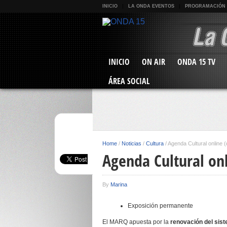
INICIO
LA ONDA EVENTOS
PROGRAMACIÓN
INICIO
ON AIR
ONDA 15 TV
ÁREA SOCIAL
Home
/
Noticias
/
Cultura
/
Agenda Cultural online (
Agenda Cultural onl
By
Marina
Exposición permanente
El MARQ apuesta por la
renovación del sis