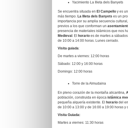
Yacimiento La Illeta dels Banyets
Se encuentra situada en
El Campello
y es un
más tiempo.
La Illeta dels Banyets
es un pro
importancia por su amplia secuencia cultural,
previos a los que conforman un
asentamiento
presencia de materiales islámicos que nos h
Medieval
. El
horario
es de martes a sábados 
de 10:00 a 14:00 horas. Lunes cerrado.
Visita guiada
:
De martes a viernes: 12:00 horas
Sábado: 12:00 y 16:00 horas
Domingo: 12:00 horas
Torre de la Almudaina
En pleno corazón de la montaña alicantina,
A
población, construida en época
islámica med
pequeña alquería existente. El
horario
del en
de 10:00 a 13:00 y de 16:00 a 19:00 horas y 
Visita Guiada:
Martes a viernes: 11:30 horas