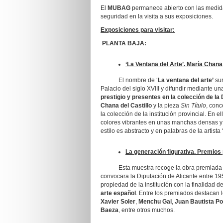
El
MUBAG
permanece abierto con las medida
seguridad en la visita a sus exposiciones.
Exposiciones para visitar:
PLANTA BAJA:
‘La Ventana del Arte’. María Chana
El nombre de ‘
La ventana del arte’
sur
Palacio del siglo XVIII y difundir mediante u
prestigio y presentes en la colección de la
Chana del Castillo
y la pieza
Sin Título
, con
la colección de la institución provincial. En
colores vibrantes en unas manchas densas y 
estilo es abstracto y en palabras de la artist
La generación figurativa. Premios
Esta muestra recoge la obra premiada
convocara la Diputación de Alicante entre 1
propiedad de la institución con la finalidad 
arte español
. Entre los premiados destacan
Xavier Soler
,
Menchu Gal
,
Juan Bautista Po
Baeza
, entre otros muchos.