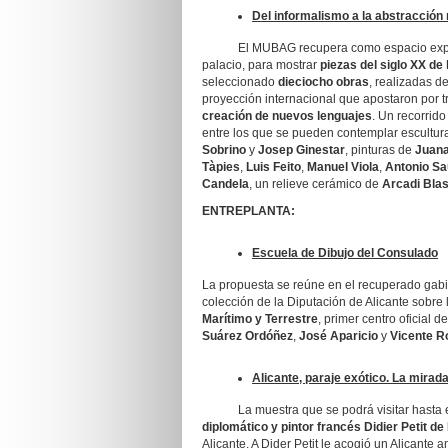
Del informalismo a la abstracción
El MUBAG recupera como espacio expositivo
palacio, para mostrar
piezas del siglo XX de 
seleccionado
dieciocho obras
, realizadas d
proyección internacional que apostaron por t
creación de nuevos lenguajes
. Un recorrido
entre los que se pueden contemplar escultu
Sobrino
y
Josep Ginestar
, pinturas de
Juana
Tàpies
,
Luis Feito
,
Manuel Viola
,
Antonio Sa
Candela
, un relieve cerámico de
Arcadi Bla
ENTREPLANTA:
Escuela de Dibujo del Consulado
La propuesta se reúne en el recuperado gabin
colección de la Diputación de Alicante sobre l
Marítimo y Terrestre
, primer centro oficial 
Suárez Ordóñez
,
José Aparicio
y
Vicente R
Alicante, paraje exótico. La mirada
La muestra que se podrá visitar hasta e
diplomático y pintor francés
Didier Petit
de 
Alicante. A Dider Petit le acogió un Alicante