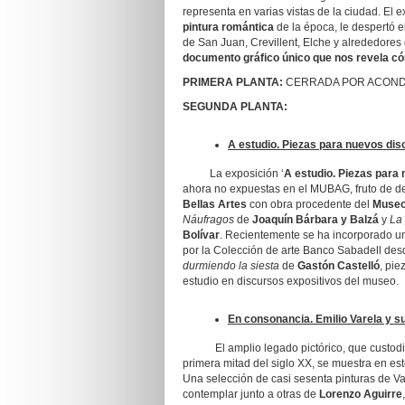
representa en varias vistas de la ciudad. El e
pintura romántica
de la época, le despertó el
de San Juan, Crevillent, Elche y alrededores
documento gráfico único que nos revela cóm
PRIMERA PLANTA:
CERRADA POR ACONDI
SEGUNDA PLANTA:
A estudio. Piezas para nuevos dis
La exposición ‘
A estudio. Piezas para
ahora no expuestas en el MUBAG, fruto de de
Bellas Artes
con obra procedente del
Museo
Náufragos
de
Joaquín Bárbara
y Balzá
y
La
Bolívar
. Recientemente se ha incorporado un
por la Colección de arte Banco Sabadell desd
durmiendo la siesta
de
Gastón Castelló
, pie
estudio en discursos expositivos del museo.
En consonancia. Emilio Varela y 
El amplio legado pictórico, que custodi
primera mitad del siglo XX, se muestra en 
Una selección de casi sesenta pinturas de Va
contemplar junto a otras de
Lorenzo Aguirre