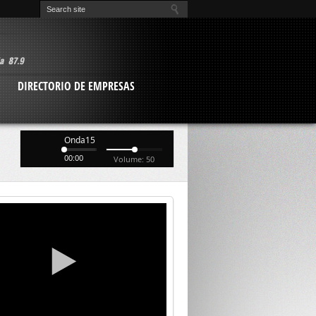
O
DIRECTORIO DE EMPRESAS
Onda15
00:00
Volume: 50