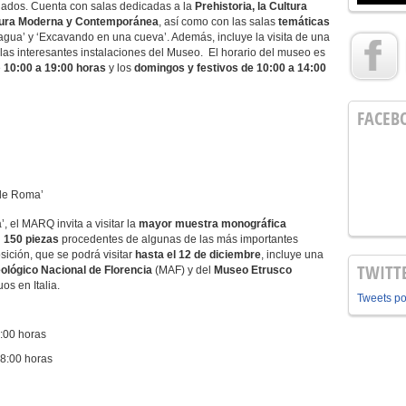
gados. Cuenta con salas dedicadas a la
Prehistoria, la Cultura
ultura Moderna y Contemporánea
, así como con las salas
temáticas
agua’ y ‘Excavando en una cueva’. Además, incluye la visita de una
las interesantes instalaciones del Museo. El horario del museo es
e
10:00 a 19:00 horas
y los
domingos y festivos de 10:00 a 14:00
FACEB
 de Roma’
, el MARQ invita a visitar la
mayor muestra monográfica
n
150 piezas
procedentes de algunas de las más importantes
sición, que se podrá visitar
hasta el 12 de diciembre
, incluye una
TWITT
lógico Nacional de Florencia
(MAF) y del
Museo Etrusco
os en Italia.
Tweets p
8:00 horas
18:00 horas