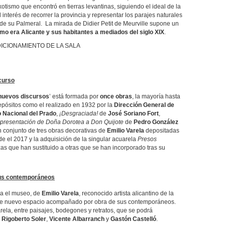
xotismo que encontró en tierras levantinas, siguiendo el ideal de la
 interés de recorrer la provincia y representar los parajes naturales
 de su Palmeral. La mirada de Didier Petit de Meurville supone un
o era Alicante y sus habitantes a mediados del siglo XIX
.
CIONAMIENTO DE LA SALA
curso
 nuevos discursos
’ está formada por
once obras
, la mayoría hasta
pósitos como el realizado en 1932 por la
Dirección General de
 Nacional del Prado
,
¡Desgraciada!
de
José Soriano Fort
,
 presentación de Doña Dorotea a Don Quijote
de
Pedro González
 conjunto de tres obras decorativas de
Emilio Varela
depositadas
e el 2017 y la adquisición de la singular acuarela
Presos
zas que han sustituido a otras que se han incorporado tras su
sus contemporáneos
a el museo, de
Emilio Varela
, reconocido artista alicantino de la
este nuevo espacio acompañado por obra de sus contemporáneos.
rela, entre paisajes, bodegones y retratos, que se podrá
,
Rigoberto Soler
,
Vicente Albarranch
y
Gastón Castelló
.