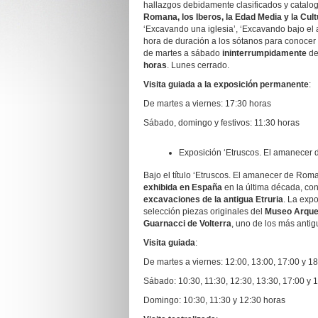
hallazgos debidamente clasificados y catalo
Romana, los Iberos, la Edad Media y la C
‘Excavando una iglesia’, ‘Excavando bajo el 
hora de duración a los sótanos para conocer 
de martes a sábado
ininterrumpidamente
d
horas
. Lunes cerrado.
Visita guiada a la exposición permanente
:
De martes a viernes: 17:30 horas
Sábado, domingo y festivos: 11:30 horas
Exposición ‘Etruscos. El amanecer
Bajo el título ‘Etruscos. El amanecer de Roma’
exhibida en España
en la última década, co
excavaciones de la antigua Etruria
. La expo
selección piezas originales del
Museo Arqueo
Guarnacci de Volterra
, uno de los más antigu
Visita guiada
:
De martes a viernes: 12:00, 13:00, 17:00 y 1
Sábado: 10:30, 11:30, 12:30, 13:30, 17:00 y 
Domingo: 10:30, 11:30 y 12:30 horas