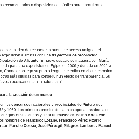
s recomendadas a disposición del público para garantizar la
ge con la idea de recuperar la puerta de acceso antigua del
na exposición a artistas con una
trayectoria de reconocido
 Diputación de Alicante
. El nuevo espacio se inaugura con
María
cebida para una exposición en Egipto en 2006 y donada en 2021 a
 ella, Chana despliega su propio lenguaje creativo en el que combina
otras más diluidas para conseguir un efecto de transparencia. Su
a “evoca poéticamente a la naturaleza”.
 para la creación de un museo
 en los
concursos nacionales y provinciales de Pintura
que
952 y 1960. Los primeros premios de cada categoría pasaban a ser
de enriquecer sus fondos y crear un
museo de Bellas Artes con
 los nombres de
Francisco Lozano
,
Francisco Pérez Pizarro
,
rcar
,
Pancho Cossío
,
José Pérezgil
,
Milagros Lambert
y
Manuel