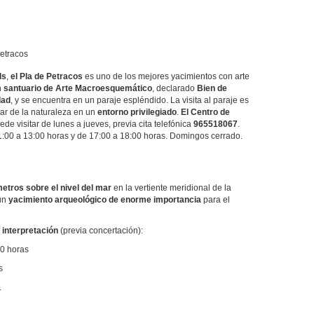
Petracos
ls
,
el Pla de Petracos
es uno de los mejores yacimientos con arte
n
santuario de Arte Macroesquemático
, declarado
Bien de
dad
, y se encuentra en un paraje espléndido. La visita al paraje es
tar de la naturaleza en un
entorno privilegiado
.
El Centro de
de visitar de lunes a jueves, previa cita telefónica
965518067
.
1:00 a 13:00 horas y de 17:00 a 18:00 horas. Domingos cerrado.
etros sobre el nivel del mar
en la vertiente meridional de la
 un
yacimiento arqueológico de enorme importancia
para el
o.
 interpretación
(previa concertación):
00 horas
s
.