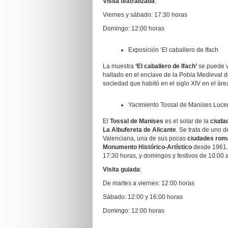
Visita teatralizada
:
Viernes y sábado: 17:30 horas
Domingo: 12:00 horas
Exposición ‘El caballero de Ifach
La muestra
‘El caballero de Ifach’
se puede vi
hallado en el enclave de la Pobla Medieval de
sociedad que habitó en el siglo XIV en el ár
Yacimiento Tossal de Manises Luc
El
Tossal de Manises
es el solar de la
ciuda
La Albufereta de Alicante
. Se trata de uno 
Valenciana, una de sus pocas
ciudades rom
Monumento Histórico-Artístico
desde 1961.
17:30 horas, y domingos y festivos de 10:00 
Visita guiada
:
De martes a viernes: 12:00 horas
Sábado: 12:00 y 16:00 horas
Domingo: 12:00 horas