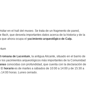
sitar en el hall del museo. Se trata de un fragmento de pared,
 Ifach, que desvela importantes datos acerca de la historia y de la
ea que ahora ocupa el
yacimiento arqueológico de Calp.
entum
d romana de Lucentum
, la antigua Alicante, situado en el barrio de
de los yacimientos arqueológicos más importantes de la Comunidad
anas
conocidas con profundidad, que cuenta con la declaración de
 El
horario
es de martes a sábados de 10:00 a 14:00 y de 15:30 a
a 14:00 horas. Lunes cerrado.