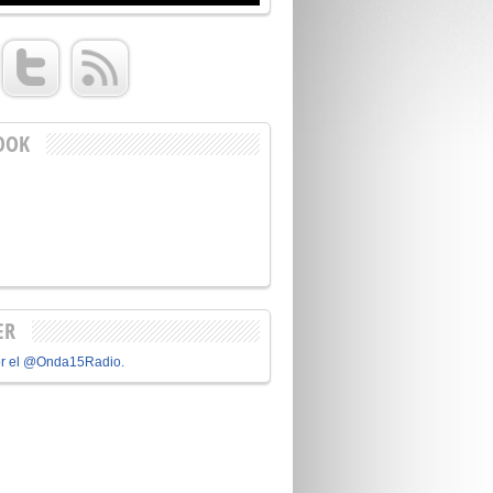
OOK
ER
or el @Onda15Radio.