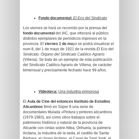
Fondo documental:
El Eco del Sindicato
Los viernes se hará un recorrido por la prensa del
fondo documental
del IAC, que ofrecerá al público
distintos ejemplares de periódicos impresos en la
provincia. El
viernes 1 de ma
yo se podrá visualizar el
num 8, del 1 de mayo de 1921 de la revista
El Eco del
Sindicato. Órgano del Sindicato Católico Agrario
(Villena). Se trata de un ejemplar de esta publicación
del Sindicato Católico Agrario de Villena, de carácter
bimensual y precisamente fechado hace 99 años.
Videoteca:
Una industria primorosa
El
Aula de Cine del entonces Instituto de Estudios
Alicantinos
filmó en Súper 8 una serie de
documentales titulada «Pintura y pintores alicantinos
(1979-1983), así como otros trabajos sobre el
patrimonio histórico y natural de la provincia de
Alicante con cintas sobre Altea, Orihuela, la palmera
ilicitana, la industria de la seda, el castillo de Santa
Bárbara, el chopo ilicitano, el Casal de Sant Jordi, el