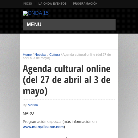
INICIO
LA ONDA EVENTOS
PROGRAMACIÓN
MENU
Home
/
Noticias
/
Cultura
/
Agenda cultural online (del 27 de
abril al 3 de mayo)
Agenda cultural online
(del 27 de abril al 3 de
mayo)
By
Marina
MARQ
Programación especial (más información en
www.marqalicante.com
):