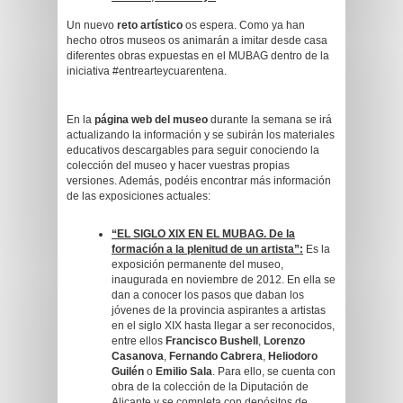
Un nuevo
reto artístico
os espera. Como ya han
hecho otros museos os animarán a imitar desde casa
diferentes obras expuestas en el MUBAG dentro de la
iniciativa #entrearteycuarentena.
En la
página web del museo
durante la semana se irá
actualizando la información y se subirán los materiales
educativos descargables para seguir conociendo la
colección del museo y hacer vuestras propias
versiones. Además, podéis encontrar más información
de las exposiciones actuales:
“EL SIGLO XIX EN EL MUBAG. De la
formación a la plenitud de un artista”:
Es la
exposición permanente del museo,
inaugurada en noviembre de 2012. En ella se
dan a conocer los pasos que daban los
jóvenes de la provincia aspirantes a artistas
en el siglo XIX hasta llegar a ser reconocidos,
entre ellos
Francisco Bushell
,
Lorenzo
Casanova
,
Fernando Cabrera
,
Heliodoro
Guilén
o
Emilio Sala
. Para ello, se cuenta con
obra de la colección de la Diputación de
Alicante y se completa con depósitos de