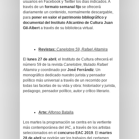
usuarios en Facebook y Twitter los días indicados. A
través de un
formato semanal fijo
se ofrecerá
diariamente un contenido, normalmente descargable,
para
poner en valor el patrimonio bibliográfico y
documental del Instituto Alicantino de Cultura Juan
Gil-Albert
a través de su biblioteca virtual.
Revistas:
Canelobre 59, Rafael Altamira
El
lunes 27 de abril
, el Instituto de Cultura ofrecerá el
número 59 de la revista
Canelobre
, titulado
Rafael
Altamira
y coordinado por
José Ferrándiz
. Un
monográfico dedicado nuestro jurista y pensador
político más universal a través de un recorrido por
todas las facetas de su vida y obra: historiador y jurista,
pedagogo, pensador político, autor y crítico literario.
Arte:
Alfonso Batalla
Los martes la programación se centra en la vertiente
más contemporánea del IAC, a través de los artistas
seleccionados en el
concurso EAC 2019
. El
martes
28 de abril
se podrán ver los trabajos del certamen