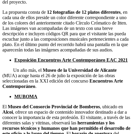
del proyecto.
La propuesta consta de
12 fotografías de 12 platos diferentes
, en
cada una de ellos preside un color diferente correspondiente a uno
de los colores del anteriormente citado Círculo Crómatico de Itten.
Las imágenes van acompañadas de un texto con una breve
descripción e incluyen códigos QR para que el visitante las pueda
escuchar junto a las composiciones musicales pertenecientes a cada
plato. En el último punto del recorrido habrá una pantalla en la que
aparecerán todas las imágenes acompañadas de sus audios.
Exposición Encuentros Arte Contemporáneo EAC 2021
Un año más, el
Museo de la Universidad de Alicante
(MUA) acoge hasta el 26 de julio la exposición de las obras
seleccionadas en la XXI edición del concurso
Encuentros Arte
Contemporáneo
.
MUBOMA
El
Museo del Consorcio Provincial de Bomberos
, ubicado en
Alcoi
, ofrece un espacio de contenido innovador destinado a dar a
conocer la importancia de esta profesión. El visitante, a través de las
diferentes salas y vitrinas, observará las
herramientas y los
recursos técnicos y humanos que han permitido el desarrollo de
este oficio a lo largo del tiempo
. El
horario de apertura
del