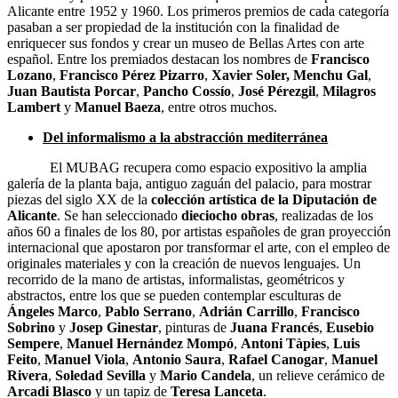
Alicante entre 1952 y 1960. Los primeros premios de cada categoría
pasaban a ser propiedad de la institución con la finalidad de
enriquecer sus fondos y crear un museo de Bellas Artes con arte
español. Entre los premiados destacan los nombres de
Francisco
Lozano
,
Francisco Pérez Pizarro
,
Xavier Soler,
Menchu Gal
,
Juan Bautista Porcar
,
Pancho Cossío
,
José Pérezgil
,
Milagros
Lambert
y
Manuel Baeza
, entre otros muchos.
Del informalismo a la abstracción mediterránea
El MUBAG recupera como espacio expositivo la amplia
galería de la planta baja, antiguo zaguán del palacio, para mostrar
piezas del siglo XX de la
colección artística de la Diputación de
Alicante
. Se han seleccionado
dieciocho obras
, realizadas de los
años 60 a finales de los 80, por artistas españoles de gran proyección
internacional que apostaron por transformar el arte, con el empleo de
originales materiales y con la creación de nuevos lenguajes. Un
recorrido de la mano de artistas, informalistas, geométricos y
abstractos, entre los que se pueden contemplar esculturas de
Ángeles Marco
,
Pablo Serrano
,
Adrián Carrillo
,
Francisco
Sobrino
y
Josep Ginestar
, pinturas de
Juana Francés
,
Eusebio
Sempere
,
Manuel Hernández Mompó
,
Antoni Tàpies
,
Luis
Feito
,
Manuel Viola
,
Antonio Saura
,
Rafael Canogar
,
Manuel
Rivera
,
Soledad Sevilla
y
Mario Candela
, un relieve cerámico de
Arcadi Blasco
y un tapiz de
Teresa Lanceta
.