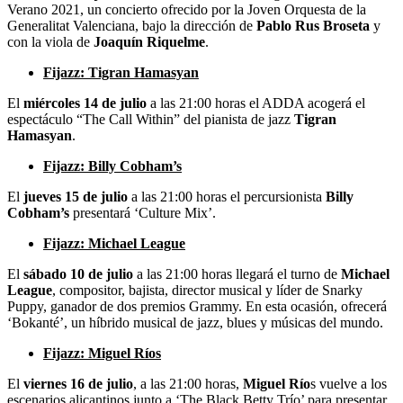
Verano 2021, un concierto ofrecido por la Joven Orquesta de la
Generalitat Valenciana, bajo la dirección de
Pablo Rus Broseta
y
con la viola de
Joaquín Riquelme
.
Fijazz: Tigran Hamasyan
El
miércoles 14 de julio
a las 21:00 horas el ADDA acogerá el
espectáculo “The Call Within” del pianista de jazz
Tigran
Hamasyan
.
Fijazz: Billy Cobham’s
El
jueves 15 de julio
a las 21:00 horas el percursionista
Billy
Cobham’s
presentará ‘Culture Mix’.
Fijazz: Michael League
El
sábado 10 de julio
a las 21:00 horas llegará el turno de
Michael
League
, compositor, bajista, director musical y líder de Snarky
Puppy, ganador de dos premios Grammy. En esta ocasión, ofrecerá
‘Bokanté’, un híbrido musical de jazz, blues y músicas del mundo.
Fijazz: Miguel Ríos
El
viernes 16 de julio
, a las 21:00 horas,
Miguel Río
s vuelve a los
escenarios alicantinos junto a ‘The Black Betty Trío’ para presentar