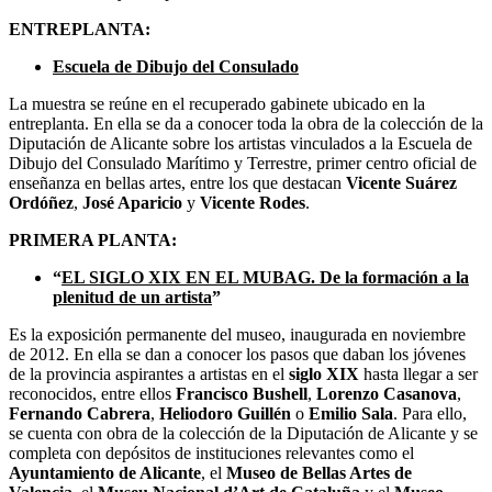
ENTREPLANTA:
Escuela de Dibujo del Consulado
La muestra se reúne en el recuperado gabinete ubicado en la
entreplanta. En ella se da a conocer toda la obra de la colección de la
Diputación de Alicante sobre los artistas vinculados a la Escuela de
Dibujo del Consulado Marítimo y Terrestre, primer centro oficial de
enseñanza en bellas artes, entre los que destacan
Vicente Suárez
Ordóñez
,
José Aparicio
y
Vicente Rodes
.
PRIMERA PLANTA:
“
EL SIGLO XIX EN EL MUBAG. De la formación a la
plenitud de un artista
”
Es la exposición permanente del museo, inaugurada en noviembre
de 2012. En ella se dan a conocer los pasos que daban los jóvenes
de la provincia aspirantes a artistas en el
siglo XIX
hasta llegar a ser
reconocidos, entre ellos
Francisco Bushell
,
Lorenzo Casanova
,
Fernando Cabrera
,
Heliodoro Guillén
o
Emilio Sala
. Para ello,
se cuenta con obra de la colección de la Diputación de Alicante y se
completa con depósitos de instituciones relevantes como el
Ayuntamiento de Alicante
, el
Museo de Bellas Artes de