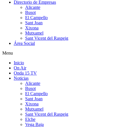
Directorio de Empresas
Alicante
Busot
El Campello
Sant Joan
Xixona
Mutxamel
Sant Vicent del Raspeig
Área Social
Menu
Inicio
On Air
Onda 15 TV
Noticias
Alicante
Busot
El Campello
Sant Joan
Xixona
Mutxamel
Sant Vicent del Raspeig
Elche
Vega Baja