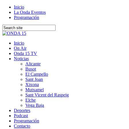
Inicio
La Onda Eventos
Programación
Inicio
On Air
Onda 15 TV
Noticias
Alicante
Busot
El Campello
Sant Joan
Xixona
Mutxamel
Sant Vicent del Raspeig
Elche
Vega Baja
Deportes
Podcast
Programación
Contacto