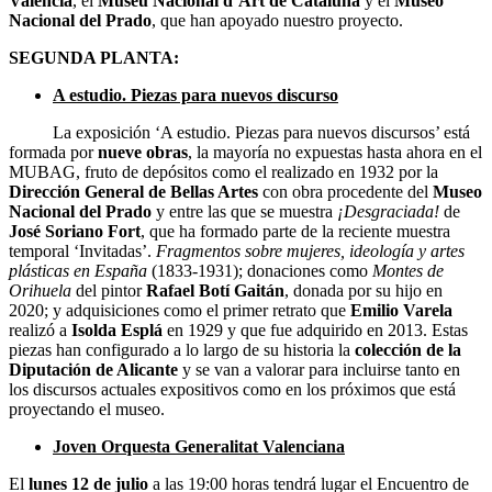
Valencia
, el
Museu Nacional d’Art de Cataluña
y el
Museo
Nacional del Prado
, que han apoyado nuestro proyecto.
SEGUNDA PLANTA:
A estudio. Piezas para nuevos discurso
La exposición ‘A estudio. Piezas para nuevos discursos’ está
formada por
nueve obras
, la mayoría no expuestas hasta ahora en el
MUBAG, fruto de depósitos como el realizado en 1932 por la
Dirección General de Bellas Artes
con obra procedente del
Museo
Nacional del Prado
y entre las que se muestra
¡Desgraciada!
de
José Soriano Fort
, que ha formado parte de la reciente muestra
temporal ‘Invitadas’.
Fragmentos sobre mujeres, ideología y artes
plásticas en España
(1833-1931); donaciones como
Montes de
Orihuela
del pintor
Rafael Botí Gaitán
, donada por su hijo en
2020; y adquisiciones como el primer retrato que
Emilio Varela
realizó a
Isolda Esplá
en 1929 y que fue adquirido en 2013. Estas
piezas han configurado a lo largo de su historia la
colección de la
Diputación de Alicante
y se van a valorar para incluirse tanto en
los discursos actuales expositivos como en los próximos que está
proyectando el museo.
Joven Orquesta Generalitat Valenciana
El
lunes 12 de julio
a las 19:00 horas tendrá lugar el Encuentro de