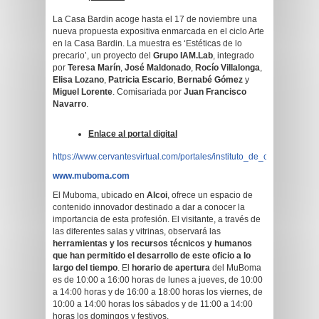
La Casa Bardin acoge hasta el 17 de noviembre una
nueva propuesta expositiva enmarcada en el ciclo Arte
en la Casa Bardin. La muestra es ‘Estéticas de lo
precario’, un proyecto del
Grupo IAM.Lab
, integrado
por
Teresa Marín
,
José Maldonado
,
Rocío Villalonga
,
Elisa Lozano
,
Patricia Escario
,
Bernabé Gómez
y
Miguel Lorente
. Comisariada por
Juan Francisco
Navarro
.
Enlace al portal digital
https://www.cervantesvirtual.com/portales/instituto_de_cultura_juan_g
www.muboma.com
El Muboma, ubicado en
Alcoi
, ofrece un espacio de
contenido innovador destinado a dar a conocer la
importancia de esta profesión. El visitante, a través de
las diferentes salas y vitrinas, observará las
herramientas y los recursos técnicos y humanos
que han permitido el desarrollo de este oficio a lo
largo del tiempo
. El
horario de apertura
del MuBoma
es de 10:00 a 16:00 horas de lunes a jueves, de 10:00
a 14:00 horas y de 16:00 a 18:00 horas los viernes, de
10:00 a 14:00 horas los sábados y de 11:00 a 14:00
horas los domingos y festivos.