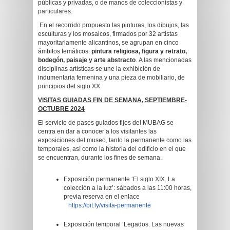
públicas y privadas, o de manos de coleccionistas y
particulares.
En el recorrido propuesto las pinturas, los dibujos, las
esculturas y los mosaicos, firmados por 32 artistas
mayoritariamente alicantinos, se agrupan en cinco
ámbitos temáticos:
pintura religiosa, figura y retrato,
bodegón, paisaje y arte abstracto
. A las mencionadas
disciplinas artísticas se une la exhibición de
indumentaria femenina y una pieza de mobiliario, de
principios del siglo XX.
VISITAS GUIADAS FIN DE SEMANA, SEPTIEMBRE-
OCTUBRE 2024
El servicio de pases guiados fijos del MUBAG se
centra en dar a conocer a los visitantes las
exposiciones del museo, tanto la permanente como las
temporales, así como la historia del edificio en el que
se encuentran, durante los fines de semana.
Exposición permanente ‘El siglo XIX. La
colección a la luz’: sábados a las 11:00 horas,
previa reserva en el enlace
https://bit.ly/visita-permanente
Exposición temporal ‘Legados. Las nuevas