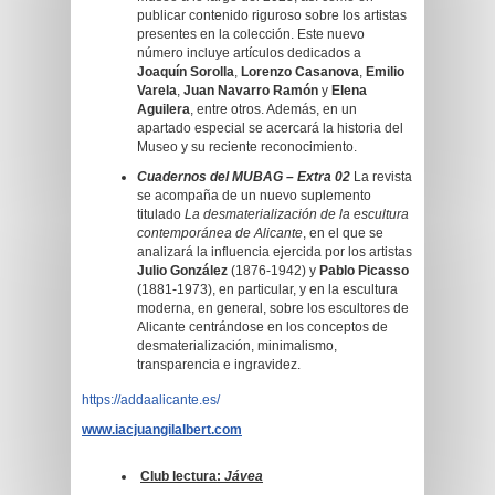
publicar contenido riguroso sobre los artistas
presentes en la colección. Este nuevo
número incluye artículos dedicados a
Joaquín Sorolla
,
Lorenzo Casanova
,
Emilio
Varela
,
Juan Navarro Ramón
y
Elena
Aguilera
, entre otros. Además, en un
apartado especial se acercará la historia del
Museo y su reciente reconocimiento.
Cuadernos del MUBAG – Extra 02
La revista
se acompaña de un nuevo suplemento
titulado
La desmaterialización de la escultura
contemporánea de Alicante
, en el que se
analizará la influencia ejercida por los artistas
Julio González
(1876-1942) y
Pablo Picasso
(1881-1973), en particular, y en la escultura
moderna, en general, sobre los escultores de
Alicante centrándose en los conceptos de
desmaterialización, minimalismo,
transparencia e ingravidez.
https://addaalicante.es/
www.iacjuangilalbert.com
Club lectura:
Jávea