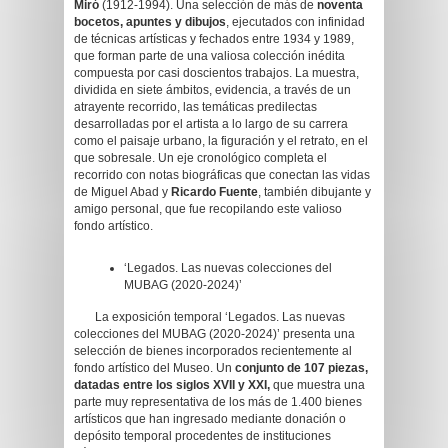
Miró
(1912-1994). Una selección de más de
noventa
bocetos, apuntes y dibujos
, ejecutados con infinidad
de técnicas artísticas y fechados entre 1934 y 1989,
que forman parte de una valiosa colección inédita
compuesta por casi doscientos trabajos. La muestra,
dividida en siete ámbitos, evidencia, a través de un
atrayente recorrido, las temáticas predilectas
desarrolladas por el artista a lo largo de su carrera
como el paisaje urbano, la figuración y el retrato, en el
que sobresale. Un eje cronológico completa el
recorrido con notas biográficas que conectan las vidas
de Miguel Abad y
Ricardo Fuente
, también dibujante y
amigo personal, que fue recopilando este valioso
fondo artístico.
‘Legados. Las nuevas colecciones del
MUBAG (2020-2024)’
La exposición temporal ‘Legados. Las nuevas
colecciones del MUBAG (2020-2024)’ presenta una
selección de bienes incorporados recientemente al
fondo artístico del Museo. Un
conjunto de 107 piezas,
datadas entre los siglos XVII y XXI,
que muestra una
parte muy representativa de los más de 1.400 bienes
artísticos que han ingresado mediante donación o
depósito temporal procedentes de instituciones