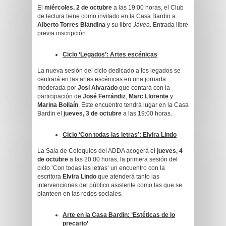
El
miércoles, 2 de octubre
a las 19:00 horas, el Club
de lectura tiene como invitado en la Casa Bardin a
Alberto Torres Blandina
y su libro
Jávea
. Entrada libre
previa inscripción.
Ciclo ‘Legados’: Artes escénicas
La nueva sesión del ciclo dedicado a los legados se
centrará en las artes escénicas en una jornada
moderada por
Josi Alvarado
que contará con la
participación de
José Ferrándiz
,
Marc Llorente
y
Marina Bollaín
. Este encuentro tendrá lugar en la Casa
Bardin el
jueves, 3 de octubre
a las 19:00 horas.
Ciclo ‘Con todas las letras’: Elvira Lindo
La Sala de Coloquios del ADDA acogerá el
jueves, 4
de octubre
a las 20:00 horas, la primera sesión del
ciclo ‘Con todas las letras’ un encuentro con la
escritora
Elvira Lindo
que atenderá tanto las
intervenciones del público asistente como las que se
planteen en las redes sociales.
Arte en la Casa Bardin: ‘Estéticas de lo
precario’