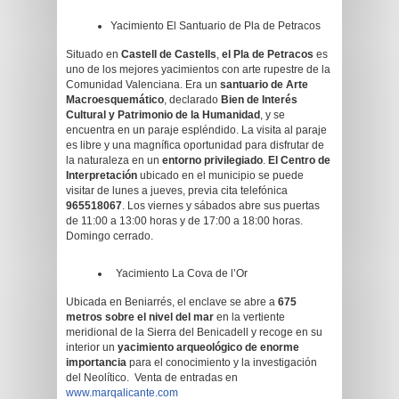
Yacimiento El Santuario de Pla de Petracos
Situado en
Castell de Castells
,
el Pla de Petracos
es
uno de los mejores yacimientos con arte rupestre de la
Comunidad Valenciana. Era un
santuario de Arte
Macroesquemático
, declarado
Bien de Interés
Cultural y Patrimonio de la Humanidad
, y se
encuentra en un paraje espléndido. La visita al paraje
es libre y una magnífica oportunidad para disfrutar de
la naturaleza en un
entorno privilegiado
.
El Centro de
Interpretación
ubicado en el municipio se puede
visitar de lunes a jueves, previa cita telefónica
965518067
. Los viernes y sábados abre sus puertas
de 11:00 a 13:00 horas y de 17:00 a 18:00 horas.
Domingo cerrado.
Yacimiento La Cova de l’Or
Ubicada en Beniarrés, el enclave se abre a
675
metros sobre el nivel del mar
en la vertiente
meridional de la Sierra del Benicadell y recoge en su
interior un
yacimiento arqueológico de enorme
importancia
para el conocimiento y la investigación
del Neolítico. Venta de entradas en
www.marqalicante.com