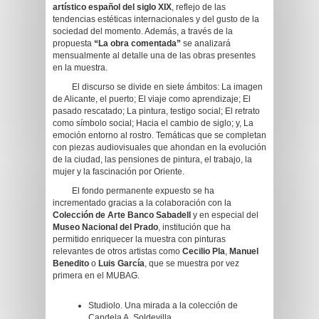
artístico español del siglo XIX
, reflejo de las
tendencias estéticas internacionales y del gusto de la
sociedad del momento. Además, a través de la
propuesta
“La obra comentada”
se analizará
mensualmente al detalle una de las obras presentes
en la muestra.
El discurso se divide en siete ámbitos: La imagen
de Alicante, el puerto; El viaje como aprendizaje; El
pasado rescatado; La pintura, testigo social; El retrato
como símbolo social; Hacia el cambio de siglo; y, La
emoción entorno al rostro. Temáticas que se completan
con piezas audiovisuales que ahondan en la evolución
de la ciudad, las pensiones de pintura, el trabajo, la
mujer y la fascinación por Oriente.
El fondo permanente expuesto se ha
incrementado gracias a la colaboración con la
Colección de Arte Banco Sabadell
y en especial del
Museo Nacional del Prado
, institución que ha
permitido enriquecer la muestra con pinturas
relevantes de otros artistas como
Cecilio Pla
,
Manuel
Benedito
o
Luis García
, que se muestra por vez
primera en el MUBAG.
Studiolo. Una mirada a la colección de
Candela A. Soldevilla