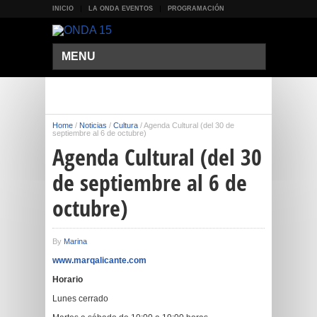
INICIO
LA ONDA EVENTOS
PROGRAMACIÓN
MENU
Home
/
Noticias
/
Cultura
/
Agenda Cultural (del 30 de
septiembre al 6 de octubre)
Agenda Cultural (del 30
de septiembre al 6 de
octubre)
By
Marina
www.marqalicante.com
Horario
Lunes cerrado