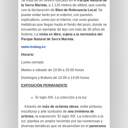
Se trata de un nevero ubicado en el
Parque Natural de
la Serra Mariola
, a 1.120 metros de altitud, que cuenta
con la declaración de
Bien de Relevancia Local
. Se
puede visitar tanto por el exterior, con paneles
explicativos, como por el interior, con unas gradas
metálicas que llegan hasta el fondo del pozo, donde se
encuentra un ejemplar de tejo con más de 30 años de
historia. La
visita es libre, sujeta a la normativa del
Parque Natural de Serra Mariola
.
www.mubag.es
Horario
Lunes cerrado
Martes a sábado de 10:00 a 20:00 horas
Domingos y festivos de 10:00 a 14:00 horas
EXPOSICIÓN PERMANENTE
El siglo XIX. La colección a la luz
A través de
más de ochenta obras
, entre pinturas,
esculturas y arte suntuario de
una treintena de
artistas
, la exposición ‘El siglo XIX. La colección a la
luz’ plantea un amplio recorrido por las numerosas y
diversas temáticas que se desarrollan en el
panorama