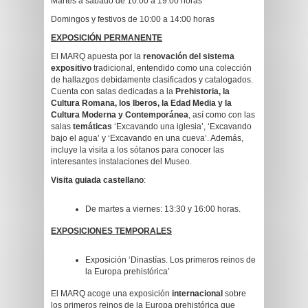
Martes a sábado de 10:00 a 19:00 horas
Domingos y festivos de 10:00 a 14:00 horas
EXPOSICIÓN PERMANENTE
El MARQ apuesta por la
renovación del sistema
expositivo
tradicional, entendido como una colección
de hallazgos debidamente clasificados y catalogados.
Cuenta con salas dedicadas a la
Prehistoria, la
Cultura Romana, los Iberos, la Edad Media y la
Cultura Moderna y Contemporánea
, así como con las
salas
temáticas
‘Excavando una iglesia’, ‘Excavando
bajo el agua’ y ‘Excavando en una cueva’. Además,
incluye la visita a los sótanos para conocer las
interesantes instalaciones del Museo.
Visita guiada castellano
:
De martes a viernes: 13:30 y 16:00 horas.
EXPOSICIONES TEMPORALES
Exposición ‘Dinastías. Los primeros reinos de
la Europa prehistórica’
El MARQ acoge una exposición
internacional
sobre
los primeros reinos de la Europa prehistórica que