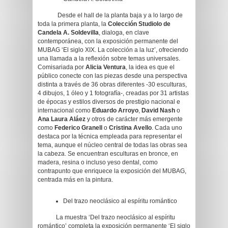
Desde el hall de la planta baja y a lo largo de
toda la primera planta, la
Colección Studiolo de
Candela A. Soldevilla
, dialoga, en clave
contemporánea, con la exposición permanente del
MUBAG ‘El siglo XIX. La colección a la luz’, ofreciendo
una llamada a la reflexión sobre temas universales.
Comisariada por
Alicia Ventura
, la idea es que el
público conecte con las piezas desde una perspectiva
distinta a través de 36 obras diferentes -30 esculturas,
4 dibujos, 1 óleo y 1 fotografía-, creadas por 31 artistas
de épocas y estilos diversos de prestigio nacional e
internacional como
Eduardo Arroyo
,
David Nash
o
Ana Laura Aláez
y otros de carácter más emergente
como
Federico Granell
o
Cristina Avello
. Cada uno
destaca por la técnica empleada para representar el
tema, aunque el núcleo central de todas las obras sea
la cabeza. Se encuentran esculturas en bronce, en
madera, resina o incluso yeso dental, como
contrapunto que enriquece la exposición del MUBAG,
centrada más en la pintura.
Del trazo neoclásico al espíritu romántico
La muestra ‘Del trazo neoclásico al espíritu
romántico’ completa la exposición permanente ‘El siglo