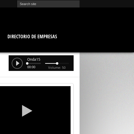
O
DIRECTORIO DE EMPRESAS
Onda15
00:00
Volume: 50