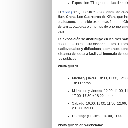
Exposición ‘El legado de las dinastí
El
MARQ
acoge hasta el 28 de enero de 2024 
Han, China. Los Guerreros de Xi’an’,
que
i
n
cualesnunca han sido expuestas fuera de Chi
de terracota,
diez elementos de enorme sing
país.
La exposición s
e distribuiye en las tres sa
cuadrados, la muestra dispone de los último
audiovisuales
y
didácticos
,
elementos son
sistema de lectura fácil y al lenguaje de si
los públicos.
Visita guiada
:
Martes y jueves: 10:00, 11:00, 12:00
18:00 horas
Miércoles y viernes: 10:00, 11:00, 11
17:00, 17:30 y 18:00 horas
Sábado: 10:00, 11:00, 11:30, 12:00, 
y 18:00 horas
Domingo y festivos: 10:00, 11:00, 11
Visita guiada en valenciano: