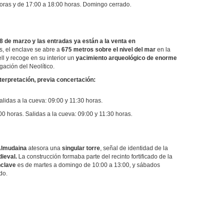
oras y de 17:00 a 18:00 horas. Domingo cerrado.
 18 de marzo y las entradas ya están a la venta en
, el enclave se abre a
675 metros sobre el nivel del mar
en la
ll y recoge en su interior un
yacimiento arqueológico de enorme
gación del Neolítico.
nterpretación, previa concertación:
lidas a la cueva: 09:00 y 11:30 horas.
00 horas. Salidas a la cueva: 09:00 y 11:30 horas.
lmudaina
atesora una
singular torre
, señal de identidad de la
ieval.
La construcción formaba parte del recinto fortificado de la
nclave
es de martes a domingo de 10:00 a 13:00, y sábados
ado.