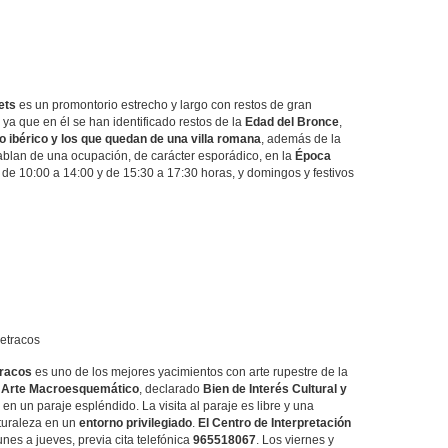
ets
es un promontorio estrecho y largo con restos de gran
 ya que en él se han identificado restos de la
Edad del Bronce
,
 ibérico y los que quedan de una villa romana
, además de la
ablan de una ocupación, de carácter esporádico, en la
Época
de 10:00 a 14:00 y de 15:30 a 17:30 horas, y domingos y festivos
Petracos
tracos
es uno de los mejores yacimientos con arte rupestre de la
e Arte Macroesquemático
, declarado
Bien de Interés Cultural y
 en un paraje espléndido. La visita al paraje es libre y una
aturaleza en un
entorno privilegiado
.
El Centro de Interpretación
unes a jueves, previa cita telefónica
965518067
. Los viernes y