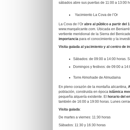
sábados abre sus puertas de 11:00 a 13:00 h
Yacimiento La Cova de l’Or
La Cova de l’Or
abre
al público
a partir del
www.marqalicante.com. Ubicada en Beniarrés
vertiente meridional de la Sierra del Benicade
importancia
para el conocimiento y la investi
Visita guiada al yacimiento y al centro de i
Sábados: de 09:00 a 14:00 horas. Sa
Domingos y festivos: de 09:00 a 14:
Torre Almohade de Almudaina
En pleno corazón de la montaña alicantina,
A
población, construida en época
islámica med
pequeña alquería existente. El
horario del e
también de 16:00 a 19:00 horas. Lunes cerr
Visita guiada
:
De martes a viernes: 11:30 horas
Sábados: 11:30 y 16:30 horas