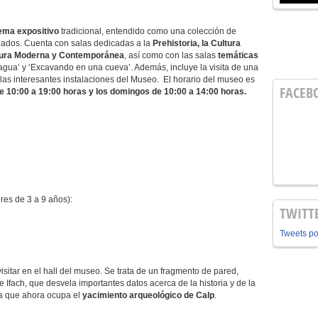
tema expositivo
tradicional, entendido como una colección de
gados. Cuenta con salas dedicadas a la
Prehistoria, la Cultura
ultura Moderna y Contemporánea
, así como con las salas
temáticas
agua’ y ‘Excavando en una cueva’. Además, incluye la visita de una
las interesantes instalaciones del Museo. El horario del museo es
FACEB
 10:00 a 19:00 horas y los domingos de 10:00 a 14:00 horas.
es de 3 a 9 años):
TWITT
Tweets p
sitar en el hall del museo. Se trata de un fragmento de pared,
 Ifach, que desvela importantes datos acerca de la historia y de la
ea que ahora ocupa el
yacimiento arqueológico de Calp
.