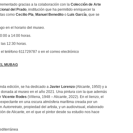
mentado gracias a la colaboración con la
Colección de Arte
ional del Prado
, institución que ha permitido enriquecer la
istas como
Cecilio Pla
,
Manuel Benedito
o
Luis García
, que se
go en el horario del museo.
0:00 a 14:00 horas.
las 12:30 horas.
n el teléfono 611729787 o en el correo electrónico
DEL MUBAG
nda edición, se ha dedicado a
Javier Lorenzo
(Alicante, 1950) y a
 donada al museo en el año 2021. Una pintura con la que además
or
Vicente Rodes
(Villena, 1948 – Alicante, 2022). En el lienzo, el
a expectante en una oscura atmósfera marítima creada por un
un
Autorretrato
, propiedad del artista, y un audiovisual, elaborado
ón de Alicante, en el que el pintor desde su estudio nos hace
editerránea