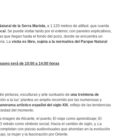
atural de la Serra Mariola
, a 1.120 metros de altitud, que cuenta
cal
. Se puede visitar tanto por el exterior, con paneles explicativos,
cas que llegan hasta el fondo del pozo, donde se encuentra un
ria. La
visita es libre, sujeta a la normativa del Parque Natural
l museo será de 10:00 a 14:00 horas
tre pinturas, esculturas y arte suntuario de
una treintena de
cción a la luz’ plantea un amplio recorrido por las numerosas y
anorama artístico español del siglo XIX
, reflejo de las tendencias
sociedad del momento.
imagen de Alicante, el puerto; El viaje como aprendizaje; El
El retrato como símbolo social; Hacia el cambio de siglo; y, La
 completan con piezas audiovisuales que ahondan en la evolución
ajo, la mujer y la fascinación por Oriente.