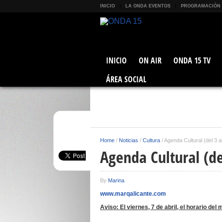
INICIO
LA ONDA EVENTOS
PROGRAMACIÓN
INICIO
ON AIR
ONDA 15 TV
ÁREA SOCIAL
Home
/
Noticias
/
Cultura
/
Agenda Cultural (del 3 al
Agenda Cultural (del
By
Marina
www.marqalicante.com
Aviso: El viernes, 7 de abril, el horario de