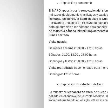
Exposición permanente
El MARQ apuesta por la
renovación del sis
hallazgos debidamente clasificados y catalo
Romana, los Iberos, la Edad Media y la C
‘Excavando una iglesia’, ‘Excavando bajo el 
hora de duración a los sótanos para conocer 
de
martes a sábado ininterrumpidamente de
Lunes cerrado
.
Visita guiada
:
De martes a viernes: 13:00 y 17:00 horas
Sábados: 11:00, 13:00 y 17:00 horas
Domingos y festivos: 10:30 y 12:00 horas
Visita teatralizada
(recomendada para menor
Domingos: 12:30 horas
Exposición ‘El caballero de Ifach’
La muestra
‘El caballero de Ifach’
se puede vi
hallado en el enclave de la Pobla Medieval de
sociedad que habitó en el siglo XIV en el ár