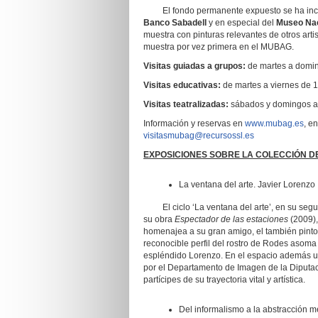
El fondo permanente expuesto se ha incre
Banco Sabadell
y en especial del
Museo Nac
muestra con pinturas relevantes de otros art
muestra por vez primera en el MUBAG.
Visitas guiadas a grupos:
de martes a domin
Visitas educativas:
de martes a viernes de 1
Visitas teatralizadas:
sábados y domingos a 
Información y reservas en
www.mubag.es
, e
visitasmubag@recursossl.es
EXPOSICIONES SOBRE LA COLECCIÓN 
La ventana del arte. Javier Lorenzo
El ciclo ‘La ventana del arte’, en su segu
su obra
Espectador de las estaciones
(2009),
homenajea a su gran amigo, el también pint
reconocible perfil del rostro de Rodes asom
espléndido Lorenzo. En el espacio además 
por el Departamento de Imagen de la Diputaci
partícipes de su trayectoria vital y artística.
Del informalismo a la abstracción m