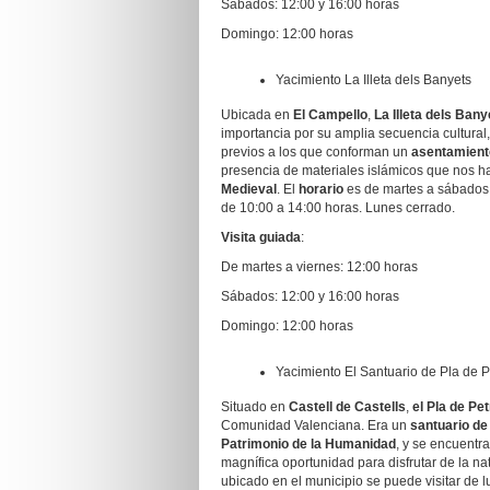
Sábados: 12:00 y 16:00 horas
Domingo: 12:00 horas
Yacimiento La Illeta dels Banyets
Ubicada en
El Campello
,
La Illeta dels Bany
importancia por su amplia secuencia cultural,
previos a los que conforman un
asentamiento
presencia de materiales islámicos que nos h
Medieval
. El
horario
es de martes a sábados 
de 10:00 a 14:00 horas. Lunes cerrado.
Visita guiada
:
De martes a viernes: 12:00 horas
Sábados: 12:00 y 16:00 horas
Domingo: 12:00 horas
Yacimiento El Santuario de Pla de 
Situado en
Castell de Castells
,
el Pla de Pe
Comunidad Valenciana. Era un
santuario d
Patrimonio de la Humanidad
, y se encuentra
magnífica oportunidad para disfrutar de la n
ubicado en el municipio se puede visitar de l