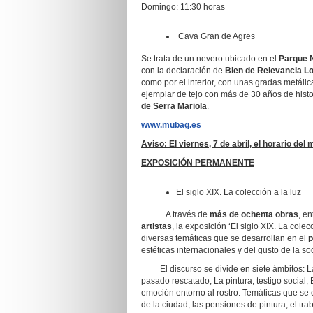
Domingo: 11:30 horas
Cava Gran de Agres
Se trata de un nevero ubicado en el
Parque N
con la declaración de
Bien de Relevancia Lo
como por el interior, con unas gradas metáli
ejemplar de tejo con más de 30 años de histo
de Serra Mariola
.
www.mubag.es
Aviso: El viernes, 7 de abril, el horario de
EXPOSICIÓN PERMANENTE
El siglo XIX. La colección a la luz
A través de
más de ochenta obras
, en
artistas
, la exposición ‘El siglo XIX. La cole
diversas temáticas que se desarrollan en el
p
estéticas internacionales y del gusto de la 
El discurso se divide en siete ámbitos: La 
pasado rescatado; La pintura, testigo social; 
emoción entorno al rostro. Temáticas que se
de la ciudad, las pensiones de pintura, el trab