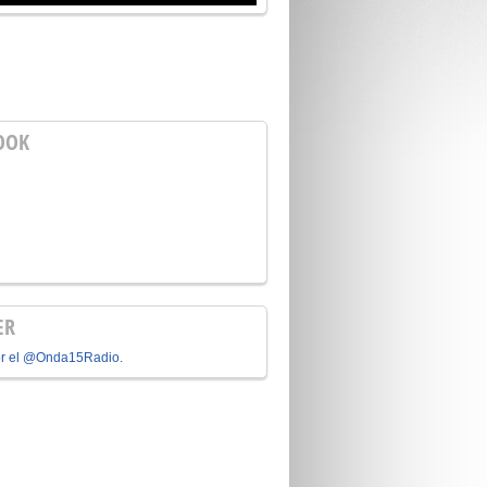
OOK
ER
or el @Onda15Radio.