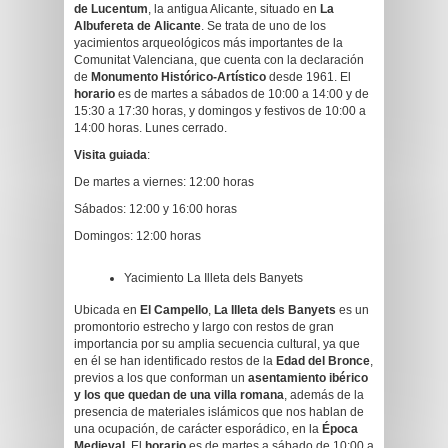
de Lucentum
, la antigua Alicante, situado en
La
Albufereta de Alicante
. Se trata de uno de los
yacimientos arqueológicos más importantes de la
Comunitat Valenciana, que cuenta con la declaración
de
Monumento Histórico-Artístico
desde 1961. El
horario
es de martes a sábados de 10:00 a 14:00 y de
15:30 a 17:30 horas, y domingos y festivos de 10:00 a
14:00 horas. Lunes cerrado.
Visita guiada
:
De martes a viernes: 12:00 horas
Sábados: 12:00 y 16:00 horas
Domingos: 12:00 horas
Yacimiento La Illeta dels Banyets
Ubicada en
El Campello
,
La Illeta dels Banyets
es un
promontorio estrecho y largo con restos de gran
importancia por su amplia secuencia cultural, ya que
en él se han identificado restos de la
Edad del Bronce
,
previos a los que conforman un
asentamiento ibérico
y los que quedan de una villa romana
, además de la
presencia de materiales islámicos que nos hablan de
una ocupación, de carácter esporádico, en la
Época
Medieval
. El
horario
es de martes a sábado de 10:00 a