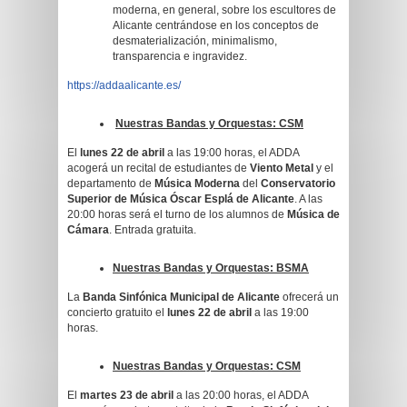
moderna, en general, sobre los escultores de
Alicante centrándose en los conceptos de
desmaterialización, minimalismo,
transparencia e ingravidez.
https://addaalicante.es/
Nuestras Bandas y Orquestas:
CSM
El
lunes 22 de abril
a las 19:00 horas, el ADDA
acogerá un recital de estudiantes de
Viento Metal
y el
departamento de
Música Moderna
del
Conservatorio
Superior de Música Óscar Esplá de Alicante
. A las
20:00 horas será el turno de los alumnos de
Música de
Cámara
. Entrada gratuita.
Nuestras Bandas y Orquestas:
BSMA
La
Banda Sinfónica Municipal de Alicante
ofrecerá un
concierto gratuito el
lunes 22 de abril
a las 19:00
horas.
Nuestras Bandas y Orquestas:
CSM
El
martes 23 de abril
a las 20:00 horas, el ADDA