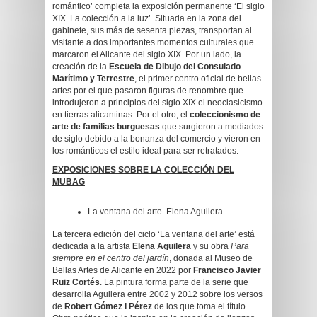
romántico’ completa la exposición permanente ‘El siglo
XIX. La colección a la luz’. Situada en la zona del
gabinete, sus más de sesenta piezas, transportan al
visitante a dos importantes momentos culturales que
marcaron el Alicante del siglo XIX. Por un lado, la
creación de la
Escuela de Dibujo del Consulado
Marítimo y Terrestre
, el primer centro oficial de bellas
artes por el que pasaron figuras de renombre que
introdujeron a principios del siglo XIX el neoclasicismo
en tierras alicantinas. Por el otro, el
coleccionismo de
arte de familias burguesas
que surgieron a mediados
de siglo debido a la bonanza del comercio y vieron en
los románticos el estilo ideal para ser retratados.
EXPOSICIONES SOBRE LA COLECCIÓN DEL
MUBAG
La ventana del arte. Elena Aguilera
La tercera edición del ciclo ‘La ventana del arte’ está
dedicada a la artista
Elena Aguilera
y su obra
Para
siempre en el centro del jardín
, donada al Museo de
Bellas Artes de Alicante en 2022 por
Francisco Javier
Ruiz Cortés
. La pintura forma parte de la serie que
desarrolla Aguilera entre 2002 y 2012 sobre los versos
de
Robert Gómez i Pérez
de los que toma el título.