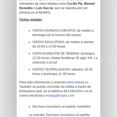
relevantes de otros artistas como
Cecilio Pla
,
Manuel
Benedito
o
Luis García
, que se muestra por vez
primera en el MUBAG.
Visitas guiadas
:
VISITAS GUIADAS A GRUPOS, de martes a
domingos en el horario del museo.
VISITAS EDUCATIVAS, de martes a viernes
de 10:00 a 14:00 horas.
VISITA GUIADA FIN DE SEMANA: domingos
12:30 horas, Visitas temáticas ‘El siglo XIX. La
colección a la luz’.
VISITAS TEATRALIZADAS: sábados 18:30
horas y domingos 11:30 horas.
Para más información y reservas
www.mubag.es
.
También se puede concertar las visitas a través de
formularios web, en el teléfono 663.568.834 o en el
correo electrónico
mubag@esatur.com
Del trazo neoclásico al espíritu romántico
La muestra ‘Del trazo neoclásico al espíritu