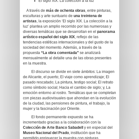
El siglo XIX. La colección a la luz
A través de
más de ochenta obras
, entre pinturas,
esculturas y arte suntuario de
una treintena de
artistas
, la exposición ‘El siglo XIX. La colección a la
luz’ plantea un amplio recorrido por las numerosas y
diversas temáticas que se desarrollan en el
panorama
artístico español del siglo XIX
, reflejo de las
tendencias estéticas internacionales y del gusto de la
sociedad del momento. Además, a través de la
propuesta
“La obra comentada”
se analizará
mensualmente al detalle una de las obras presentes
en la muestra.
El discurso se divide en siete ámbitos: La imagen
de Alicante, el puerto; El viaje como aprendizaje; El
pasado rescatado; La pintura, testigo social; El retrato
como símbolo social; Hacia el cambio de siglo; y, La
emoción entorno al rostro. Temáticas que se completan
con piezas audiovisuales que ahondan en la evolución
de la ciudad, las pensiones de pintura, el trabajo, la
mujer y la fascinación por Oriente.
El fondo permanente expuesto se ha
incrementado gracias a la colaboración con la
Colección de Arte Banco Sabadell
y en especial del
Museo Nacional del Prado
, institución que ha
permitido enriquecer la muestra con pinturas