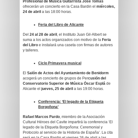
Profesional de Música Guitarrista José Tomás
ofrecerán un concierto en la Casa Bardin el
miércoles,
24 de abril
a las 18:00 horas.
Feria del Libro de Alicante
Del
24 al 28 de abril
, el Instituto Juan Gil-Albert se
suma a los actos organizados con motivo de la
Feria
del Libro
e instalará una caseta con firmas de autores
y talleres.
Ciclo Primavera musical
El
Salón de Actos del Ayuntamiento de Benidorm
acogerá un concierto de grupos de Per
cusión del
Conservatorio Superior de Música Óscar Esplá
de
Alicante el
jueves, 25 de abril
a las 19:00 horas.
Conferencia: ‘El legado de la Etiqueta
Borgoñona’
Rafael Marcos Pardo
, miembro de la Asociación
Cultural Héroes del Cavite impartirá la conferencia ‘El
legado de la Etiqueta Borgoñona: Ceremonial y
Protocolo al servicio de la Historia de España’. La cita
será en la Casa Bardin el viernes 26 de abril a las