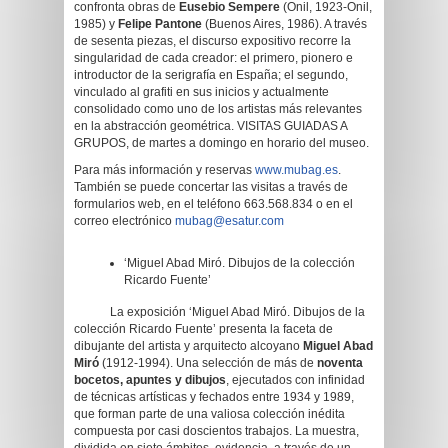
confronta obras de
Eusebio Sempere
(Onil, 1923-Onil,
1985) y
Felipe Pantone
(Buenos Aires, 1986). A través
de sesenta piezas, el discurso expositivo recorre la
singularidad de cada creador: el primero, pionero e
introductor de la serigrafía en España; el segundo,
vinculado al grafiti en sus inicios y actualmente
consolidado como uno de los artistas más relevantes
en la abstracción geométrica. VISITAS GUIADAS A
GRUPOS, de martes a domingo en horario del museo.
Para más información y reservas
www.mubag.es
.
También se puede concertar las visitas a través de
formularios web, en el teléfono 663.568.834 o en el
correo electrónico
mubag@esatur.com
‘Miguel Abad Miró. Dibujos de la colección
Ricardo Fuente’
La exposición ‘Miguel Abad Miró. Dibujos de la
colección Ricardo Fuente’ presenta la faceta de
dibujante del artista y arquitecto alcoyano
Miguel Abad
Miró
(1912-1994). Una selección de más de
noventa
bocetos, apuntes y dibujos
, ejecutados con infinidad
de técnicas artísticas y fechados entre 1934 y 1989,
que forman parte de una valiosa colección inédita
compuesta por casi doscientos trabajos. La muestra,