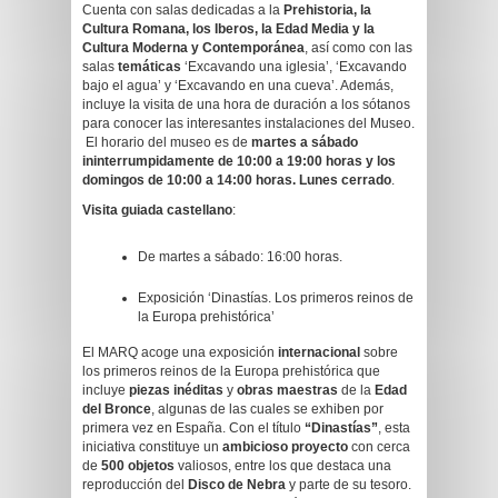
Cuenta con salas dedicadas a la
Prehistoria, la
Cultura Romana, los Iberos, la Edad Media y la
Cultura Moderna y Contemporánea
, así como con las
salas
temáticas
‘Excavando una iglesia’, ‘Excavando
bajo el agua’ y ‘Excavando en una cueva’. Además,
incluye la visita de una hora de duración a los sótanos
para conocer las interesantes instalaciones del Museo.
El horario del museo es de
martes a sábado
ininterrumpidamente de 10:00 a 19:00 horas y los
domingos de 10:00 a 14:00 horas. Lunes cerrado
.
Visita guiada castellano
:
De martes a sábado: 16:00 horas.
Exposición ‘Dinastías. Los primeros reinos de
la Europa prehistórica’
El MARQ acoge una exposición
internacional
sobre
los primeros reinos de la Europa prehistórica que
incluye
piezas inéditas
y
obras maestras
de la
Edad
del Bronce
, algunas de las cuales se exhiben por
primera vez en España. Con el título
“Dinastías”
, esta
iniciativa constituye un
ambicioso proyecto
con cerca
de
500 objetos
valiosos, entre los que destaca una
reproducción del
Disco de Nebra
y parte de su tesoro.