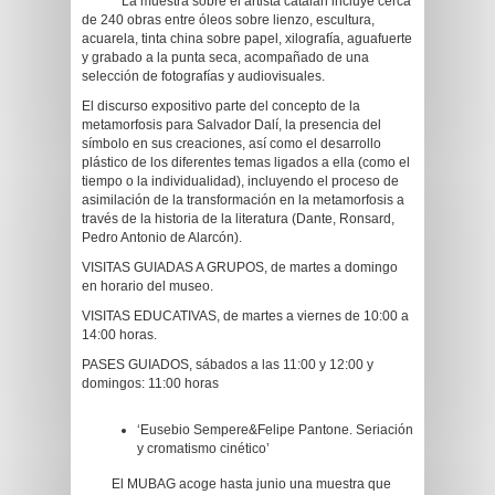
La muestra sobre el artista catalán incluye cerca
de 240 obras entre óleos sobre lienzo, escultura,
acuarela, tinta china sobre papel, xilografía, aguafuerte
y grabado a la punta seca, acompañado de una
selección de fotografías y audiovisuales.
El discurso expositivo parte del concepto de la
metamorfosis para Salvador Dalí, la presencia del
símbolo en sus creaciones, así como el desarrollo
plástico de los diferentes temas ligados a ella (como el
tiempo o la individualidad), incluyendo el proceso de
asimilación de la transformación en la metamorfosis a
través de la historia de la literatura (Dante, Ronsard,
Pedro Antonio de Alarcón).
VISITAS GUIADAS A GRUPOS, de martes a domingo
en horario del museo.
VISITAS EDUCATIVAS, de martes a viernes de 10:00 a
14:00 horas.
PASES GUIADOS, sábados a las 11:00 y 12:00 y
domingos: 11:00 horas
‘Eusebio Sempere&Felipe Pantone. Seriación
y cromatismo cinético’
El MUBAG acoge hasta junio una muestra que