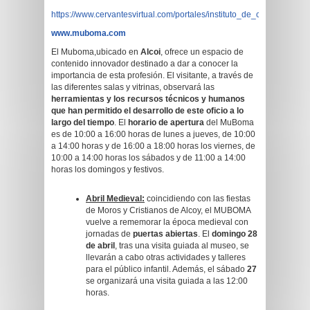
https://www.cervantesvirtual.com/portales/instituto_de_cultura_juan_g
www.muboma.com
El Muboma,ubicado en
Alcoi
, ofrece un espacio de
contenido innovador destinado a dar a conocer la
importancia de esta profesión. El visitante, a través de
las diferentes salas y vitrinas, observará las
herramientas y los recursos técnicos y humanos
que han permitido el desarrollo de este oficio a lo
largo del tiempo
. El
horario de apertura
del MuBoma
es de 10:00 a 16:00 horas de lunes a jueves, de 10:00
a 14:00 horas y de 16:00 a 18:00 horas los viernes, de
10:00 a 14:00 horas los sábados y de 11:00 a 14:00
horas los domingos y festivos.
Abril Medieval:
coincidiendo con las fiestas
de Moros y Cristianos de Alcoy, el MUBOMA
vuelve a rememorar la época medieval con
jornadas de
puertas abiertas
. El
domingo 28
de abril
, tras una visita guiada al museo, se
llevarán a cabo otras actividades y talleres
para el público infantil. Además, el sábado
27
se organizará una visita guiada a las 12:00
horas.