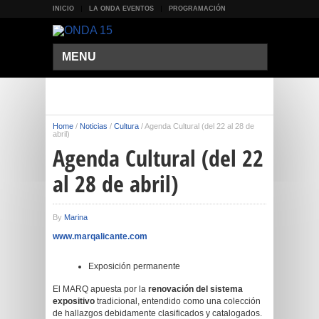
INICIO
LA ONDA EVENTOS
PROGRAMACIÓN
MENU
Home
/
Noticias
/
Cultura
/
Agenda Cultural (del 22 al 28 de
abril)
Agenda Cultural (del 22
al 28 de abril)
By
Marina
www.marqalicante.com
Exposición permanente
El MARQ apuesta por la
renovación del sistema
expositivo
tradicional, entendido como una colección
de hallazgos debidamente clasificados y catalogados.