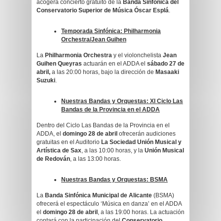
acogerá concierto gratuito de la
Banda Sinfónica del
Conservatorio Superior de Música Óscar Esplá
.
Temporada Sinfónica:
Philharmonia
Orchestra/Jean Guihen
La
Philharmonia Orchestra
y el violonchelista
Jean
Guihen Queyras
actuarán en el ADDA el
sábado 27 de
abril,
a las 20:00 horas, bajo la dirección de
Masaaki
Suzuki
.
Nuestras Bandas y Orquestas:
XI Ciclo Las
Bandas de la Provincia en el ADDA
Dentro del Ciclo Las Bandas de la Provincia en el
ADDA, el
domingo 28 de abril
ofrecerán audiciones
gratuitas en el Auditorio
La Sociedad Unión Musical y
Artística de Sax
, a las 10:00 horas, y la
Unión Musical
de Redován
, a las 13:00 horas.
Nuestras Bandas y Orquestas:
BSMA
La
Banda Sinfónica Municipal de Alicante
(BSMA)
ofrecerá el espectáculo ‘Música en danza’ en el ADDA
el
domingo 28 de abril
, a las 19:00 horas. La actuación
contará con la participación del
Conservatorio