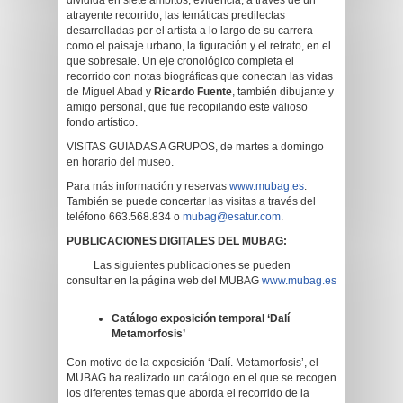
dividida en siete ámbitos, evidencia, a través de un
atrayente recorrido, las temáticas predilectas
desarrolladas por el artista a lo largo de su carrera
como el paisaje urbano, la figuración y el retrato, en el
que sobresale. Un eje cronológico completa el
recorrido con notas biográficas que conectan las vidas
de Miguel Abad y
Ricardo Fuente
, también dibujante y
amigo personal, que fue recopilando este valioso
fondo artístico.
VISITAS GUIADAS A GRUPOS, de martes a domingo
en horario del museo.
Para más información y reservas
www.mubag.es
.
También se puede concertar las visitas a través del
teléfono 663.568.834 o
mubag@esatur.com
.
PUBLICACIONES DIGITALES DEL MUBAG:
Las siguientes publicaciones se pueden
consultar en la página web del MUBAG
www.mubag.es
Catálogo exposición temporal ‘Dalí
Metamorfosis’
Con motivo de la exposición ‘Dalí. Metamorfosis’, el
MUBAG ha realizado un catálogo en el que se recogen
los diferentes temas que aborda el recorrido de la