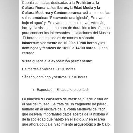
Cuenta con salas dedicadas a la
Prehistoria, la
Cultura Romana, los Iberos, la Edad Media y la
Cultura Moderna y Contemporánea
, así como con las
salas
temáticas
‘Excavando una iglesia’, ‘Excavando
bajo el agua’ y ‘Excavando en una cueva’. Además,
incluye la visita de una hora de duración a los sótanos
para conocer las interesantes instalaciones del Museo.
El horario del museo es de martes a sábado
ininterrumpidamente
de
10:00 a 19:00 horas
y los
domingos y festivos de 10:00 a 14:00 horas
. Lunes
cerrado.
Visita guiada a la exposición permanente
:
De martes a viernes: 16:30 horas
Sábado, domingo y festivos: 11:30 horas
Exposición ‘El caballero de Ifach
La muestra
‘El caballero de Ifach’
se puede visitar en
el hall del museo. Se trata de un fragmento de pared,
hallado en el enclave de la Pobla Medieval de Ifach,
que desvela importantes datos acerca de la historia y
de la sociedad que habitó en el siglo XIV en el área
que ahora ocupa el
yacimiento arqueológico de Calp
.