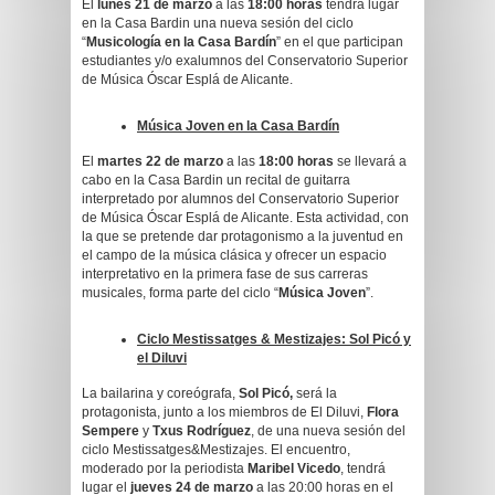
El
lunes 21 de marzo
a las
18:00 horas
tendrá lugar
en la Casa Bardin una nueva sesión del ciclo
“
Musicología en la Casa Bardín
” en el que participan
estudiantes y/o exalumnos del Conservatorio Superior
de Música Óscar Esplá de Alicante.
Música Joven en la Casa Bardín
El
martes 22 de marzo
a las
18:00 horas
se llevará a
cabo en la Casa Bardin un recital de guitarra
interpretado por alumnos del Conservatorio Superior
de Música Óscar Esplá de Alicante. Esta actividad, con
la que se pretende dar protagonismo a la juventud en
el campo de la música clásica y ofrecer un espacio
interpretativo en la primera fase de sus carreras
musicales, forma parte del ciclo “
Música Joven
”.
Ciclo Mestissatges & Mestizajes: Sol Picó y
el Diluvi
La bailarina y coreógrafa,
Sol Picó,
será la
protagonista, junto a los miembros de El Diluvi,
Flora
Sempere
y
Txus Rodríguez
, de una nueva sesión del
ciclo Mestissatges&Mestizajes. El encuentro,
moderado por la periodista
Maribel Vicedo
, tendrá
lugar el
jueves 24 de marzo
a las 20:00 horas en el