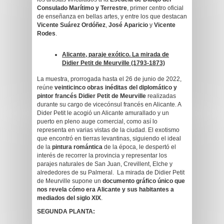
Consulado Marítimo y Terrestre
, primer centro oficial
de enseñanza en bellas artes, y entre los que destacan
Vicente Suárez Ordóñez
,
José Aparicio
y
Vicente
Rodes
.
Alicante, paraje exótico. La mirada de
Didier Petit de Meurville (1793-1873)
La muestra, prorrogada hasta el 26 de junio de 2022,
reúne
veinticinco obras inéditas del diplomático y
pintor francés
Didier Petit
de Meurville
realizadas
durante su cargo de vicecónsul francés en Alicante. A
Dider Petit le acogió un Alicante amurallado y un
puerto en pleno auge comercial, como así lo
representa en varias vistas de la ciudad. El exotismo
que encontró en tierras levantinas, siguiendo el ideal
de la
pintura romántica
de la época, le despertó el
interés de recorrer la provincia y representar los
parajes naturales de San Juan, Crevillent, Elche y
alrededores de su Palmeral. La mirada de Didier Petit
de Meurville supone un
documento gráfico único que
nos revela cómo era Alicante y sus habitantes a
mediados del siglo XIX
.
SEGUNDA PLANTA: