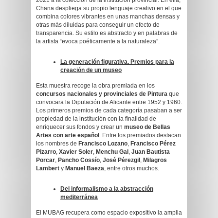
2021 a la colección de la institución provincial. En ella,
Chana despliega su propio lenguaje creativo en el que
combina colores vibrantes en unas manchas densas y
otras más diluidas para conseguir un efecto de
transparencia. Su estilo es abstracto y en palabras de
la artista “evoca poéticamente a la naturaleza”.
La generación figurativa. Premios para la
creación de un museo
Esta muestra recoge la obra premiada en los
concursos nacionales y provinciales de Pintura
que
convocara la Diputación de Alicante entre 1952 y 1960.
Los primeros premios de cada categoría pasaban a ser
propiedad de la institución con la finalidad de
enriquecer sus fondos y crear un
museo de Bellas
Artes con arte español
. Entre los premiados destacan
los nombres de
Francisco Lozano
,
Francisco Pérez
Pizarro
,
Xavier Soler
,
Menchu Gal
,
Juan Bautista
Porcar
,
Pancho Cossío
,
José Pérezgil
,
Milagros
Lambert
y
Manuel Baeza
, entre otros muchos.
Del informalismo a la abstracción
mediterránea
El MUBAG recupera como espacio expositivo la amplia