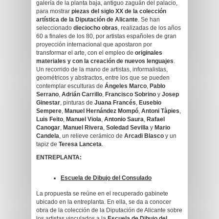
galería de la planta baja, antiguo zaguán del palacio,
para mostrar
piezas del siglo XX de la colección
artística de la Diputación de Alicante
. Se han
seleccionado
dieciocho obras
, realizadas de los años
60 a finales de los 80, por artistas españoles de gran
proyección internacional que apostaron por
transformar el arte, con el empleo de
originales
materiales y con la creación de nuevos lenguajes
.
Un recorrido de la mano de artistas, informalistas,
geométricos y abstractos, entre los que se pueden
contemplar esculturas de
Ángeles Marco
,
Pablo
Serrano
,
Adrián Carrillo
,
Francisco Sobrino
y
Josep
Ginestar
, pinturas de
Juana Francés
,
Eusebio
Sempere
,
Manuel Hernández Mompó
,
Antoni Tàpies
,
Luis Feito
,
Manuel Viola
,
Antonio Saura
,
Rafael
Canogar
,
Manuel Rivera
,
Soledad Sevilla
y
Mario
Candela
, un relieve cerámico de
Arcadi Blasco
y un
tapiz de
Teresa Lanceta
.
ENTREPLANTA:
Escuela de Dibujo del Consulado
La propuesta se reúne en el recuperado gabinete
ubicado en la entreplanta. En ella, se da a conocer
obra de la colección de la Diputación de Alicante sobre
los artistas vinculados a la
Escuela de Dibujo del