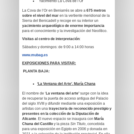
Yacimiento La Cova de l’Or
La Cova de l’Or en Beniarrés se abre a
675 metros
sobre el nivel del mar
en la vertiente meridional de la
Sierra del Benicadell y recoge en su interior un
yacimiento arqueológico de enorme importancia
para el conocimiento y la investigación del Neolítico.
Visitas al centro de interpretación
:
Sábados y domingos: de 9:00 a 14:00 horas
www.mubag.es
EXPOSICIONES PARA VISITAR:
PLANTA BAJA:
‘La Ventana del Arte’. María Chana
El nombre de ‘
La ventana del arte’
surge con la idea
de recuperar la puerta de acceso antigua del Palacio
del siglo XVIII y difundir mediante una exposición a
artistas con una
trayectoria de reconocido prestigio y
presentes en la colección de la Diputación de
Alicante
. El nuevo espacio se inaugura con
María
Chana del Castillo
y la pieza
Sin Título
, concebida
para una exposición en Egipto en 2006 y donada en