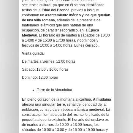
yacimiento de gran importancia por su amplia
secuencia cultural, ya que en él se han identificado
restos de la
Edad del Bronce
, previos a los que
conforman un
asentamiento ibérico y los que quedan
de una villa romana
, además de la presencia de
materiales islámicos que nos hablan de una
ocupación, de carácter esporádico, en la
Época
Medieval
. El
horario
es de martes a sábados de 10:00
a 14:00 y de 15:30 a 17:30 horas, y domingos y
festivos de 10:00 a 14:00 horas. Lunes cerrado.
Visita guiada
:
De martes a viernes: 12:00 horas
Sábado: 12:00 y 16:00 horas
Domingo: 12:00 horas
Torre de la Almudaina
En pleno corazón de la montaña alicantina,
Almudaina
atesora una
singular torre
, señal de identidad de la
población, construida en época
islámica medieval.
La
construcción formaba parte del recinto fortificado de la
pequeña alquería existente. El
horario
del enclave es
de martes a viernes de 10:00 a 13:00 horas, los
sábados de 10:00 a 13:00 y de 16:00 a 19:00 horas y