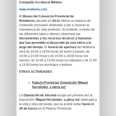
Compañía Acrobacia Mínima
.
www.muboma.com
El
Museo del Consorcio Provincial de
Bomberos
,ubicado en
Alcoi
, ofrece un espacio de
contenido innovador destinado a dar a conocer la
importancia de esta profesión. El visitante, a través de
las diferentes salas y vitrinas, observará las
herramientas y los recursos técnicos y humanos
que han permitido el desarrollo de este oficio a lo
largo del tiempo
. El
horario de apertura
del MuBoma
será de 10:00 a 16:00 horas de lunes a jueves, de
10:00 a 14:00 horas y de 16:00 a 18:00 horas los
viernes, de 10:00 a 14:00 horas los sábados y de 11:00
a 14:00 horas los domingos y festivos.
OTRAS ACTIVIDADES
Palacio Provincial: Exposición ‘Miguel
Hernández
,
a plena luz’
La
Diputación de Alicante
acoge por primera vez la
exposición
‘Miguel Hernández
,
a plena luz’
dedicada a
la vida y obra del poeta, que se podrá visitar
hasta el
28 de marzo
en el Palacio Provincial.