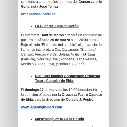
concierto a cargo de los alumnos del
Conservatorio
Guitarrista José Tomás
.
https://addaalicante.es/
La Guitarra: Dani de Morón
El intérprete
Dani de Morón
ofrecerá un concierto de
guitarra el
sábado 26 de marzo
a las 20:00 horas.
Bajo el título “El sentido del cambio”, el guitarrista de
flamenco interpretará
Dos Corazones
(Granaina),
Camino
,
Verdad y Vida
(Soleá),
Mi luz y Mi Guía
(Farruca),
Sólo hay Una
(Rondeña),
Ojos Verdes
,
Morón D.F.
(Seguiriya) y
Barrio C
(Bulería).
Nuestras bandas y orquestas: Orquesta
Teatro Castelar de Elda
El
domingo 27 de marzo
a las 12:00 horastendrá lugar
la audición ofrecida por la
Orquesta Teatro Castelar
de Elda
, bajo la dirección de
Octavio J. Peidró
.
www.iacjuangilalbert.com
Musicología en la Casa Bardín