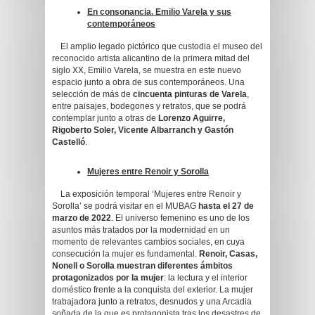
En consonancia. Emilio Varela y sus
contemporáneos
El amplio legado pictórico que custodia el museo del
reconocido artista alicantino de la primera mitad del
siglo XX, Emilio Varela, se muestra en este nuevo
espacio junto a obra de sus contemporáneos. Una
selección de más de
cincuenta pinturas de Varela
,
entre paisajes, bodegones y retratos, que se podrá
contemplar junto a otras de
Lorenzo Aguirre,
Rigoberto Soler, Vicente Albarranch y Gastón
Castelló
.
Mujeres entre Renoir y Sorolla
La exposición temporal ‘Mujeres entre Renoir y
Sorolla’ se podrá visitar en el MUBAG
hasta el 27 de
marzo de 2022
. El universo femenino es uno de los
asuntos más tratados por la modernidad en un
momento de relevantes cambios sociales, en cuya
consecución la mujer es fundamental.
Renoir, Casas,
Nonell o Sorolla
muestran diferentes ámbitos
protagonizados por la mujer
: la lectura y el interior
doméstico frente a la conquista del exterior. La mujer
trabajadora junto a retratos, desnudos y una Arcadia
soñada de la que es protagonista tras los desastres de