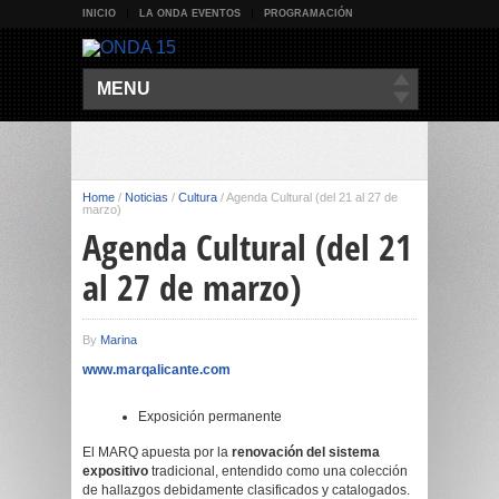
INICIO
LA ONDA EVENTOS
PROGRAMACIÓN
MENU
Home
/
Noticias
/
Cultura
/
Agenda Cultural (del 21 al 27 de
marzo)
Agenda Cultural (del 21
al 27 de marzo)
By
Marina
www.marqalicante.com
Exposición permanente
El MARQ apuesta por la
renovación del sistema
expositivo
tradicional, entendido como una colección
de hallazgos debidamente clasificados y catalogados.