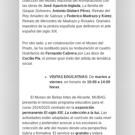
colección del Museo Nacional del Romanticismo con
las obras de
José Aparicio Inglada
,
La familia de
Gaspar Soliveres;
Antonio Gisbert Pérez
,
Retrato del
Rey Amadeo de Saboya; y
Federico Madrazo y Küntz
,
Retrato de Mercedes de Madrazo y Rosales.
Grandes
maestros de la pintura española que definieron el arte
español del siglo XIX.
Por otro lado, y en colaboración con el Museo del
Prado, se ha sustituido para su restauración el cuadro
Huérfanos
de
Fernando Cabrera
por
Las doce
de
Cecilio Pla
, el primer gran éxito del artista de temática
social.
VISITAS EDUCATIVAS:
De
martes a
viernes
, en horario de
10:00 a 14:00
horas
.
El Museo de Bellas Artes de Alicante, MUBAG,
presenta el renovado programa educativo para el
curso 2024/2025 centrado en la
exposición
permanente
El siglo XIX. La colección a la luz.
Las
actividades están adaptadas al currículo de cada nivel
educativo y pretenden acercar a los escolares la
colección de arte del museo desde una perspectiva
lúdica y formativa. El servicio es
gratuito
y estará