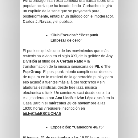
Peña
protagonizan esta comedia dramática sobre una
popular actriz que ha tocado fondo. Corbacho elegirá
un capítulo de la serie que se proyectará para,
posteriormente, entablar un diálogo con el moderador,
Carlos J. Navas
, y el público.
‘Club Escucha’: “Post punk.
Empezar de cero”
El punk es quizás uno de los movimientos que más
revivals
ha vivido en el siglo XXI, de la gelidez de
Joy
División
al ritmo de
A Certain Ratio
y la
transformación de la música jamaicana de
PIL o The
Pop Group
. El post punk intentó cumplir esos deseos
de ruptura en lo musical de la generación punk y para
ello acudió a fuentes más allá del rock’n’roll y sin
ataduras estilísticas, desde free jazz, música
electrónica o funk. Un comienzo casi desde cero. La
cita, moderada por
Ana Lledó
e
Iván López
, será en la
Casa Bardin el
miércoles 20 de noviembre
a las
19:00 horas y requiere inscripción en
bit.ly/ClubESCUCHA5
Exposición: “Canelobre 40/75”
El
jueves, 21 de noviembre
a las 19:00 horas,y con