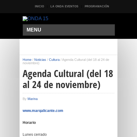
INICIO
LA ONDA EVENTOS
PROGRAMACIÓN
MENU
Home
/
Noticias
/
Cultura
/
Agenda Cultural (del 18 al 24 de
noviembre)
Agenda Cultural (del 18
al 24 de noviembre)
By
Marina
www.marqalicante.com
Horario
Lunes cerrado