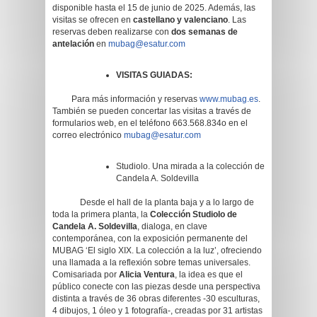
disponible hasta el 15 de junio de 2025. Además, las
visitas se ofrecen en
castellano y valenciano
. Las
reservas deben realizarse con
dos semanas de
antelación
en
mubag@esatur.com
VISITAS GUIADAS:
Para más información y reservas
www.mubag.es
.
También se pueden concertar las visitas a través de
formularios web, en el teléfono 663.568.834o en el
correo electrónico
mubag@esatur.com
Studiolo. Una mirada a la colección de
Candela A. Soldevilla
Desde el hall de la planta baja y a lo largo de
toda la primera planta, la
Colección Studiolo de
Candela A. Soldevilla
, dialoga, en clave
contemporánea, con la exposición permanente del
MUBAG ‘El siglo XIX. La colección a la luz’, ofreciendo
una llamada a la reflexión sobre temas universales.
Comisariada por
Alicia Ventura
, la idea es que el
público conecte con las piezas desde una perspectiva
distinta a través de 36 obras diferentes -30 esculturas,
4 dibujos, 1 óleo y 1 fotografía-, creadas por 31 artistas