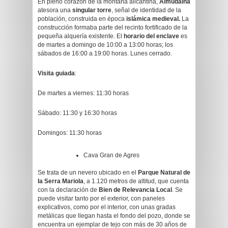
En pleno corazón de la montaña alicantina,
Almudaina
atesora una
singular torre
, señal de identidad de la
población, construida en época
islámica medieval.
La
construcción formaba parte del recinto fortificado de la
pequeña alquería existente. El
horario del enclave
es
de martes a domingo de 10:00 a 13:00 horas; los
sábados de 16:00 a 19:00 horas. Lunes cerrado.
Visita guiada
:
De martes a viernes: 11:30 horas
Sábado: 11:30 y 16:30 horas
Domingos: 11:30 horas
Cava Gran de Agres
Se trata de un nevero ubicado en el
Parque Natural de
la Serra Mariola
, a 1.120 metros de altitud, que cuenta
con la declaración de
Bien de Relevancia Local
. Se
puede visitar tanto por el exterior, con paneles
explicativos, como por el interior, con unas gradas
metálicas que llegan hasta el fondo del pozo, donde se
encuentra un ejemplar de tejo con más de 30 años de