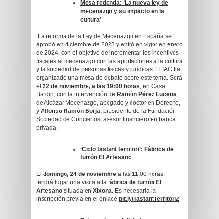
Mesa redonda: ‘La nueva ley de
mecenazgo y su impacto en la
cultura’
La reforma de la Ley de Mecenazgo en España se
aprobó en diciembre de 2023 y entró en vigor en enero
de 2024, con el objetivo de incrementar los incentivos
fiscales al mecenazgo con las aportaciones a la cultura
y la sociedad de personas físicas y jurídicas. El IAC ha
organizado una mesa de debate sobre este tema. Será
el
22 de noviembre, a las 19:00 horas
, en Casa
Bardin, con la intervención de
Ramón Pérez Lucena
,
de Alcázar Mecenazgo, abogado y doctor en Derecho,
y
Alfonso Ramón Borja
, presidente de la Fundación
Sociedad de Conciertos, asesor financiero en banca
privada.
‘Ciclo tastant territori’: Fábrica de
turrón El Artesano
El
domingo, 24 de noviembre
a las 11:00 horas,
tendrá lugar una visita a la
fábrica de turrón El
Artesano
situada en
Xixona
. Es necesaria la
inscripción previa en el enlace
bit.ly/TastantTerritori2