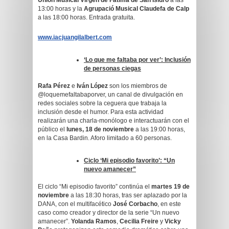
Unión Musical Virgen de Fátima de San Isidro
a las
13:00 horas y la
Agrupació Musical Claudefa de Calp
a las 18:00 horas. Entrada gratuita.
www.iacjuangilalbert.com
‘Lo que me faltaba por ver’: Inclusión
de personas ciegas
Rafa Pérez
e
Iván López
son los miembros de
@loquemefaltabaporver, un canal de divulgación en
redes sociales sobre la ceguera que trabaja la
inclusión desde el humor. Para esta actividad
realizarán una charla-monólogo e interactuarán con el
público el
lunes, 18 de noviembre
a las 19:00 horas,
en la Casa Bardin. Aforo limitado a 60 personas.
Ciclo ‘Mi episodio favorito’: “Un
nuevo amanecer”
El ciclo “Mi episodio favorito” continúa el
martes 19 de
noviembre
a las 18:30 horas, tras ser aplazado por la
DANA, con el multifacético
José Corbacho
, en este
caso como creador y director de la serie “Un nuevo
amanecer”.
Yolanda Ramos
,
Cecilia Freire
y
Vicky