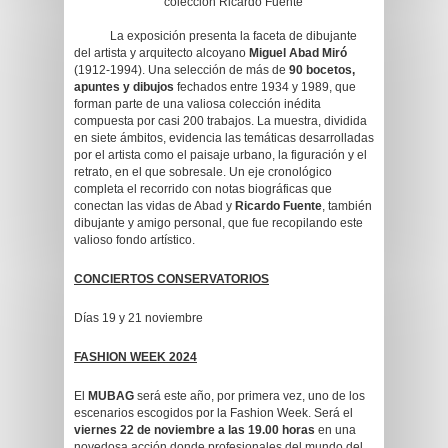
colección Ricardo Fuente’
La exposición presenta la faceta de dibujante
del artista y arquitecto alcoyano
Miguel Abad Miró
(1912-1994). Una selección de más de
90 bocetos,
apuntes y dibujos
fechados entre 1934 y 1989, que
forman parte de una valiosa colección inédita
compuesta por casi 200 trabajos. La muestra, dividida
en siete ámbitos, evidencia las temáticas desarrolladas
por el artista como el paisaje urbano, la figuración y el
retrato, en el que sobresale. Un eje cronológico
completa el recorrido con notas biográficas que
conectan las vidas de Abad y
Ricardo Fuente
, también
dibujante y amigo personal, que fue recopilando este
valioso fondo artístico.
CONCIERTOS CONSERVATORIOS
Días 19 y 21 noviembre
FASHION WEEK 2024
El
MUBAG
será este año, por primera vez, uno de los
escenarios escogidos por la Fashion Week. Será el
viernes 22 de noviembre a las 19.00 horas
en una
novedosa acción donde profesionales del mundo del