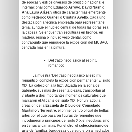
de épocas y estilos diversos de prestigio nacional e
internacional como
Eduardo Arroyo
,
David Nash
o
Ana Laura Aláez
y otros de carácter más emergente
como
Federico Granell
o
Cristina Avello
. Cada uno
destaca por la técnica empleada para representar el
tema, aunque el núcleo central de todas las obras sea
la cabeza. Se encuentran esculturas en bronce, en
madera, resina o incluso yeso dental, como
contrapunto que enriquece la exposición del MUBAG,
centrada más en la pintura.
Del trazo neoclásico al espíritu
romántico
La muestra ‘Del trazo neoclásico al espíritu
romántico’ completa la exposición permanente ‘El siglo
XIX. La colección a la luz’. Situada en la zona del
gabinete, sus más de sesenta piezas, transportan al
visitante a dos importantes momentos culturales que
marcaron el Alicante del siglo XIX. Por un lado, la
creación de la
Escuela de Dibujo del Consulado
Marítimo y Terrestre
, el primer centro oficial de bellas
artes por el que pasaron figuras de renombre que
introdujeron a principios del siglo XIX el neoclasicismo
en tierras alicantinas. Por el otro, el
coleccionismo de
arte de familias burguesas
que surgieron a mediados