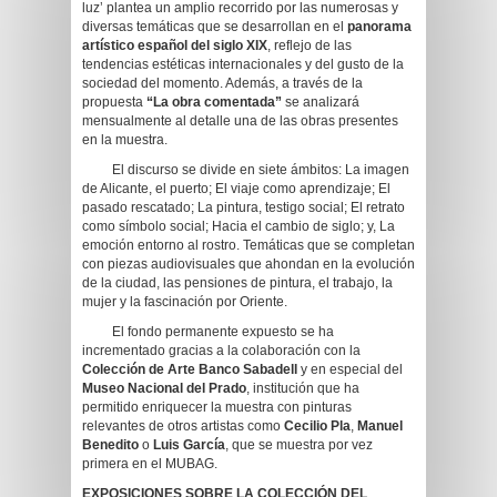
luz’ plantea un amplio recorrido por las numerosas y
diversas temáticas que se desarrollan en el
panorama
artístico español del siglo XIX
, reflejo de las
tendencias estéticas internacionales y del gusto de la
sociedad del momento. Además, a través de la
propuesta
“La obra comentada”
se analizará
mensualmente al detalle una de las obras presentes
en la muestra.
El discurso se divide en siete ámbitos: La imagen
de Alicante, el puerto; El viaje como aprendizaje; El
pasado rescatado; La pintura, testigo social; El retrato
como símbolo social; Hacia el cambio de siglo; y, La
emoción entorno al rostro. Temáticas que se completan
con piezas audiovisuales que ahondan en la evolución
de la ciudad, las pensiones de pintura, el trabajo, la
mujer y la fascinación por Oriente.
El fondo permanente expuesto se ha
incrementado gracias a la colaboración con la
Colección de Arte Banco Sabadell
y en especial del
Museo Nacional del Prado
, institución que ha
permitido enriquecer la muestra con pinturas
relevantes de otros artistas como
Cecilio Pla
,
Manuel
Benedito
o
Luis García
, que se muestra por vez
primera en el MUBAG.
EXPOSICIONES SOBRE LA COLECCIÓN DEL