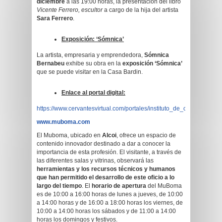
diciembre
a las 19:00 horas, la presentación del libro
Vicente Ferrero, escultor
a cargo de la hija del artista
Sara Ferrero
.
Exposición: ‘Sómnica’
La artista, empresaria y emprendedora,
Sómnica
Bernabeu
exhibe su obra en la
exposición ‘Sómnica’
que se puede visitar en la Casa Bardin.
Enlace al portal digital:
https://www.cervantesvirtual.com/portales/instituto_de_cultura_juan_g
www.muboma.com
El Muboma, ubicado en
Alcoi
, ofrece un espacio de
contenido innovador destinado a dar a conocer la
importancia de esta profesión. El visitante, a través de
las diferentes salas y vitrinas, observará las
herramientas y los recursos técnicos y humanos
que han permitido el desarrollo de este oficio a lo
largo del tiempo
. El
horario de apertura
del MuBoma
es de 10:00 a 16:00 horas de lunes a jueves, de 10:00
a 14:00 horas y de 16:00 a 18:00 horas los viernes, de
10:00 a 14:00 horas los sábados y de 11:00 a 14:00
horas los domingos y festivos.