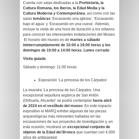
Cuenta con salas dedicadas a la
Prehistoria, la
Cultura Romana, los Iberos, la Edad Media y la
Cultura Moderna y Contemporánea
, así como con las
salas
temáticas
‘Excavando una iglesia’, ‘Excavando
bajo el agua’ y ‘Excavando en una cueva’. Además,
incluye la visita de una hora de duración a los sótanos
para conocer las interesantes instalaciones del Museo.
El horario del museo es de
martes a sábado
ininterrumpidamente de 10:00 a 19:00 horas y los
domingos de 10:00 a 14:00 horas. Lunes cerrado
.
Visita guiada
:
Sábado y domingo: 11:00 horas
Exposición ‘La princesa de los Cárpatos’
La muestra ‘La princesa de los Cárpatos. Una
excepcional sepultura argárica de San Antón
(Orihuela, Alicante)’ se podrá contemplar
hasta abril
de 2024 en el vestíbulo del museo
. En este espacio
expositivo el MARQ exhibe algunas de las piezas
arqueológicas más relevantes halladas en las
excavaciones de sus proyectos de investigación y, en
esta ocasión, mostrará un
excepcional conjunto de
objetos de la Edad del Bronce
que cuentan con 4.000
años de antigüedad.