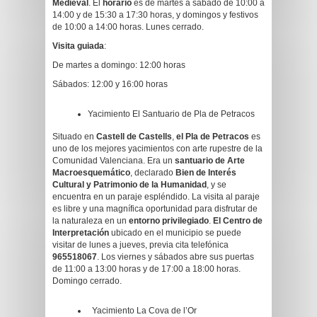
Medieval
. El
horario
es de martes a sábado de 10:00 a
14:00 y de 15:30 a 17:30 horas, y domingos y festivos
de 10:00 a 14:00 horas. Lunes cerrado.
Visita guiada
:
De martes a domingo: 12:00 horas
Sábados: 12:00 y 16:00 horas
Yacimiento El Santuario de Pla de Petracos
Situado en
Castell de Castells
,
el Pla de Petracos
es
uno de los mejores yacimientos con arte rupestre de la
Comunidad Valenciana. Era un
santuario de Arte
Macroesquemático
, declarado
Bien de Interés
Cultural y Patrimonio de la Humanidad
, y se
encuentra en un paraje espléndido. La visita al paraje
es libre y una magnífica oportunidad para disfrutar de
la naturaleza en un
entorno privilegiado
.
El Centro de
Interpretación
ubicado en el municipio se puede
visitar de lunes a jueves, previa cita telefónica
965518067
. Los viernes y sábados abre sus puertas
de 11:00 a 13:00 horas y de 17:00 a 18:00 horas.
Domingo cerrado.
Yacimiento La Cova de l’Or