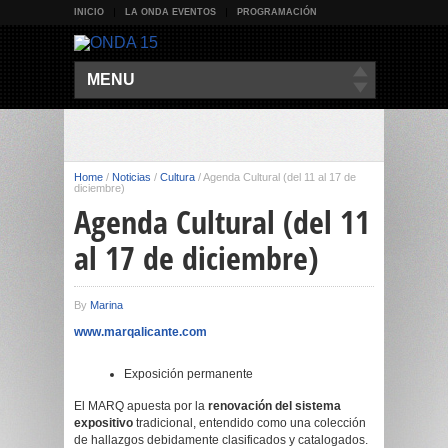
INICIO
LA ONDA EVENTOS
PROGRAMACIÓN
MENU
Home
/
Noticias
/
Cultura
/
Agenda Cultural (del 11 al 17 de
diciembre)
Agenda Cultural (del 11
al 17 de diciembre)
By
Marina
www.marqalicante.com
Exposición permanente
El MARQ apuesta por la
renovación del sistema
expositivo
tradicional, entendido como una colección
de hallazgos debidamente clasificados y catalogados.