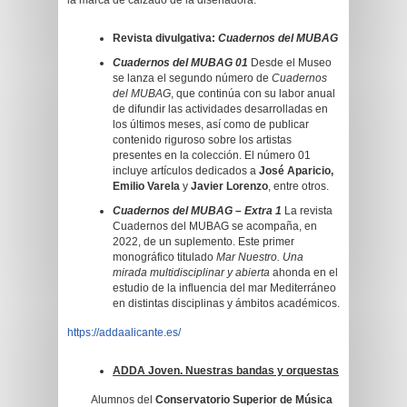
la marca de calzado de la diseñadora.
Revista divulgativa:
Cuadernos del MUBAG
Cuadernos del MUBAG 01
Desde el Museo
se lanza el segundo número de
Cuadernos
del MUBAG
, que continúa con su labor anual
de difundir las actividades desarrolladas en
los últimos meses, así como de publicar
contenido riguroso sobre los artistas
presentes en la colección. El número 01
incluye artículos dedicados a
José Aparicio,
Emilio Varela
y
Javier Lorenzo
, entre otros.
Cuadernos del MUBAG – Extra 1
La revista
Cuadernos del MUBAG se acompaña, en
2022, de un suplemento. Este primer
monográfico titulado
Mar Nuestro. Una
mirada multidisciplinar y abierta
ahonda en el
estudio de la influencia del mar Mediterráneo
en distintas disciplinas y ámbitos académicos.
https://addaalicante.es/
ADDA Joven. Nuestras bandas y orquestas
Alumnos del
Conservatorio Superior de Música