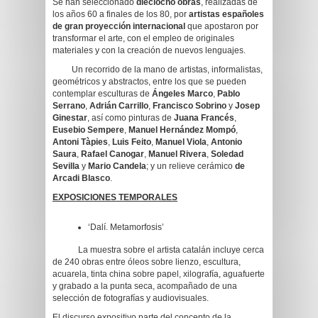
Se han seleccionado
dieciocho obras
, realizadas de
los años 60 a finales de los 80, por
artistas españoles
de gran proyección internacional
que apostaron por
transformar el arte, con el empleo de originales
materiales y con la creación de nuevos lenguajes.
Un recorrido de la mano de artistas, informalistas,
geométricos y abstractos, entre los que se pueden
contemplar esculturas de
Ángeles Marco
,
Pablo
Serrano
,
Adrián Carrillo
,
Francisco Sobrino
y
Josep
Ginestar
, así como pinturas de
Juana Francés
,
Eusebio Sempere
,
Manuel Hernández Mompó
,
Antoni Tàpies
,
Luis Feito
,
Manuel Viola
,
Antonio
Saura
,
Rafael Canogar
,
Manuel Rivera
,
Soledad
Sevilla
y
Mario Candela
; y un relieve cerámico
de
Arcadi Blasco
.
EXPOSICIONES TEMPORALES
‘Dalí. Metamorfosis’
La muestra sobre el artista catalán incluye cerca
de 240 obras entre óleos sobre lienzo, escultura,
acuarela, tinta china sobre papel, xilografía, aguafuerte
y grabado a la punta seca, acompañado de una
selección de fotografías y audiovisuales.
El discurso expositivo parte del concepto de la