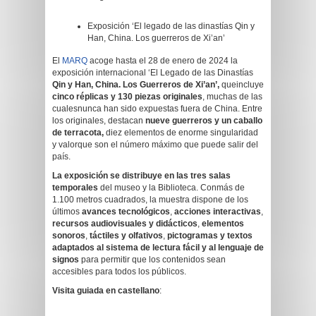
Exposición ‘El legado de las dinastías Qin y
Han, China. Los guerreros de Xi’an’
El
MARQ
acoge hasta el 28 de enero de 2024 la
exposición internacional ‘El Legado de las Dinastías
Qin y Han, China. Los Guerreros de Xi’an’,
queincluye
cinco réplicas y
130 piezas originales
, muchas de las
cualesnunca han sido expuestas fuera de China. Entre
los originales, destacan
nueve guerreros y un caballo
de terracota,
diez elementos de enorme singularidad
y valorque son el número máximo que puede salir del
país.
La exposición s
e distribuye en las tres salas
temporales
del museo y la Biblioteca. Conmás de
1.100 metros cuadrados, la muestra dispone de los
últimos
avances tecnológicos
,
acciones interactivas
,
recursos audiovisuales
y
didácticos
,
elementos
sonoros
,
táctiles y olfativos
,
pictogramas y textos
adaptados al sistema de lectura fácil y al lenguaje de
signos
para permitir que los contenidos sean
accesibles para todos los públicos.
Visita guiada
en castellano
: