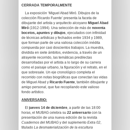
CERRADA TEMPORALMENTE
La exposición ‘Miguel Abad Miró. Dibujos de la
colección Ricardo Fuente’ presenta la faceta de
dibujante del artista y arquitecto alcoyano
Miguel Abad
Miró
(1912-1994). Una selección de más de
noventa
bocetos, apuntes y dibujos
, ejecutados con infinidad
de técnicas artísticas y fechados entre 1934 y 1989,
que forman parte de una valiosa colección inédita
compuesta por casi doscientos trabajos. La muestra,
dividida en siete ámbitos, evidencia, a través de un
atrayente recorrido, las temáticas predilectas
desarrolladas por el artista a lo largo de su carrera
como el paisaje urbano, la figuración y el retrato, en el
que sobresale. Un eje cronológico completa el
recorrido con notas biográficas que conectan las vidas
de Miguel Abad y
Ricardo Fuente
, también dibujante y
amigo personal, que fue recopilando este valioso
fondo artístico.
ANIVERSARIO:
El
jueves 14 de diciembre
, a partir de las 18:00
horas, el MUBAG celebra su
22 aniversario
con la
presentación de una nueva edición de la revista
Cuadernos del MUBAG
y del suplemento
Extra 02
,
titulado
La desmaterialización de la escultura