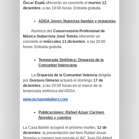
Óscar Esplá
ofrecerán un concierto el
martes 12
diciembre
, a las 19:00 horas. Entrada gratuita.
ADDA Joven. Nuestras bandas y orquestas
Alumnos del
Conservatorio Profesional de
Música Guitarrista José Tomás
ofrecerán un
concierto el
miércoles 13 diciembre
, a las 20:00
horas. Entrada gratuita.
Temporada Sinfónica: Orquesta de la
Comunitat Valenciana
La
Orquesta de la Comunitat Valencia
dirigida
por
Gustavo Gimeno
actuará el domingo
17 de
diciembre
, a las 20:00 horas en el marco de la
temporada sinfónica del ADDA.
www.iacjuangilalbert.com
Publicaciones:
Rafael Azuar Carmen.
Novelas y cuentos
La Casa Bardin acogerá el próximo martes,
12 de
diciembre
, la presentación del libro
Rafael Azuar.
Novelas y cuentos
que rescata el IAC Juan Gil-Albert