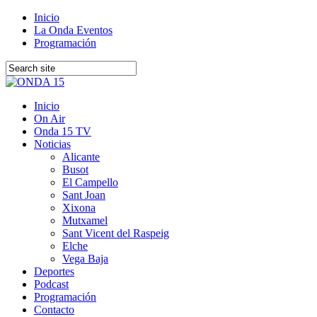
Inicio
La Onda Eventos
Programación
Inicio
On Air
Onda 15 TV
Noticias
Alicante
Busot
El Campello
Sant Joan
Xixona
Mutxamel
Sant Vicent del Raspeig
Elche
Vega Baja
Deportes
Podcast
Programación
Contacto