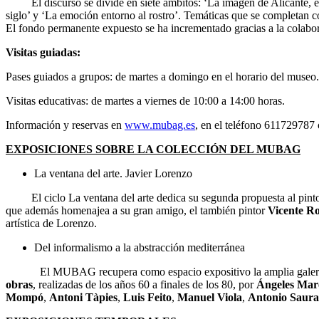
El discurso se divide en siete ámbitos: ‘La imagen de Alicante, el pu
siglo’ y ‘La emoción entorno al rostro’. Temáticas que se completan co
El fondo permanente expuesto se ha incrementado gracias a la colabo
Visitas guiadas:
Pases guiados a grupos: de martes a domingo en el horario del museo.
Visitas educativas: de martes a viernes de 10:00 a 14:00 horas.
Información y reservas en
www.mubag.es
, en el teléfono 611729787 
EXPOSICIONES SOBRE LA COLECCIÓN DEL MUBAG
La ventana del arte. Javier Lorenzo
El ciclo La ventana del arte dedica su segunda propuesta al pint
que además homenajea a su gran amigo, el también pintor
Vicente R
artística de Lorenzo.
Del informalismo a la abstracción mediterránea
El MUBAG recupera como espacio expositivo la amplia galería d
obras
, realizadas de los años 60 a finales de los 80, por
Ángeles Mar
Mompó
,
Antoni Tàpies
,
Luis Feito
,
Manuel Viola
,
Antonio Saura