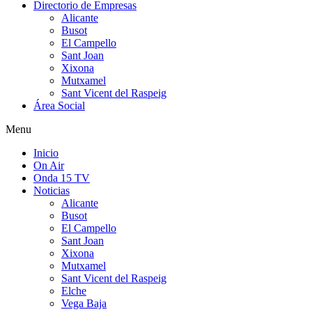
Directorio de Empresas
Alicante
Busot
El Campello
Sant Joan
Xixona
Mutxamel
Sant Vicent del Raspeig
Área Social
Menu
Inicio
On Air
Onda 15 TV
Noticias
Alicante
Busot
El Campello
Sant Joan
Xixona
Mutxamel
Sant Vicent del Raspeig
Elche
Vega Baja