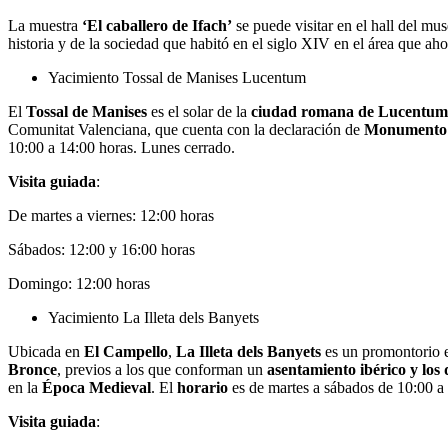
La muestra
‘El caballero de Ifach’
se puede visitar en el hall del mu
historia y de la sociedad que habitó en el siglo XIV en el área que ah
Yacimiento Tossal de Manises Lucentum
El
Tossal de Manises
es el solar de la
ciudad romana de Lucentum
Comunitat Valenciana, que cuenta con la declaración de
Monumento H
10:00 a 14:00 horas. Lunes cerrado.
Visita guiada
:
De martes a viernes: 12:00 horas
Sábados: 12:00 y 16:00 horas
Domingo: 12:00 horas
Yacimiento La Illeta dels Banyets
Ubicada en
El Campello
,
La Illeta dels Banyets
es un promontorio es
Bronce
, previos a los que conforman un
asentamiento ibérico y los
en la
Época Medieval
. El
horario
es de martes a sábados de 10:00 a
Visita guiada
: