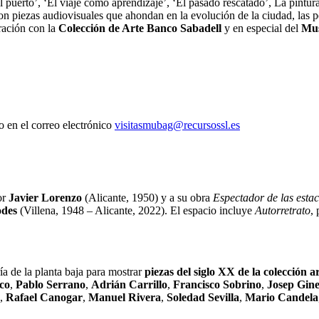
erto’, ‘El viaje como aprendizaje’, ‘El pasado rescatado’, La pintura, 
n piezas audiovisuales que ahondan en la evolución de la ciudad, las pen
ración con la
Colección de Arte Banco Sabadell
y en especial del
Mus
o en el correo electrónico
visitasmubag@recursossl.es
or
Javier Lorenzo
(Alicante, 1950) y a su obra
Espectador de las esta
odes
(Villena, 1948 – Alicante, 2022). El espacio incluye
Autorretrato
, 
e la planta baja para mostrar
piezas del siglo XX de la colección a
co
,
Pablo Serrano
,
Adrián Carrillo
,
Francisco Sobrino
,
Josep Gine
,
Rafael Canogar
,
Manuel Rivera
,
Soledad Sevilla
,
Mario Candela