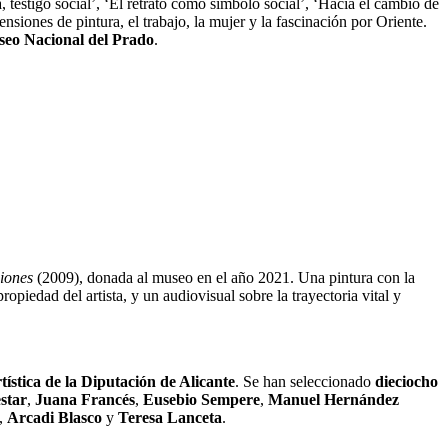
testigo social’, ‘El retrato como símbolo social’, ‘Hacia el cambio de
siones de pintura, el trabajo, la mujer y la fascinación por Oriente.
eo Nacional del Prado
.
ciones
(2009), donada al museo en el año 2021. Una pintura con la
propiedad del artista, y un audiovisual sobre la trayectoria vital y
rtística de la Diputación de Alicante
. Se han seleccionado
dieciocho
star
,
Juana Francés
,
Eusebio Sempere
,
Manuel Hernández
,
Arcadi Blasco
y
Teresa Lanceta
.