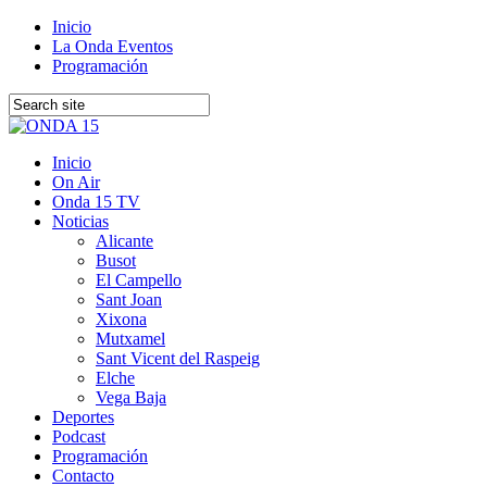
Inicio
La Onda Eventos
Programación
Inicio
On Air
Onda 15 TV
Noticias
Alicante
Busot
El Campello
Sant Joan
Xixona
Mutxamel
Sant Vicent del Raspeig
Elche
Vega Baja
Deportes
Podcast
Programación
Contacto