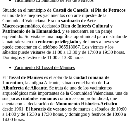
Yacimiento El Santuario de Pla de Petracos
Situado en el municipio de
Castell de Castells
,
el Pla de Petracos
es uno de los mejores yacimientos con arte rupestre de la
Comunidad Valenciana. Era un
santuario de Arte
Macroesquemático
, declarado
Bien de Interés Cultural y
Patrimonio de la Humanidad
, y se encuentra en un paraje
espléndido. Su visita es una magnífica oportunidad para disfrutar de
la naturaleza en un
entorno privilegiado
y de lunes a jueves se
puede concertar en el teléfono 965518067. Los viernes y los
sábados puede visitarse de 11:00 a 13:30 y de 17:00 a 19:30 horas.
Domingos y festivos de 11:00 a 13:30 horas.
Yacimiento El Tossal de Manises
El
Tossal de Manises
es el solar de la
ciudad romana de
Lucentum
, la antigua Alicante, situado en el barrio de
La
Albufereta de Alicante
. Se trata de uno de los yacimientos
arqueológicos más importantes de la Comunidad Valenciana, una de
sus pocas
ciudades romanas
conocidas con profundidad, que
cuenta con la declaración de
Monumento Histórico-Artístico
desde 1961. El
horario de verano
es de martes a sábados de 10:00
a 14:00 y de 15:30 a 17:30 horas, y domingos y festivos de 10:00 a
14:00 horas.