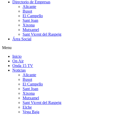
Directorio de Empresas
Alicante
Busot
El Campello
Sant Joan
Xixona
Mutxamel
Sant Vicent del Raspeig
Área Social
Menu
Inicio
On Air
Onda 15 TV
Noticias
Alicante
Busot
El Campello
Sant Joan
Xixona
Mutxamel
Sant Vicent del Raspeig
Elche
Vega Baja