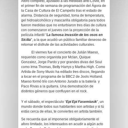
Aforo completo, ajustado a las medidas anti-Covid, en
el primer fin de semana de programación del Ágora de
la Casa de Cultura de El Campello tras el estado de
alarma. Distancia de seguridad, toma de temperatura,
gel hidroalcohólico y mascarilla obligatoria para todos
fueron medidas que no enturbiaron tres días de cultura
con comenzaron el jueves con la proyección de la
película infantil “
La famosa invasión de los osos en
Sicilia
”, a la que acudió un público familiar deseoso de
retomar el disfrute de las actividades culturales.
El viernes fue el concierto de Julián Maeso,
requerido como organista por Mclan, Quique
Gonzalez, Jorge Pardo y por grandes divas del Soul
como Irma Thomas, Betty Harrys y Martha High. Como
Artista de Sony Music ha editado tres discos, llegando
a tocar en el programa de la BBC2 de Jools Holland.
Maeso formó trío con Antonio Jurado a la batería y
Paco Rivas a la guitarra. Una demostración de
distintos géneros que confluyen en el rock.
Y el sábado, el espectáculo “
Epi Epi Fasemiusik
”, un
mundo donde todos sus habitantes son artistas y si tú
estás cerca de ellas, te conviertes en artista también.
Se recuerda que al imponerse obligatoriamente el
aforo limitado, los interesados en acudir a algún acto