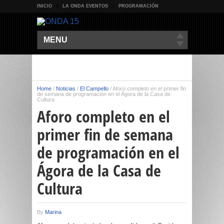
INICIO
LA ONDA EVENTOS
PROGRAMACIÓN
MENU
Home
/
Noticias
/
El Campello
/
Aforo completo en el primer fin
de semana de programación en el Ágora de la Casa de
Cultura
Aforo completo en el
primer fin de semana
de programación en el
Ágora de la Casa de
Cultura
By
Marina