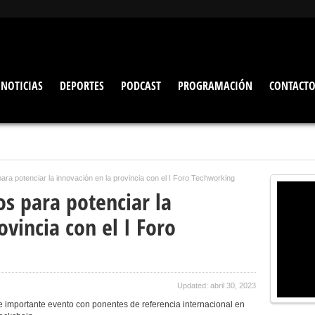
NOTICIAS
DEPORTES
PODCAST
PROGRAMACIÓN
CONTACT
a potenciar la innovación en la provincia con el I Foro Techworking
s para potenciar la
ovincia con el I Foro
Updated: abril 30, 2023
e importante evento con ponentes de referencia internacional en