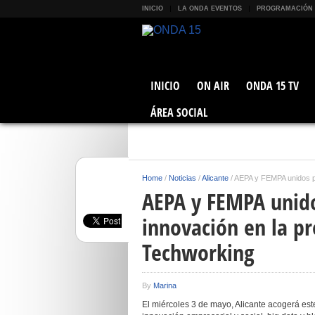
INICIO
LA ONDA EVENTOS
PROGRAMACIÓN
INICIO
ON AIR
ONDA 15 TV
ÁREA SOCIAL
Home
/
Noticias
/
Alicante
/
AEPA y FEMPA unidos par
AEPA y FEMPA unido
innovación en la pr
Techworking
By
Marina
El miércoles 3 de mayo, Alicante acogerá est