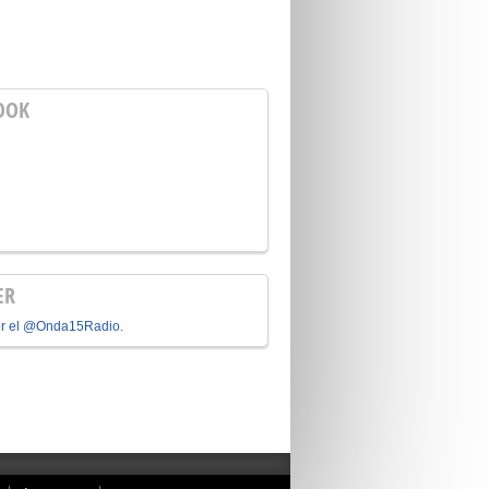
OOK
ER
or el @Onda15Radio.