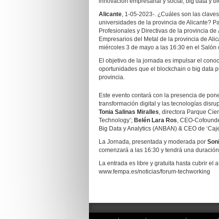
innovación empresarial y social, big data y b
Alicante
, 1-05-2023-. ¿Cuáles son las claves
universidades de la provincia de Alicante? P
Profesionales y Directivas de la provincia d
Empresarios del Metal de la provincia de Ali
miércoles 3 de mayo a las 16:30 en el Salón d
El objetivo de la jornada es impulsar el conoc
oportunidades que el blockchain o big data p
provincia.
Este evento contará con la presencia de pone
transformación digital y las tecnologías disr
Tonia Salinas Miralles
, directora Parque Cie
Technology’;
Belén Lara Ros
, CEO-Cofounder
Big Data y Analytics (ANBAN) & CEO de ‘Caj
La Jornada, presentada y moderada por
Son
comenzará a las 16:30 y tendrá una duració
La entrada es libre y gratuita hasta cubrir el 
www.fempa.es/noticias/forum-techworking