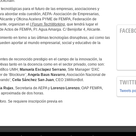
lockchain.
 tecnológicas para el futuro de las empresas, asociaciones y
ara abordar esta cuestión, AEPA- Asociación de Empresarias,
e Alicante y Oficina Acelera PYME de FEMPA, Federación de
cante, organizan el
I Forum TechWorking
, que tendrá lugar el
FACEB
e Actos de FEMPA, P.I. Agua Amarga. C/ Benijofar 4, Alicante.
imiento en torno a las últimas tecnologías disruptivas, así como las
ueden aportar al mundo empresarial, social y educativo de la
ntes de reconocido prestigio en el campo de la innovación, la
uptivas tanto en la docencia como en el sector privado, como son:
ntífico UMH;
Manuela Esclapez Serrano
, Site Manager ‘DXC
 de ‘Blockiure’;
Angela Baus Navarro
, Asociación Nacional de
eando’;
Celia Sánchez San Juan
, CEO 1MillionBot.
TWITT
ia Rujas
, Secretaria de AEPA y
Lorenzo Lorenzo
, OAP FEMPA,
Tweets p
n aproximada de dos horas.
aforo. Se requiere inscripción previa en