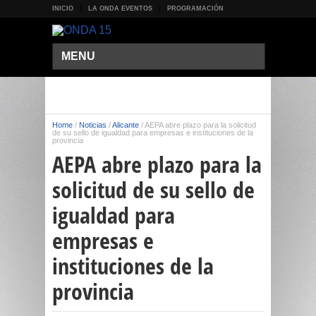
INICIO
LA ONDA EVENTOS
PROGRAMACIÓN
MENU
Home
/
Noticias
/
Alicante
/
AEPA abre plazo para la solicitud
de su sello de igualdad para empresas e instituciones de la
provincia
AEPA abre plazo para la
solicitud de su sello de
igualdad para
empresas e
instituciones de la
provincia