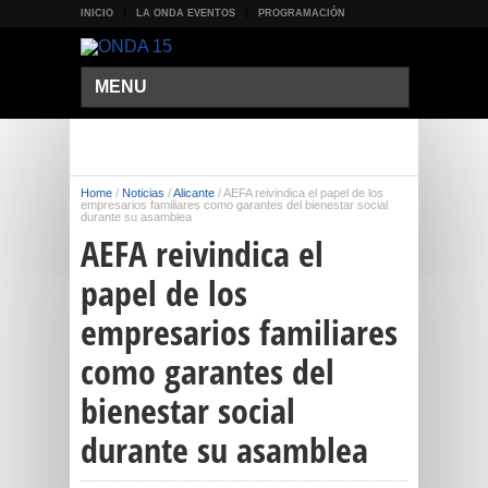
INICIO
LA ONDA EVENTOS
PROGRAMACIÓN
MENU
Home
/
Noticias
/
Alicante
/
AEFA reivindica el papel de los
empresarios familiares como garantes del bienestar social
durante su asamblea
AEFA reivindica el
papel de los
empresarios familiares
como garantes del
bienestar social
durante su asamblea