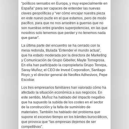
“políticos sensatos en Europa, y muy especialmente en
España” para ser capaces de entender las nuevas
claves geopolíticas y “ver cómo encajar nuestra pieza
en este nuevo puzle en el que estamos, pero de modo
pacífico, para que no nos arrastren a guerras que no
son nuestras entre grandes superpotencias, en las que
nosotros solo tenemos que perder y no tenemos nada
que ganar”.
La última parte del encuentro se ha cerrado con la
mesa redonda, titulada ‘Entender el mundo actual’,
que ha estado moderada por la directora de Marketing
y Comunicación de Grupo Gibeller, Mayte Torregrosa.
En ella han participado la copropietaria Grupo Tenepa,
Saray Muñoz; el CEO de Invext Corporation, Santiago
Royo; y el director general de Neoflex Adhesivos, Pepe
Escobar.
Los tres empresarios familiares han valorado cómo ha
afectado la situación económica a sus negocios. En
este sentido, Muñoz ha hablado del impacto negativo
que ha supuesto la subida de los costes en el sector
de la construcción y la falta de suministro de
materiales. También ha hablado del problema que
supone el excesivo tiempo en los trámites burocráticos,
que provoca que “las empresas dejemos de ser
competitivas”.