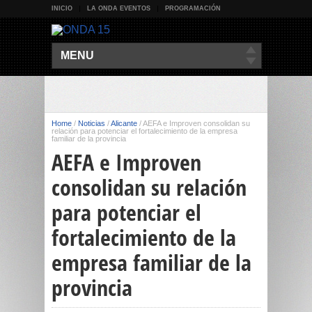
INICIO
LA ONDA EVENTOS
PROGRAMACIÓN
MENU
Home
/
Noticias
/
Alicante
/
AEFA e Improven consolidan su
relación para potenciar el fortalecimiento de la empresa
familiar de la provincia
AEFA e Improven
consolidan su relación
para potenciar el
fortalecimiento de la
empresa familiar de la
provincia