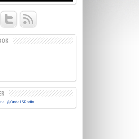
OOK
ER
or el @Onda15Radio.