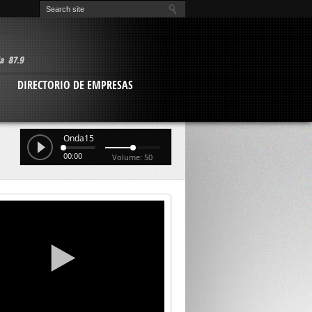
O
DIRECTORIO DE EMPRESAS
Onda15
00:00
Volume: 50