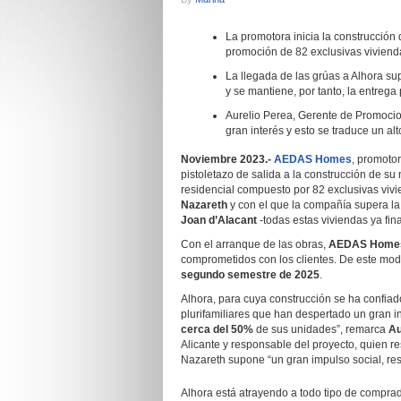
La promotora inicia la construcción 
promoción de 82 exclusivas vivienda
La llegada de las grúas a Alhora su
y se mantiene, por tanto, la entreg
Aurelio Perea, Gerente de Promoci
gran interés y esto se traduce un alt
Noviembre 2023.-
AEDAS Homes
, promoto
pistoletazo de salida a la construcción de su
residencial compuesto por 82 exclusivas vivie
Nazareth
y con el que la compañía supera la 
Joan d’Alacant
-todas estas viviendas ya fin
Con el arranque de las obras,
AEDAS Homes 
comprometidos con los clientes. De este mod
segundo semestre de 2025
.
Alhora, para cuya construcción se ha confia
plurifamiliares que han despertado un gran in
cerca del 50%
de sus unidades”, remarca
Au
Alicante y responsable del proyecto, quien re
Nazareth supone “un gran impulso social, res
Alhora está atrayendo a todo tipo de compra