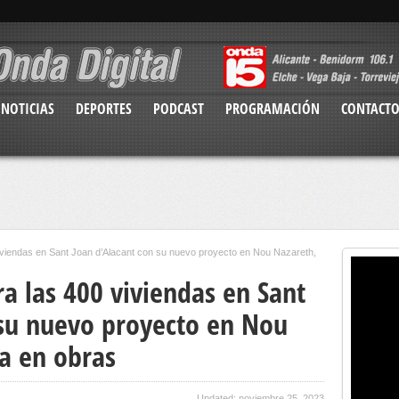
NOTICIAS
DEPORTES
PODCAST
PROGRAMACIÓN
CONTACT
iendas en Sant Joan d’Alacant con su nuevo proyecto en Nou Nazareth,
 las 400 viviendas en Sant
 su nuevo proyecto en Nou
ya en obras
Updated: noviembre 25, 2023