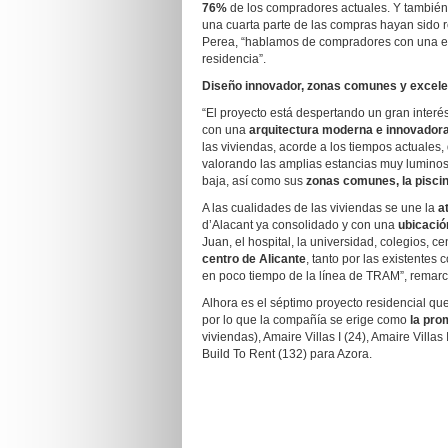
76%
de los compradores actuales. Y también 
una cuarta parte de las compras hayan sido 
Perea, “hablamos de compradores con una ed
residencia”.
Diseño innovador, zonas comunes y excel
“El proyecto está despertando un gran interés
con una
arquitectura moderna e innovador
las viviendas, acorde a los tiempos actuale
valorando las amplias estancias muy luminosa
baja, así como sus
zonas comunes, la piscina
A las cualidades de las viviendas se une la
a
d’Alacant ya consolidado y con una
ubicació
Juan, el hospital, la universidad, colegios, c
centro de Alicante
, tanto por las existentes
en poco tiempo de la línea de TRAM”, remarc
Alhora es el séptimo proyecto residencial q
por lo que la compañía se erige como
la pro
viviendas), Amaire Villas I (24), Amaire Villas I
Build To Rent (132) para Azora.