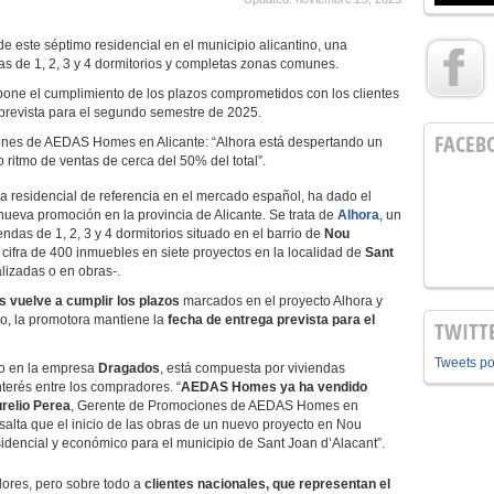
de este séptimo residencial en el municipio alicantino, una
s de 1, 2, 3 y 4 dormitorios y completas zonas comunes.
pone el cumplimiento de los plazos comprometidos con los clientes
a prevista para el segundo semestre de 2025.
FACEB
ones de AEDAS Homes en Alicante: “Alhora está despertando un
o ritmo de ventas de cerca del 50% del total”.
ra residencial de referencia en el mercado español, ha dado el
 nueva promoción en la provincia de Alicante. Se trata de
Alhora
, un
ndas de 1, 2, 3 y 4 dormitorios situado en el barrio de
Nou
cifra de 400 inmuebles en siete proyectos en la localidad de
Sant
alizadas o en obras-.
vuelve a cumplir los plazos
marcados en el proyecto Alhora y
o, la promotora mantiene la
fecha de entrega prevista para el
TWITT
Tweets p
do en la empresa
Dragados
, está compuesta por viviendas
terés entre los compradores. “
AEDAS Homes ya ha vendido
relio Perea
, Gerente de Promociones de AEDAS Homes en
salta que el inicio de las obras de un nuevo proyecto en Nou
idencial y económico para el municipio de Sant Joan d’Alacant”.
dores, pero sobre todo a
clientes nacionales, que representan el