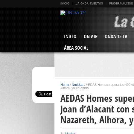
INICIO
LA ONDA EVENTOS
PROGRAMACIÓN
INICIO
ON AIR
ONDA 15 TV
ÁREA SOCIAL
Home
/
Noticias
/
AEDAS Homes supera las 400 viv
Alhora, ya en obras
AEDAS Homes supera
Joan d’Alacant con
Nazareth, Alhora, 
By
Marina