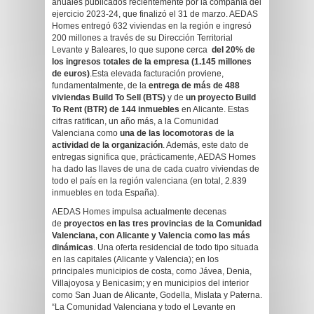
anuales publicados recientemente por la compañía del
ejercicio 2023-24, que finalizó el 31 de marzo. AEDAS
Homes entregó 632 viviendas en la región e ingresó
200 millones a través de su Dirección Territorial
Levante y Baleares, lo que supone cerca
del 20% de
los ingresos totales de la empresa (1.145 millones
de euros)
.Esta elevada facturación proviene,
fundamentalmente, de la
entrega de más de 488
viviendas Build To Sell (BTS)
y de
un proyecto Build
To Rent (BTR) de 144 inmuebles
en Alicante. Estas
cifras ratifican, un año más, a la Comunidad
Valenciana como
una de las locomotoras de la
actividad de la organización
. Además, este dato de
entregas significa que, prácticamente, AEDAS Homes
ha dado las llaves de una de cada cuatro viviendas de
todo el país en la región valenciana (en total, 2.839
inmuebles en toda España).
AEDAS Homes impulsa actualmente decenas
de
proyectos en las tres provincias de la Comunidad
Valenciana, con Alicante y Valencia como las más
dinámicas
. Una oferta residencial de todo tipo situada
en las capitales (Alicante y Valencia); en los
principales municipios de costa, como Jávea, Denia,
Villajoyosa y Benicasim; y en municipios del interior
como San Juan de Alicante, Godella, Mislata y Paterna.
“La Comunidad Valenciana y todo el Levante en