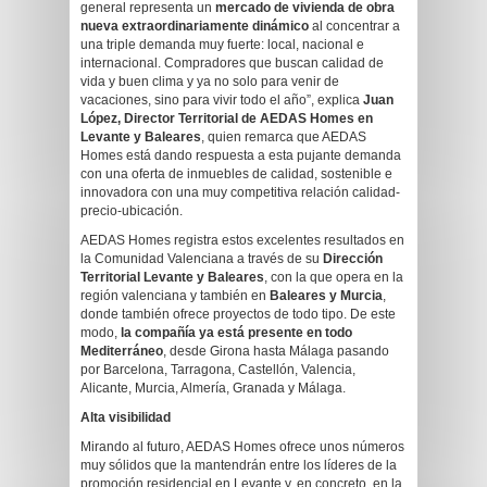
general representa un
mercado de vivienda de obra
nueva extraordinariamente dinámico
al concentrar a
una triple demanda muy fuerte: local, nacional e
internacional. Compradores que buscan calidad de
vida y buen clima y ya no solo para venir de
vacaciones, sino para vivir todo el año”, explica
Juan
López, Director Territorial de AEDAS Homes en
Levante y Baleares
, quien remarca que AEDAS
Homes está dando respuesta a esta pujante demanda
con una oferta de inmuebles de calidad, sostenible e
innovadora con una muy competitiva relación calidad-
precio-ubicación.
AEDAS Homes registra estos excelentes resultados en
la Comunidad Valenciana a través de su
Dirección
Territorial Levante y Baleares
, con la que opera en la
región valenciana y también en
Baleares y Murcia
,
donde también ofrece proyectos de todo tipo. De este
modo,
la compañía ya está presente en todo
Mediterráneo
, desde Girona hasta Málaga pasando
por Barcelona, Tarragona, Castellón, Valencia,
Alicante, Murcia, Almería, Granada y Málaga.
Alta visibilidad
Mirando al futuro, AEDAS Homes ofrece unos números
muy sólidos que la mantendrán entre los líderes de la
promoción residencial en Levante y, en concreto, en la