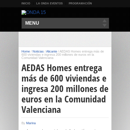
INICIO
LA ONDA EVENTOS
PROGRAMACIÓN
MENU
Home
/
Noticias
/
Alicante
/
AEDAS Homes entrega más de
600 viviendas e ingresa 200 millones de euros en la
Comunidad Valenciana
AEDAS Homes entrega
más de 600 viviendas e
ingresa 200 millones de
euros en la Comunidad
Valenciana
By
Marina