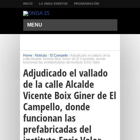
INICIO
LA ONDA EVENTOS
PROGRAMACIÓN
MENU
Home
/
Noticias
/
El Campello
/
Adjudicado el vallado de la
calle Alcalde Vicente Boix Giner de El Campello, donde
funcionan las prefabricadas del instituto Enric Valor
Adjudicado el vallado
de la calle Alcalde
Vicente Boix Giner de El
Campello, donde
funcionan las
prefabricadas del