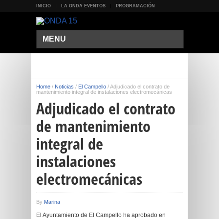
INICIO
LA ONDA EVENTOS
PROGRAMACIÓN
MENU
Home
/
Noticias
/
El Campello
/
Adjudicado el contrato de
mantenimiento integral de instalaciones electromecánicas
Adjudicado el contrato
de mantenimiento
integral de
instalaciones
electromecánicas
By
Marina
El Ayuntamiento de El Campello ha aprobado en