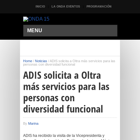
INICIO
LA ONDA EVENTOS
PROGRAMACIÓN
MENU
Home
/
Noticias
/
ADIS solicita a Oltra más servicios para las
personas con diversidad funcional
ADIS solicita a Oltra
más servicios para las
personas con
diversidad funcional
By
Marina
ADIS ha recibido la visita de la Vicepresidenta y