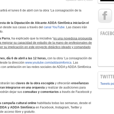
rtirá el lunes 6 de abril con la obra ‘La consagración de la
esta de la Diputación de Alicante ADDA·Simfònica iniciarán el
án desde sus casas a través del
canal YouTube
. Las clases irán
to.
FACEB
a Parra
, ha explicado que la iniciativa “
es una novedosa propuesta
a mejorar su capacidad de estudio de la mano de profesionales de
r su implicación en este proyecto didáctico ideado y comandado
es, día 6 de abril a las 12 horas,
con la obra ‘La consagración de
 desde la dirección
www.youtube.com/addasimfonica
. Las
n con antelación en las redes sociales de ADDA y ADDA·Simfònica
TWITT
strarán las
claves de la obra escogida
y ofrecerán
enseñanzas
Tweets p
eran integrarse en una orquesta
y realizar de audiciones para
podrán dejar sus
consultas y comentarios
a través de Facebook y
a
campaña cultural online
habilitada todas las semanas, desde el
 ADDA y ADDA·Simfònica
en Facebook, Instagram, Twitter y
e acceso libre y gratuito.