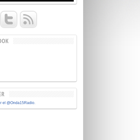
OOK
ER
or el @Onda15Radio.