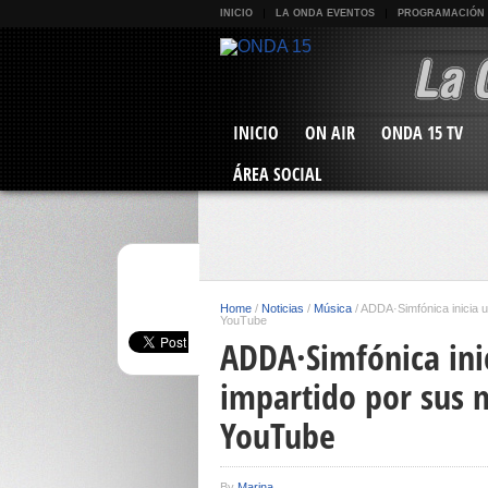
INICIO
LA ONDA EVENTOS
PROGRAMACIÓN
INICIO
ON AIR
ONDA 15 TV
ÁREA SOCIAL
Home
/
Noticias
/
Música
/
ADDA·Simfónica inicia u
YouTube
ADDA·Simfónica inic
impartido por sus m
YouTube
By
Marina