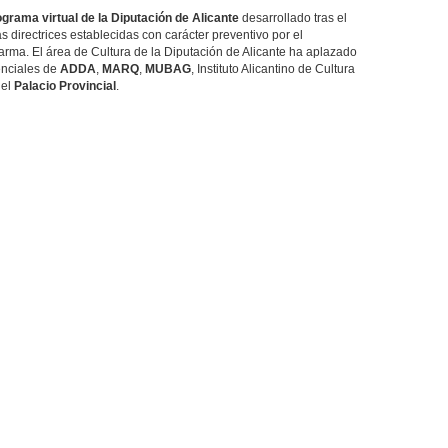
ograma virtual de la Diputación de Alicante
desarrollado tras el
as directrices establecidas con carácter preventivo por el
larma. El área de Cultura de la Diputación de Alicante ha aplazado
enciales de
ADDA
,
MARQ
,
MUBAG
, Instituto Alicantino de Cultura
del
Palacio Provincial
.