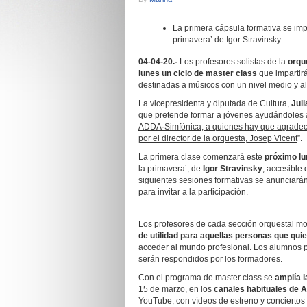
La primera cápsula formativa se impa
primavera’ de Igor Stravinsky
04-04-20.-
Los profesores solistas de la
orqu
lunes un ciclo de master class
que impartir
destinadas a músicos con un nivel medio y al
La vicepresidenta y diputada de Cultura,
Juli
que pretende formar a jóvenes ayudándoles 
ADDA·Simfònica, a quienes hay que agradece
por el director de la orquesta, Josep Vicent
”.
La primera clase comenzará este
próximo lun
la primavera’, de
Igor Stravinsky
, accesible
siguientes sesiones formativas se anunciará
para invitar a la participación.
Los profesores de cada sección orquestal mo
de utilidad para aquellas personas que qui
acceder al mundo profesional. Los alumnos 
serán respondidos por los formadores.
Con el programa de master class se
amplía l
15 de marzo, en los
canales habituales de
YouTube, con vídeos de estreno y conciertos d