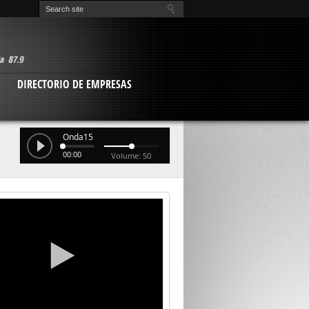
O
DIRECTORIO DE EMPRESAS
Onda15
00:00
Volume: 50