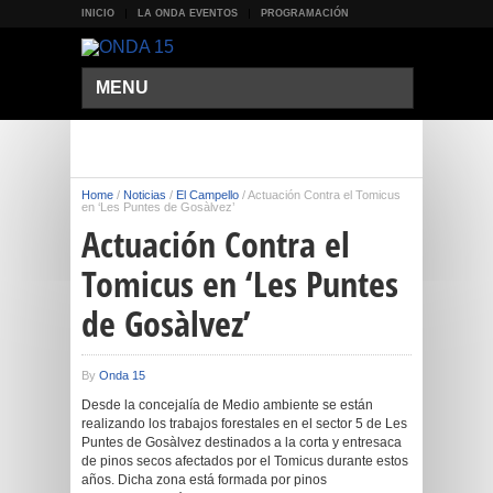
INICIO
LA ONDA EVENTOS
PROGRAMACIÓN
MENU
Home
/
Noticias
/
El Campello
/
Actuación Contra el Tomicus
en ‘Les Puntes de Gosàlvez’
Actuación Contra el
Tomicus en ‘Les Puntes
de Gosàlvez’
By
Onda 15
Desde la concejalía de Medio ambiente se están
realizando los trabajos forestales en el sector 5 de Les
Puntes de Gosàlvez destinados a la corta y entresaca
de pinos secos afectados por el Tomicus durante estos
años. Dicha zona está formada por pinos