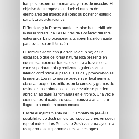
trampas poseen feromonas atrayentes de insectos. El
objetivo del trampeo es reducir el número de
ejemplares del insecto así como su posterior estudio
para futuras actuaciones.
El Tomicus y la Procesionaria del pino han debilitado
la masa forestal de Les Puntes de Gosàlvez durante
estos años. La procesionaria también ha sido tratada
para evitar su proliferación.
El Tomicus destruesn (Barrenillo del pino) es un
escarabajo que de forma natural está presente en
nuestros ambientes forestales, entra a través de la
corteza perforándola y realizando galerías en su
interior, cortándole el paso a la savia y provocándoles
la muerte. Los síntomas se pueden ver fácilmente al
observar pequeños orificios en la corteza y grumos de
resina en las entradas, al descortezarlo se pueden
apreciar las galerías formadas en el tronco. Una vez el
ejemplar es atacado, su copa empieza a amarillear
llegando a morir en pocos meses
Desde el Ayuntamiento de El Campello se prevé la
posibilidad de destinar futuras repoblaciones en seguir
repoblando en Les Puntes de Gosàlvez para ayudar a
recuperar este importante enclave ecológico.