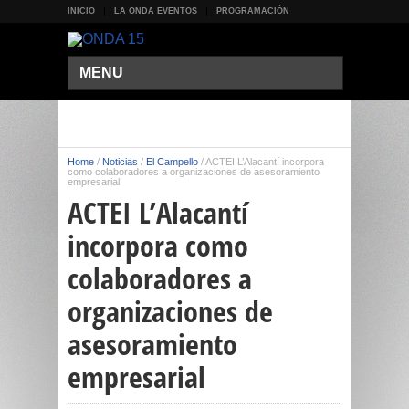
INICIO
LA ONDA EVENTOS
PROGRAMACIÓN
MENU
Home
/
Noticias
/
El Campello
/
ACTEI L’Alacantí incorpora
como colaboradores a organizaciones de asesoramiento
empresarial
ACTEI L’Alacantí
incorpora como
colaboradores a
organizaciones de
asesoramiento
empresarial