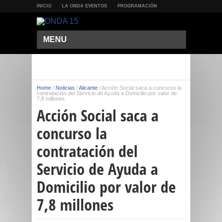
INICIO
LA ONDA EVENTOS
PROGRAMACIÓN
MENU
Home
/
Noticias
/
Alicante
/
Acción Social saca a concurso la
contratación del Servicio de Ayuda a Domicilio por valor de
7,8 millones
Acción Social saca a
concurso la
contratación del
Servicio de Ayuda a
Domicilio por valor de
7,8 millones