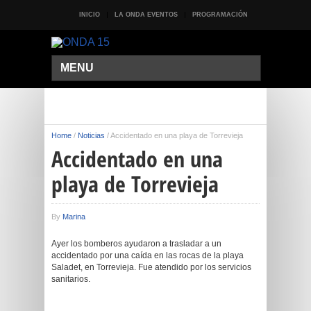
INICIO
LA ONDA EVENTOS
PROGRAMACIÓN
MENU
Home
/
Noticias
/
Accidentado en una playa de Torrevieja
Accidentado en una
playa de Torrevieja
By
Marina
Ayer los bomberos ayudaron a trasladar a un
accidentado por una caída en las rocas de la playa
Saladet, en Torrevieja. Fue atendido por los servicios
sanitarios.