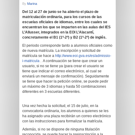
By
Marina
Del 12 al 27 de junio se ha abierto el plazo de
matriculación ordinaria, para los cursos de las
escuelas oficiales de idiomas, entre los cuales se
encuentran los que se imparten en las aulas del IES
L’Allusser, integrados en la EOI L’Alacantí,
concretamente el B1 (1º-2º) y B2 (1º-2º) de inglés.
El periodo corresponde tanto a alumnos oficiales como
de nueva matrícula. La inscripción y solicitud de
matrícula se hace a
http://www.eoi.gva.es/es/admissio-
i-matricula
. A continuación se tiene que crear un
usuario, si no se tiene ya (para crear el usuario se
tiene que indicar el correo electrónico, al cual se
enviará un mensaje de confirmación). Seguidamente
se tiene que hacer la petición online, se puede pedir
un máximo de 3 idiomas y hasta 50 combinaciones
diferentes en 3 escuelas diferentes.
Una vez hecha la solicitud, el 15 de julio, en la
convocatoria ordinaria, los alumnos a quienes se les
ha asignado una plaza recibirán un correo electrónico
con las instrucciones para formalizar la matrícula.
Además, si no se dispone de ninguna titulación
reconocida, se puede hacer la preinscripción a la