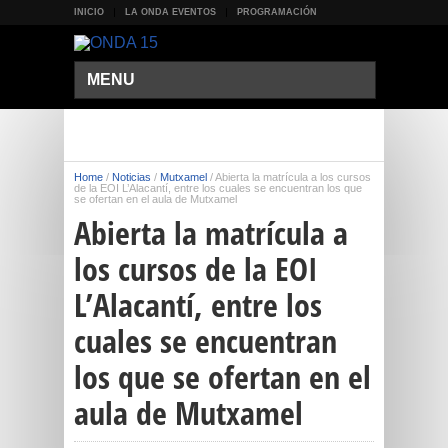
INICIO
LA ONDA EVENTOS
PROGRAMACIÓN
MENU
Home
/
Noticias
/
Mutxamel
/
Abierta la matrícula a los cursos
de la EOI L’Alacantí, entre los cuales se encuentran los que
se ofertan en el aula de Mutxamel
Abierta la matrícula a
los cursos de la EOI
L’Alacantí, entre los
cuales se encuentran
los que se ofertan en el
aula de Mutxamel