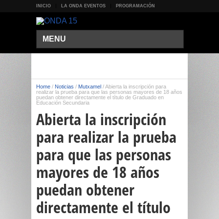
INICIO
LA ONDA EVENTOS
PROGRAMACIÓN
MENU
Home
/
Noticias
/
Mutxamel
/
Abierta la inscripción para
realizar la prueba para que las personas mayores de 18 años
puedan obtener directamente el título de Graduado en
Educación Secundaria
Abierta la inscripción
para realizar la prueba
para que las personas
mayores de 18 años
puedan obtener
directamente el título