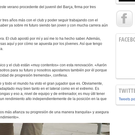
este verano procedente del juvenil del Barça, firma por tres
r tres años más con el club y poder seguir trabajando con el
saber ya sobre mi futuro siendo tan joven y con mucha carrera aún
FACEB
ra. El club apostó por mí y así me lo ha hecho saber. Además,
sas aquí y por cómo se apuesta por los jóvenes. Así que tengo
ra.
nico y el club están «muy contentos» con esta renovación. «Aarón
sotros para su futuro y nosotros apostamos también por él porque
cidad de progresión tremenda», confiesa.
y todo el mundo ha visto el gran jugador que es. Obviamente,
daptado muy bien tanto en el lateral como en el extremo. Es
TWITT
ongas y eso a, nivel de equipo y de entrenador, es muy útil tener
 un rendimiento alto independientemente de la posición en la que
Tweets p
os más afianza su progresión de una manera tranquila» y asegura
endimiento».