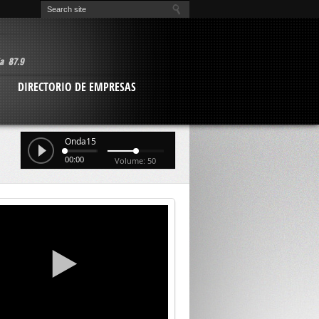
O
DIRECTORIO DE EMPRESAS
Onda15
00:00
Volume: 50