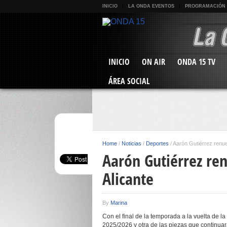
INICIO
LA ONDA EVENTOS
PROGRAMACIÓN
INICIO
ON AIR
ONDA 15 TV
ÁREA SOCIAL
Home
/
Noticias
/
Deportes
/
Aarón Gutiérrez renu
Aarón Gutiérrez re
Alicante
By
Marina
Con el final de la temporada a la vuelta de la
2025/2026 y otra de las piezas que continuar