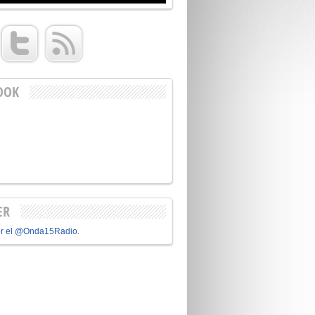
OOK
ER
or el @Onda15Radio.