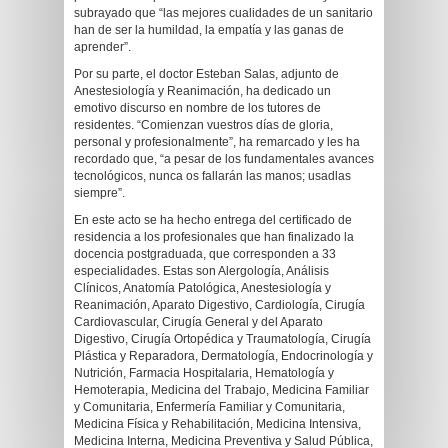
subrayado que “las mejores cualidades de un sanitario
han de ser la humildad, la empatía y las ganas de
aprender”.
Por su parte, el doctor Esteban Salas, adjunto de
Anestesiología y Reanimación, ha dedicado un
emotivo discurso en nombre de los tutores de
residentes. “Comienzan vuestros días de gloria,
personal y profesionalmente”, ha remarcado y les ha
recordado que, “a pesar de los fundamentales avances
tecnológicos, nunca os fallarán las manos; usadlas
siempre”.
En este acto se ha hecho entrega del certificado de
residencia a los profesionales que han finalizado la
docencia postgraduada, que corresponden a 33
especialidades. Estas son Alergología, Análisis
Clínicos, Anatomía Patológica, Anestesiología y
Reanimación, Aparato Digestivo, Cardiología, Cirugía
Cardiovascular, Cirugía General y del Aparato
Digestivo, Cirugía Ortopédica y Traumatología, Cirugía
Plástica y Reparadora, Dermatología, Endocrinología y
Nutrición, Farmacia Hospitalaria, Hematología y
Hemoterapia, Medicina del Trabajo, Medicina Familiar
y Comunitaria, Enfermería Familiar y Comunitaria,
Medicina Física y Rehabilitación, Medicina Intensiva,
Medicina Interna, Medicina Preventiva y Salud Pública,