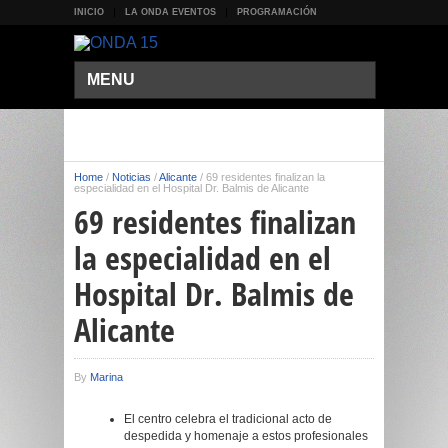
INICIO
LA ONDA EVENTOS
PROGRAMACIÓN
MENU
Home
/
Noticias
/
Alicante
/
69 residentes finalizan la
especialidad en el Hospital Dr. Balmis de Alicante
69 residentes finalizan
la especialidad en el
Hospital Dr. Balmis de
Alicante
By
Marina
El centro celebra el tradicional acto de
despedida y homenaje a estos profesionales