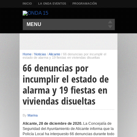
INICIO
LA ONDA EVENTOS
PROGRAMACIÓN
MENU
Home
/
Noticias
/
Alicante
/
66 denuncias por incumplir el
estado de alarma y 19 fiestas en viviendas disueltas
66 denuncias por
incumplir el estado de
alarma y 19 fiestas en
viviendas disueltas
By
Marina
Alicante, 28 de diciembre de 2020.
La Concejalía de
Seguridad del Ayuntamiento de Alicante informa que la
Policía Local ha interpuesto 66 denuncias durante todo