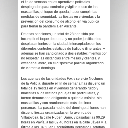
el fin de semana en los operativos policiales
desplegados para controlar y vigilar el uso de las
mascarillas, el toque de queda, hacer cumplir las
medidas de seguridad, las fiestas en viviendas y la
prevención del consumo de alcohol en vía pública
para frenar la pandemia en Alicante.
De esas sanciones, un total de 28 han sido por
incumplir el toque de queda y no poder justificar los
desplazamientos en la ciudad, interceptados en los
diferentes controles estáticos de tráfico e itinerantes, y
además se han sancionado a dos establecimientos por
no respetar las distancias entre mesas y clientes, y
exceder el aforo, en el dispositivo policial organizado
de viernes a domingo.
Los agentes de las unidades Fox y servicio Nocturno
de la Policía, durante el fin de semana has disuelto un
total de 19 fiestas en viviendas generando ruido y
molestias a los vecinos y quejas de particulares, y
fueron denunciado obligando a quitar la música, sin
mascarillas y con reuniones de más de cinco
personas. La pasada noche del domingo al lunes han
disuelto fiestas organizadas en la avenida de
Villajoyosa, la calle Rubén Darío, y pasadas las 00.29
horas en Pavía, a las 02.46 horas en la calle Jávea y la
última a las 04.50 en Escenógrafo Bernardo Carratalá.​