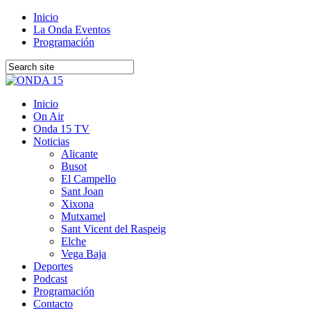
Inicio
La Onda Eventos
Programación
Inicio
On Air
Onda 15 TV
Noticias
Alicante
Busot
El Campello
Sant Joan
Xixona
Mutxamel
Sant Vicent del Raspeig
Elche
Vega Baja
Deportes
Podcast
Programación
Contacto