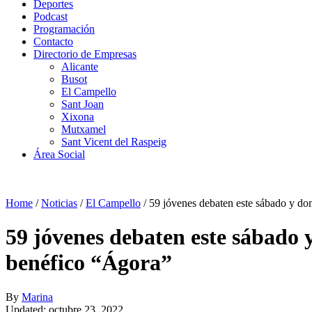
Deportes
Podcast
Programación
Contacto
Directorio de Empresas
Alicante
Busot
El Campello
Sant Joan
Xixona
Mutxamel
Sant Vicent del Raspeig
Área Social
Home
/
Noticias
/
El Campello
/
59 jóvenes debaten este sábado y dom
59 jóvenes debaten este sábado y
benéfico “Ágora”
By
Marina
Updated: octubre 23, 2022