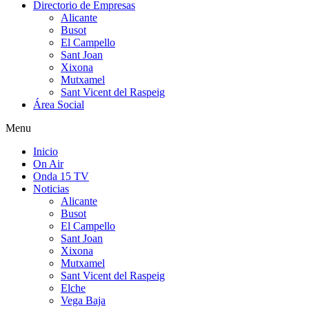
Directorio de Empresas
Alicante
Busot
El Campello
Sant Joan
Xixona
Mutxamel
Sant Vicent del Raspeig
Área Social
Menu
Inicio
On Air
Onda 15 TV
Noticias
Alicante
Busot
El Campello
Sant Joan
Xixona
Mutxamel
Sant Vicent del Raspeig
Elche
Vega Baja