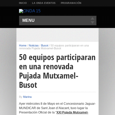
INICIO
LA ONDA EVENTOS
PROGRAMACIÓN
MENU
Home
/
Noticias
/
Busot
/
50 equipos participaran en una
renovada Pujada Mutxamel-Busot
50 equipos participaran
en una renovada
Pujada Mutxamel-
Busot
By
Marina
Ayer miércoles 8 de Mayo en el Concesionario Jaguar-
MUNDICAR de Sant Joan d’Alacant, tuvo lugar la
Presentación Oficial de la “
XXI Pujada Mutxamel-