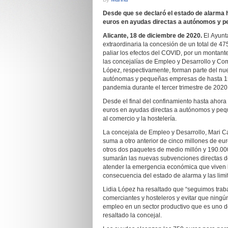
Desde
que se declaró el estado de alarma
euros en ayudas directas a autónomos y 
Alicante, 18 de diciembre de 2020.
El Ayunt
extraordinaria la concesión de un total de 47
paliar los efectos del COVID, por un montant
las concejalías de Empleo y Desarrollo y Co
López, respectivamente, forman parte del n
autónomas y pequeñas empresas de hasta 15 
pandemia durante el tercer trimestre de 2020
Desde el final del confinamiento hasta ahor
euros en ayudas directas a autónomos y peq
al comercio y la hostelería.
La concejala de Empleo y Desarrollo, Mari 
suma a otro anterior de cinco millones de eu
otros dos paquetes de medio millón y 190.000
sumarán las nuevas subvenciones directas de
atender la emergencia económica que viven
consecuencia del estado de alarma y las limi
Lidia López ha resaltado que “seguimos trab
comerciantes y hosteleros y evitar que ningú
empleo en un sector productivo que es uno de
resaltado la concejal.