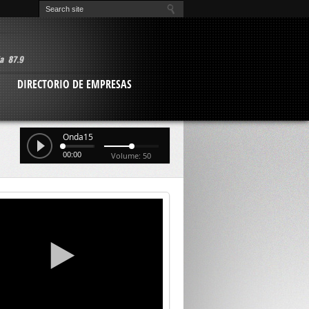
O
DIRECTORIO DE EMPRESAS
Onda15
00:00
Volume: 50