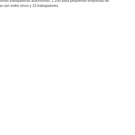
rsonas trabajadoras autónomas, 1.200 para pequeñas empresas de
s con entre cinco y 15 trabajadores.