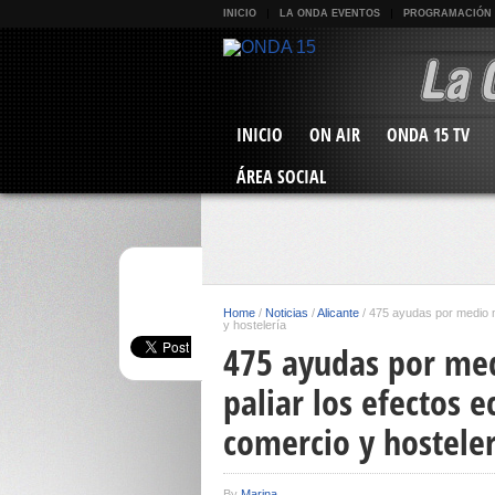
INICIO
LA ONDA EVENTOS
PROGRAMACIÓN
INICIO
ON AIR
ONDA 15 TV
ÁREA SOCIAL
Home
/
Noticias
/
Alicante
/
475 ayudas por medio m
y hostelería
475 ayudas por med
paliar los efectos 
comercio y hosteler
By
Marina