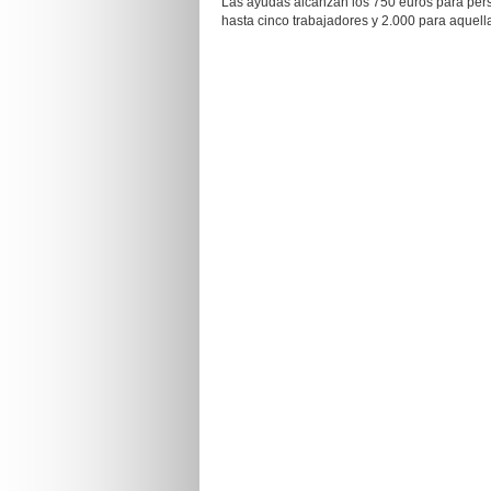
Las ayudas alcanzan los 750 euros para pe
hasta cinco trabajadores y 2.000 para aquella