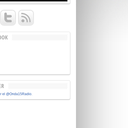
OOK
ER
or el @Onda15Radio.