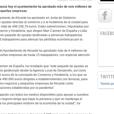
 hasta hoy el ayuntamiento ha aprobado más de seis millones de
pequeñas empresas
amiento de Alicante ha aprobado en Junta de Gobierno
5 ayudas directas al comercio y a la hostelería de la ciudad para
e total de 498.338,79 euros. Estas subvenciones, impulsadas por
mercio y Hostelería, que dirigen Mari Carmen de España y Lidia
FACEB
uevo paquete de ayudas destinadas a personas trabajadoras
trabajadores para atenuar las pérdidas económicas por la
.
a el Ayuntamiento de Alicante ha aprobado más de 6 millones de
ueñas empresas de hasta 15 trabajadores, con especial atención
Carmen de España, ha resaltado que “este paquete de ayudas se
ros gestionado desde la Agencia Local de Desarrollo, así como
 euros de la concejalía de Comercio y Hostelería, a los que se
TWITT
 490.000 euros dirigidas a establecimientos con terrazas, para
 los negocios y pequeñas empresas de Alicante como
Tweets p
taciones establecidas por la pandemia”.
ajando con todos los medios disponibles para apoyar a nuestros
n negocio tenga que bajar la persiana y que se mantenga el
 los principales motores de la economía de la ciudad”, ha