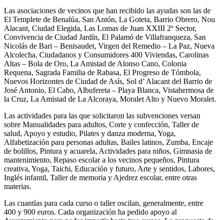
Las asociaciones de vecinos que han recibido las ayudas son las de
El Templete de Benalúa, San Antón, La Goteta, Barrio Obrero, Nou
Alacant, Ciudad Elegida, Las Lomas de Juan XXIII 2º Sector,
Convivencia de Ciudad Jardín, El Palamó de Villafranqueza, San
Nicolás de Bari – Benisaudet, Virgen del Remedio – La Paz, Nueva
Alcolecha, Ciudadanos y Consumidores 400 Viviendas, Carolinas
Altas – Bola de Oro, La Amistad de Alonso Cano, Colonia
Requena, Sagrada Familia de Rabasa, El Progreso de Tómbola,
Nuevos Horizontes de Ciudad de Asís, Sol d’ Alacant del Barrio de
José Antonio, El Cabo, Albufereta – Playa Blanca, Vistahermosa de
la Cruz, La Amistad de La Alcoraya, Moralet Alto y Nuevo Moralet.
Las actividades para las que solicitaron las subvenciones versan
sobre Manualidades para adultos, Corte y confección, Taller de
salud, Apoyo y estudio, Pilates y danza moderna, Yoga,
Alfabetización para personas adultas, Bailes latinos, Zumba, Encaje
de bolillos, Pintura y acuarela, Actividades para niños, Gimnasia de
mantenimiento, Repaso escolar a los vecinos pequeños, Pintura
creativa, Yoga, Taichi, Educación y futuro, Arte y sentidos, Labores,
Inglés infantil, Taller de memoria y Ajedrez escolar, entre otras
materias.
Las cuantías para cada curso o taller oscilan, generalmente, entre
400 y 900 euros. Cada organización ha pedido apoyo al