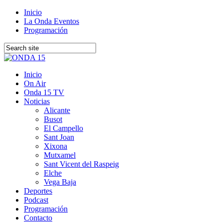
Inicio
La Onda Eventos
Programación
Inicio
On Air
Onda 15 TV
Noticias
Alicante
Busot
El Campello
Sant Joan
Xixona
Mutxamel
Sant Vicent del Raspeig
Elche
Vega Baja
Deportes
Podcast
Programación
Contacto