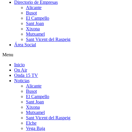
Directorio de Empresas
Alicante
Busot
El Campello
Sant Joan
Xixona
Mutxamel
Sant Vicent del Raspeig
Área Social
Menu
Inicio
On Air
Onda 15 TV
Noticias
Alicante
Busot
El Campello
Sant Joan
Xixona
Mutxamel
Sant Vicent del Raspeig
Elche
Vega Baja