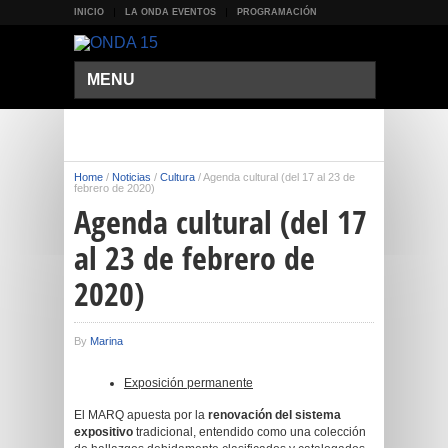
INICIO
LA ONDA EVENTOS
PROGRAMACIÓN
MENU
Home
/
Noticias
/
Cultura
/
Agenda cultural (del 17 al 23 de
febrero de 2020)
Agenda cultural (del 17
al 23 de febrero de
2020)
By
Marina
Exposición permanente
El MARQ apuesta por la
renovación del sistema
expositivo
tradicional, entendido como una colección