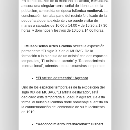
En pleno corazón de la montaña alicantina,
Almudaina
atesora una
singular torre
, señal de identidad de la
población, construida en época
islámica medieval.
La
construcción formaba parte del recinto fortificado de la
pequeña alquería existente y se puede visitar de
martes a sábados de 10:00 a 14:00 y de 15:30 a 17:30
horas, y domingos y festivos de 10:00 a 14:00 horas.
El
Museo Bellas Artes Gravina
ofrece la exposición
permanente “El siglo XIX en el MUBAG. De la
formación a la plenitud de un artista” con dos espacios
temporales, “El artista destacado” y “Reconocimiento
Internacional”, además de otras muestras temporales.
“El artista destacado”:
Agrasot
Uno de los espacios temporales de la exposición del
siglo XIX del MUBAG, “El artista destacado”, está
dedicado esta temporada a Joaquín Agrasot. De esta
forma, el museo alicantino rinde homenaje al artista en
la conmemoración del centenario de su fallecimiento
en 1919.
“Reconocimiento internacional”:
Gisbert