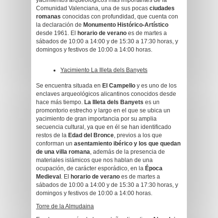
yacimientos arqueológicos más importantes de la
Comunidad Valenciana, una de sus pocas
ciudades
romanas
conocidas con profundidad, que cuenta con
la declaración de
Monumento Histórico-Artístico
desde 1961. El
horario de verano
es de martes a
sábados de 10:00 a 14:00 y de 15:30 a 17:30 horas, y
domingos y festivos de 10:00 a 14:00 horas.
Yacimiento La Illeta dels Banyets
Se encuentra situada en
El Campello
y es uno de los
enclaves arqueológicos alicantinos conocidos desde
hace más tiempo.
La Illeta dels Banyets
es un
promontorio estrecho y largo en el que se ubica un
yacimiento de gran importancia por su amplia
secuencia cultural, ya que en él se han identificado
restos de la
Edad del Bronce
, previos a los que
conforman un
asentamiento ibérico y los que quedan
de una villa romana
, además de la presencia de
materiales islámicos que nos hablan de una
ocupación, de carácter esporádico, en la
Época
Medieval
. El
horario de verano
es de martes a
sábados de 10:00 a 14:00 y de 15:30 a 17:30 horas, y
domingos y festivos de 10:00 a 14:00 horas.
Torre de la Almudaina