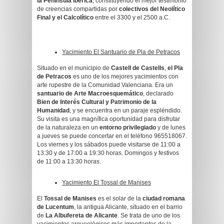
la Península Ibérica
, constituyendo el mejor testimonio
de creencias compartidas por
colectivos del Neolítico
Final y el Calcolítico
entre el 3300 y el 2500 a.C.
Yacimiento El Santuario de Pla de Petracos
Situado en el municipio de
Castell de Castells
,
el Pla
de Petracos
es uno de los mejores yacimientos con
arte rupestre de la Comunidad Valenciana. Era un
santuario de Arte Macroesquemático
, declarado
Bien de Interés Cultural y Patrimonio de la
Humanidad
, y se encuentra en un paraje espléndido.
Su visita es una magnífica oportunidad para disfrutar
de la naturaleza en un
entorno privilegiado
y de lunes
a jueves se puede concertar en el teléfono 965518067.
Los viernes y los sábados puede visitarse de 11:00 a
13:30 y de 17:00 a 19:30 horas. Domingos y festivos
de 11:00 a 13:30 horas.
Yacimiento El Tossal de Manises
El
Tossal de Manises
es el solar de la
ciudad romana
de Lucentum
, la antigua Alicante, situado en el barrio
de
La Albufereta de Alicante
. Se trata de uno de los