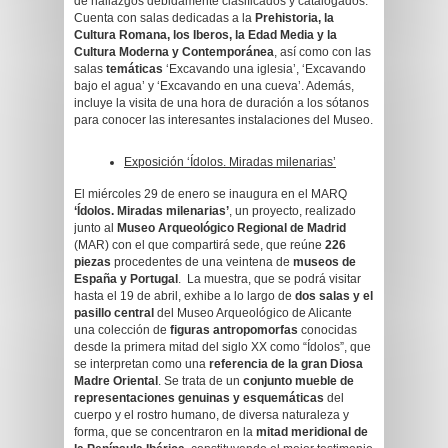
de hallazgos debidamente clasificados y catalogados.
Cuenta con salas dedicadas a la
Prehistoria, la
Cultura Romana, los Iberos, la Edad Media y la
Cultura Moderna y Contemporánea
, así como con las
salas
temáticas
‘Excavando una iglesia’, ‘Excavando
bajo el agua’ y ‘Excavando en una cueva’. Además,
incluye la visita de una hora de duración a los sótanos
para conocer las interesantes instalaciones del Museo.
Exposición ‘Ídolos. Miradas milenarias’
El miércoles 29 de enero se inaugura en el MARQ
‘Ídolos. Miradas milenarias’
, un proyecto, realizado
junto al
Museo Arqueológico Regional de Madrid
(MAR) con el que compartirá sede, que reúne
226
piezas
procedentes de una veintena de
museos de
España y Portugal
. La muestra, que se podrá visitar
hasta el 19 de abril, exhibe a lo largo de
dos salas y el
pasillo central
del Museo Arqueológico de Alicante
una colección de
figuras antropomorfas
conocidas
desde la primera mitad del siglo XX como “Ídolos”, que
se interpretan como una
referencia de la gran Diosa
Madre Oriental
. Se trata de un
conjunto mueble de
representaciones genuinas y esquemáticas
del
cuerpo y el rostro humano, de diversa naturaleza y
forma, que se concentraron en la
mitad meridional de