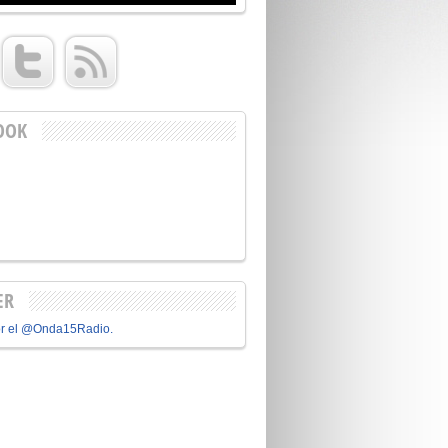
OOK
ER
or el @Onda15Radio.