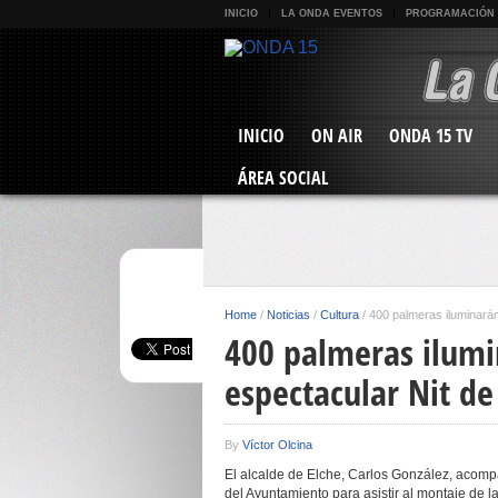
INICIO
LA ONDA EVENTOS
PROGRAMACIÓN
INICIO
ON AIR
ONDA 15 TV
ÁREA SOCIAL
Home
/
Noticias
/
Cultura
/
400 palmeras iluminarán
400 palmeras ilumi
espectacular Nit de
By
Víctor Olcina
El alcalde de Elche, Carlos González, acomp
del Ayuntamiento para asistir al montaje de 