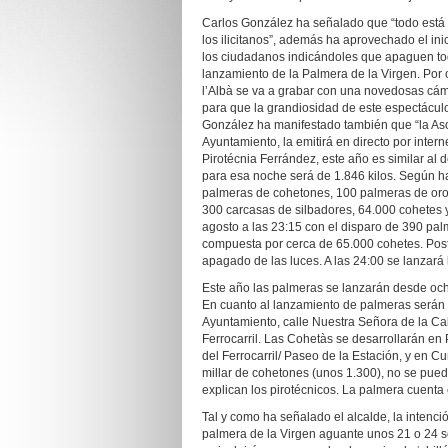
Carlos González ha señalado que “todo está p
los ilicitanos”, además ha aprovechado el in
los ciudadanos indicándoles que apaguen tod
lanzamiento de la Palmera de la Virgen. Por o
l’Albà se va a grabar con una novedosas cá
para que la grandiosidad de este espectáculo
González ha manifestado también que “la Asoc
Ayuntamiento, la emitirá en directo por intern
Pirotécnia Ferrández, este año es similar al d
para esa noche será de 1.846 kilos. Según h
palmeras de cohetones, 100 palmeras de orop
300 carcasas de silbadores, 64.000 cohetes 
agosto a las 23:15 con el disparo de 390 pal
compuesta por cerca de 65.000 cohetes. Poste
apagado de las luces. A las 24:00 se lanzar
Este año las palmeras se lanzarán desde ocho
En cuanto al lanzamiento de palmeras serán
Ayuntamiento, calle Nuestra Señora de la Cab
Ferrocarril. Las Cohetàs se desarrollarán e
del Ferrocarril/ Paseo de la Estación, y en C
millar de cohetones (unos 1.300), no se pued
explican los pirotécnicos. La palmera cuenta
Tal y como ha señalado el alcalde, la intenci
palmera de la Virgen aguante unos 21 o 24 s