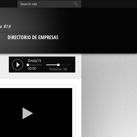
O
DIRECTORIO DE EMPRESAS
Onda15
00:00
Volume: 50