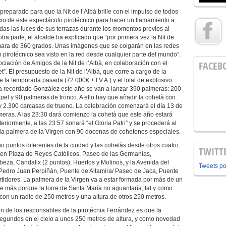
reparado para que la Nit de l’Albà brille con el impulso de todos
icio de este espectáculo pirotécnico para hacer un llamamiento a
as las luces de sus terrazas durante los momentos previos al
tra parte, el alcalde ha explicado que “por primera vez la Nit de
mara de 360 grados. Unas imágenes que se colgarán en las redes
 pirotécnico sea visto en la red desde cualquier parte del mundo”.
FACEB
iación de Amigos de la Nit de l’Albà, en colaboración con el
et”. El presupuesto de la Nit de l’Albà, que corre a cargo de la
e la temporada pasada (72.000€ + I.V.A.) y el total de explosivo
a recordado González este año se van a lanzar 390 palmeras: 200
el y 90 palmeras de tronco. A ello hay que añadir la cohetà con
y 2.300 carcasas de trueno. La celebración comenzará el día 13 de
meras. A las 23:30 dará comienzo la cohetà que este año estará
riormente, a las 23:57 sonará “el Gloria Patri” y se procederá al
á la palmera de la Virgen con 90 docenas de cohetones especiales.
 puntos diferentes de la ciudad y las cohetàs desde otros cuatro.
TWITT
 en Plaza de Reyes Católicos, Paseo de las Germanías,
eza, Candalix (2 puntos), Huertos y Molinos, y la Avenida del
Tweets p
n Pedro Juan Perpiñán, Puente de Altamira/ Paseo de Jaca, Puente
urtidores. La palmera de la Virgen va a estar formada por más de un
e más porque la torre de Santa María no aguantaría, tal y como
 con un radio de 250 metros y una altura de otros 250 metros.
ón de los responsables de la pirotécnia Ferrández es que la
egundos en el cielo a unos 250 metros de altura, y como novedad