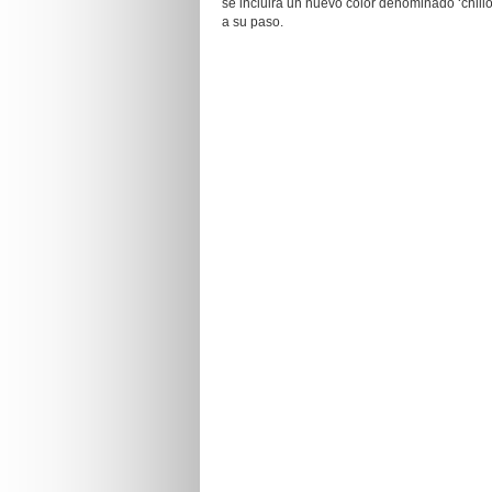
se incluirá un nuevo color denominado ‘chillón
a su paso.