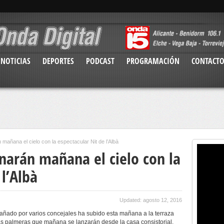
NOTICIAS
DEPORTES
PODCAST
PROGRAMACIÓN
CONTACT
 mañana el cielo con la espectacular Nit de l’Albà
narán mañana el cielo con la
 l’Albà
Updated: agosto 12, 2016
añado por varios concejales ha subido esta mañana a la terraza
las palmeras que mañana se lanzarán desde la casa consistorial.