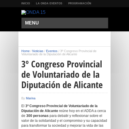
INICIO
LA ONDA EVENTOS
PROGRAMACIÓN
MENU
Home
/
Noticias
/
Eventos
/
3º Congreso Provincial de
Voluntariado de la Diputación de Alicante
3º Congreso Provincial
de Voluntariado de la
Diputación de Alicante
By
Marina
El
3º Congreso Provincial de Voluntariado de la
Diputación de Alicante
reúne hoy en el ADDA a cerca
de
300 personas
para debatir y reflexionar sobre el
valor de la solidaridad y el compromiso y su capacidad
para transformar la sociedad y mejorar la vida de las