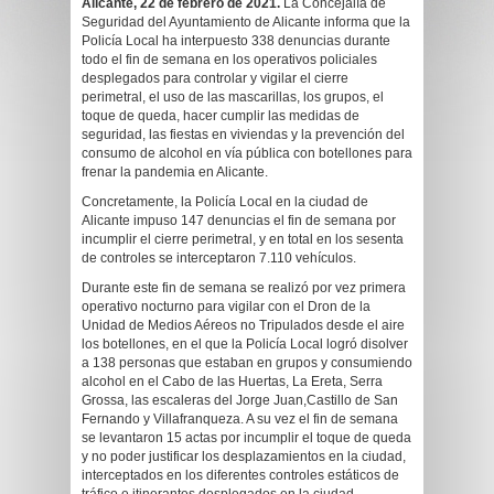
Alicante, 22 de febrero de 2021.
La Concejalía de
Seguridad del Ayuntamiento de Alicante informa que la
Policía Local ha interpuesto 338 denuncias durante
todo el fin de semana en los operativos policiales
desplegados para controlar y vigilar el cierre
perimetral, el uso de las mascarillas, los grupos, el
toque de queda, hacer cumplir las medidas de
seguridad, las fiestas en viviendas y la prevención del
consumo de alcohol en vía pública con botellones para
frenar la pandemia en Alicante.
Concretamente, la Policía Local en la ciudad de
Alicante impuso 147 denuncias el fin de semana por
incumplir el cierre perimetral, y en total en los sesenta
de controles se interceptaron 7.110 vehículos.
Durante este fin de semana se realizó por vez primera
operativo nocturno para vigilar con el Dron de la
Unidad de Medios Aéreos no Tripulados desde el aire
los botellones, en el que la Policía Local logró disolver
a 138 personas que estaban en grupos y consumiendo
alcohol en el Cabo de las Huertas, La Ereta, Serra
Grossa, las escaleras del Jorge Juan,Castillo de San
Fernando y Villafranqueza. A su vez el fin de semana
se levantaron 15 actas por incumplir el toque de queda
y no poder justificar los desplazamientos en la ciudad,
interceptados en los diferentes controles estáticos de