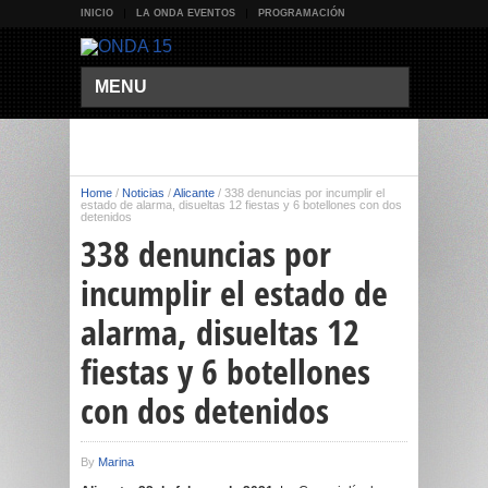
INICIO
LA ONDA EVENTOS
PROGRAMACIÓN
MENU
Home
/
Noticias
/
Alicante
/
338 denuncias por incumplir el
estado de alarma, disueltas 12 fiestas y 6 botellones con dos
detenidos
338 denuncias por
incumplir el estado de
alarma, disueltas 12
fiestas y 6 botellones
con dos detenidos
By
Marina