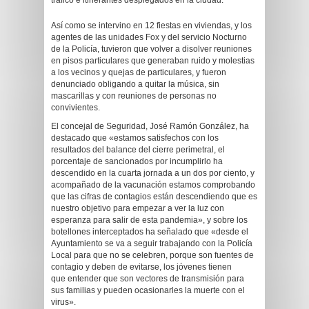
tráfico e itinerantes desplegados en la ciudad.
Así como se intervino en 12 fiestas en viviendas, y los
agentes de las unidades Fox y del servicio Nocturno
de la Policía, tuvieron que volver a disolver reuniones
en pisos particulares que generaban ruido y molestias
a los vecinos y quejas de particulares, y fueron
denunciado obligando a quitar la música, sin
mascarillas y con reuniones de personas no
convivientes.
El concejal de Seguridad, José Ramón González, ha
destacado que «estamos satisfechos con los
resultados del balance del cierre perimetral, el
porcentaje de sancionados por incumplirlo ha
descendido en la cuarta jornada a un dos por ciento, y
acompañado de la vacunación estamos comprobando
que las cifras de contagios están descendiendo que es
nuestro objetivo para empezar a ver la luz con
esperanza para salir de esta pandemia», y sobre los
botellones interceptados ha señalado que «desde el
Ayuntamiento se va a seguir trabajando con la Policía
Local para que no se celebren, porque son fuentes de
contagio y deben de evitarse, los jóvenes tienen
que entender que son vectores de transmisión para
sus familias y pueden ocasionarles la muerte con el
virus».