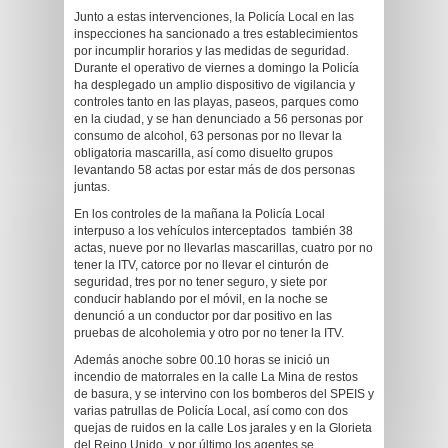
Junto a estas intervenciones, la Policía Local en las
inspecciones ha sancionado a tres establecimientos
por incumplir horarios y las medidas de seguridad.
Durante el operativo de viernes a domingo la Policía
ha desplegado un amplio dispositivo de vigilancia y
controles tanto en las playas, paseos, parques como
en la ciudad, y se han denunciado a 56 personas por
consumo de alcohol, 63 personas por no llevar la
obligatoria mascarilla, así como disuelto grupos
levantando 58 actas por estar más de dos personas
juntas.
En los controles de la mañana la Policía Local
interpuso a los vehículos interceptados también 38
actas, nueve por no llevarlas mascarillas, cuatro por no
tener la ITV, catorce por no llevar el cinturón de
seguridad, tres por no tener seguro, y siete por
conducir hablando por el móvil, en la noche se
denunció a un conductor por dar positivo en las
pruebas de alcoholemia y otro por no tener la ITV.
Además anoche sobre 00.10 horas se inició un
incendio de matorrales en la calle La Mina de restos
de basura, y se intervino con los bomberos del SPEIS y
varias patrullas de Policía Local, así como con dos
quejas de ruidos en la calle Los jarales y en la Glorieta
del Reino Unido, y por último los agentes se