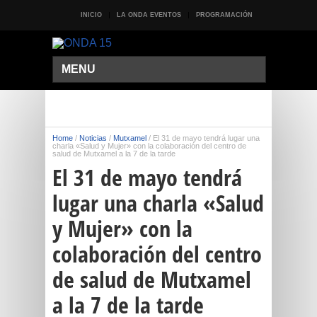
INICIO
LA ONDA EVENTOS
PROGRAMACIÓN
MENU
Home
/
Noticias
/
Mutxamel
/
El 31 de mayo tendrá lugar una
charla «Salud y Mujer» con la colaboración del centro de
salud de Mutxamel a la 7 de la tarde
El 31 de mayo tendrá
lugar una charla «Salud
y Mujer» con la
colaboración del centro
de salud de Mutxamel
a la 7 de la tarde